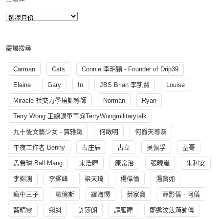
慶爆搜尋
Carman
Cats
Connie 李玥穎 - Founder of Drip39
Elaine
Gary
In
JBS Brian 李凱賢
Louise
Miracle 社交力學培訓導師
Norman
Ryan
Terry Wong 王總講軍事@TerryWongmilitarytalk
九十後文藝少女 - 賈雅緻
何啟明
何爵天導演
午夜工作者 Benny
古庄辰
古立
吳佩孚
基哥
孟希璘 Ball Mang
宋浩暉
康常治
張曉嵐
朱利安
李錦鴻
李鑑峰
梁天琦
楊偉倫
湯寳如
瘋中三子
羅倫斯
羅海憫
葉家寶
薛影儀 - 阿儀
藍精靈
蝌蚪
許莎朗
譚雁瞳
鄭遨汶法筠師傅