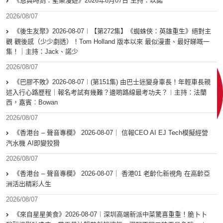
《恩典時刻：聖樂漫遊》2026年8月07日 主持：以諾
2026/08/07
《後生友聚》2026-08-07︱【第272集】《蜘蛛俠：英雄重生》絕對主
觀 觀後感（少少劇透）！Tom Holland 版本以來 最似漫畫、最好睇嘅一
集！｜主持：Jack、諾少
2026/08/07
《巴膠不敗》2026-08-07︱(第151集) 由巴士迷變身車長！年輕車長親
述入行心路歷程｜報名考試有幾難？邊啲路線最考功夫？︱主持：法蘭
西，嘉賓︰Bowan
2026/08/07
《香港台 – 聲音專欄》 2026-08-07｜ 信報CEO AI EJ Tech模擬經營
汽水機 AI即變狡猾
2026/08/07
《香港台 – 聲音專欄》 2026-08-07｜ 香港01 老齡化新視角 在高齡亞
洲活出精彩人生
2026/08/07
《來自星星美食》2026-08-07︱深圳高端新派中菜驚喜重重！脆卜卜