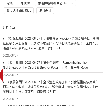
阿銀
陳俊偉
香港催眠輔導中心 Tim Sir
香港記憶學院總監
馬哥老師
近期文章
《想講就講》2026-08-07｜要做美食家 Foodie，最緊要講真話，對得
住觀眾；只要好食，也會撐小店食肆，希望佢哋能捱得住！｜主持：馬
溱禧 Heily, 莊韻澄 Xenia, 嘉賓：雅軒 Kinki
2026/08/07
《爵士鍾情》2026-08-07︱第44季10集 – Remembering the
Nightingale of the Orient & Brother Peter︱主持：鍾一諾 Roger
2026/08/07
《晚餐新聞》2026-08-07｜全球溫室效應加劇，引發嚴重氣候反常與
極端天氣！各地口號式的綠色出行、減少碳排，實際又做得到嗎？｜晚
餐新聞｜主持：陳珏明、劉銳紹（夫子）
2026/08/07