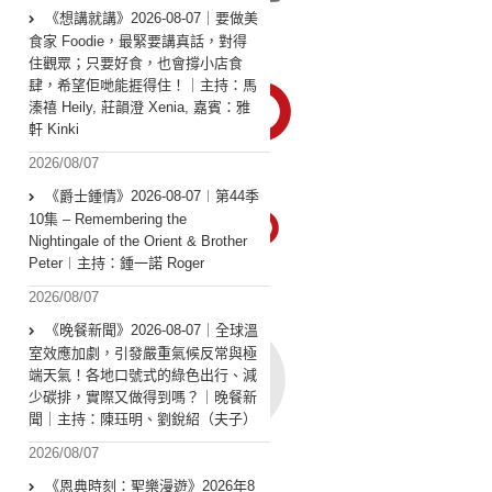
《想講就講》2026-08-07｜要做美
食家 Foodie，最緊要講真話，對得
住觀眾；只要好食，也會撐小店食
肆，希望佢哋能捱得住！｜主持：馬
溱禧 Heily, 莊韻澄 Xenia, 嘉賓：雅
軒 Kinki
2026/08/07
《爵士鍾情》2026-08-07︱第44季
10集 – Remembering the
Nightingale of the Orient & Brother
Peter︱主持：鍾一諾 Roger
2026/08/07
《晚餐新聞》2026-08-07｜全球溫
室效應加劇，引發嚴重氣候反常與極
端天氣！各地口號式的綠色出行、減
少碳排，實際又做得到嗎？｜晚餐新
聞｜主持：陳珏明、劉銳紹（夫子）
2026/08/07
《恩典時刻：聖樂漫遊》2026年8