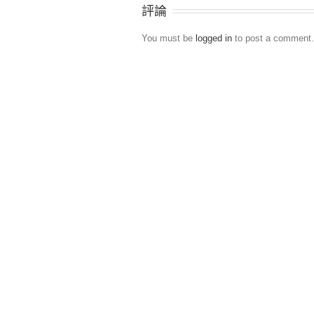
評論
You must be
logged in
to post a comment.