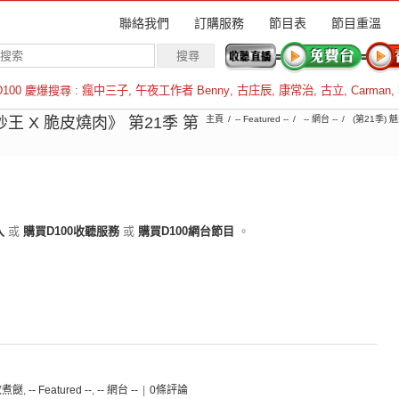
聯絡我們
訂購服務
節目表
節目重溫
D100 慶爆搜尋 :
瘋中三子
,
午夜工作者 Benny
,
古庄辰
,
康常治
,
古立
,
Carman
,
羅倫斯
炒王 X 脆皮燒肉》 第21季 第
主頁
-- Featured --
-- 網台 --
(第21季) 
入
或
購買D100收聽服務
或
購買D100網台節目
。
e教煮餸
,
-- Featured --
,
-- 網台 --
|
0條評論