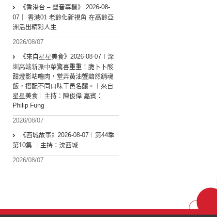
《香港台 – 聲音專欄》 2026-08-
07｜ 香港01 老齡化新視角 在高齡亞
洲活出精彩人生
2026/08/07
《來自星星美食》2026-08-07︱深
圳高端新派中菜驚喜重重！脆卜卜酸
甜燈影咕嚕肉，堂弄黃油蟹黯然銷魂
飯，搭配不同口味干邑名釀。︱來自
星星美食︱主持：陳俊偉 嘉賓：
Philip Fung
2026/08/07
《西城故事》2026-08-07︱第44季
第10集 ︱主持：沈西城
2026/08/07