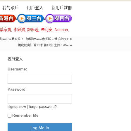
我的賬戶
用戶登入
新用戶註冊
葉家寶
,
李錦鴻
,
譚雁瞳
,
朱利安
,
Norman
,
魅影Winnie教煮餸
《魅影Winnie教煮餸 – 港式小炒王 X
脆皮燒肉》 第21季 第12集 主持：Winnie
會員登入
Username:
Password:
|
signup now
forgot password?
Remember Me