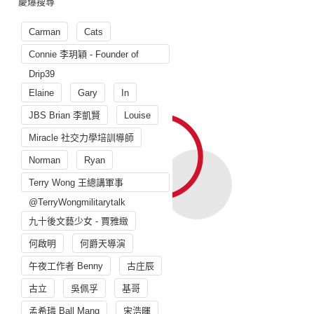
慶爆搜尋
Carman
Cats
Connie 李玥穎 - Founder of
Drip39
Elaine
Gary
In
JBS Brian 李凱賢
Louise
Miracle 社交力學培訓導師
Norman
Ryan
Terry Wong 王總講軍事
@TerryWongmilitarytalk
九十後文藝少女 - 賈雅緻
何啟明
何爵天導演
午夜工作者 Benny
古庄辰
古立
吳佩孚
基哥
孟希璘 Ball Mang
宋浩暉