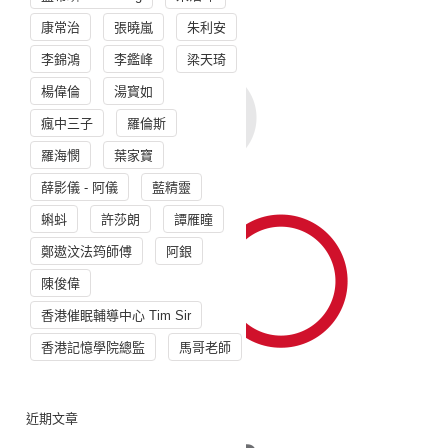
康常治
張曉嵐
朱利安
李錦鴻
李鑑峰
梁天琦
楊偉倫
湯寳如
瘋中三子
羅倫斯
羅海憫
葉家寶
薛影儀 - 阿儀
藍精靈
蝌蚪
許莎朗
譚雁瞳
鄭遨汶法筠師傅
阿銀
陳俊偉
香港催眠輔導中心 Tim Sir
香港記憶學院總監
馬哥老師
近期文章