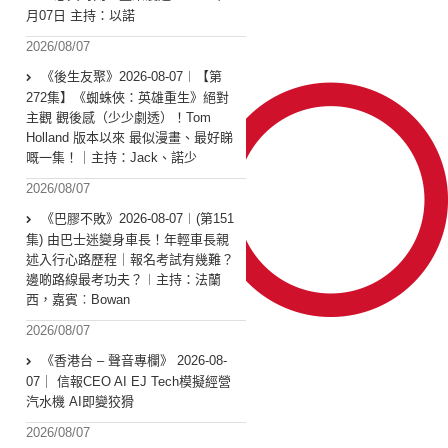
月07日 主持：以諾
2026/08/07
《後生友聚》2026-08-07︱【第
272集】《蜘蛛俠：英雄重生》絕對
主觀 觀後感（少少劇透）！Tom
Holland 版本以來 最似漫畫、最好睇
嘅一集！｜主持：Jack、諾少
2026/08/07
《巴膠不敗》2026-08-07︱(第151
集) 由巴士迷變身車長！年輕車長親
述入行心路歷程｜報名考試有幾難？
邊啲路線最考功夫？︱主持：法蘭
西，嘉賓︰Bowan
2026/08/07
《香港台 – 聲音專欄》 2026-08-
07｜ 信報CEO AI EJ Tech模擬經營
汽水機 AI即變狡猾
2026/08/07