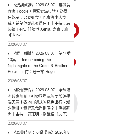
《想講就講》2026-08-07｜要做美
食家 Foodie，最緊要講真話，對得
住觀眾；只要好食，也會撐小店食
肆，希望佢哋能捱得住！｜主持：馬
溱禧 Heily, 莊韻澄 Xenia, 嘉賓：雅
軒 Kinki
2026/08/07
《爵士鍾情》2026-08-07︱第44季
10集 – Remembering the
Nightingale of the Orient & Brother
Peter︱主持：鍾一諾 Roger
2026/08/07
《晚餐新聞》2026-08-07｜全球溫
室效應加劇，引發嚴重氣候反常與極
端天氣！各地口號式的綠色出行、減
少碳排，實際又做得到嗎？｜晚餐新
聞｜主持：陳珏明、劉銳紹（夫子）
2026/08/07
《恩典時刻：聖樂漫遊》2026年8