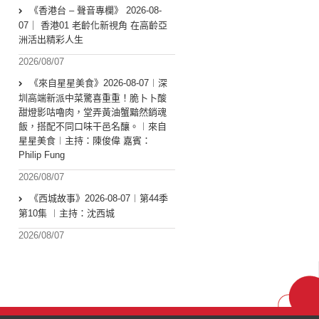
《香港台 – 聲音專欄》 2026-08-
07｜ 香港01 老齡化新視角 在高齡亞
洲活出精彩人生
2026/08/07
《來自星星美食》2026-08-07︱深
圳高端新派中菜驚喜重重！脆卜卜酸
甜燈影咕嚕肉，堂弄黃油蟹黯然銷魂
飯，搭配不同口味干邑名釀。︱來自
星星美食︱主持：陳俊偉 嘉賓：
Philip Fung
2026/08/07
《西城故事》2026-08-07︱第44季
第10集 ︱主持：沈西城
2026/08/07