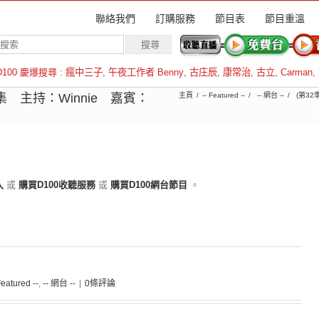
聯絡我們
訂購服務
節目表
節目重溫
D100 慶爆搜尋 :
瘋中三子
,
午夜工作者 Benny
,
古庄辰
,
康常治
,
古立
,
Carman
,
羅倫斯
 主持：Winnie 嘉賓：
主頁
-- Featured --
-- 網台 --
(第32
入
或
購買D100收聽服務
或
購買D100網台節目
。
Featured --
,
-- 網台 --
|
0條評論