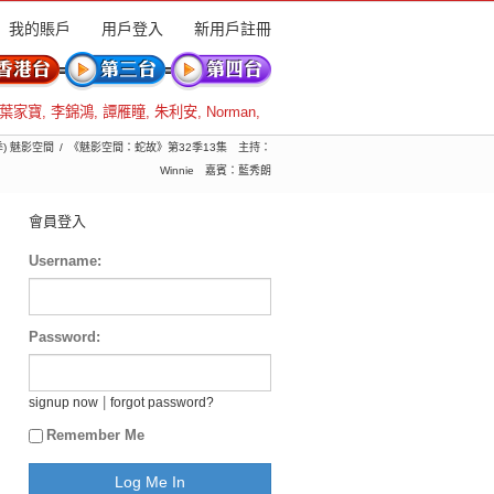
我的賬戶
用戶登入
新用戶註冊
葉家寶
,
李錦鴻
,
譚雁瞳
,
朱利安
,
Norman
,
季) 魅影空間
《魅影空間：蛇故》第32季13集 主持：
Winnie 嘉賓：藍秀朗
會員登入
Username:
Password:
|
signup now
forgot password?
Remember Me