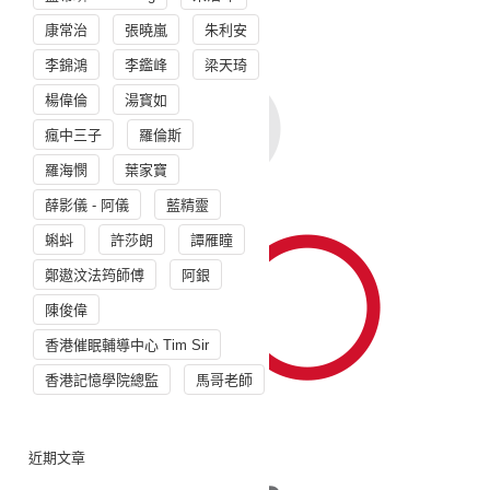
康常治
張曉嵐
朱利安
李錦鴻
李鑑峰
梁天琦
楊偉倫
湯寳如
瘋中三子
羅倫斯
羅海憫
葉家寶
薛影儀 - 阿儀
藍精靈
蝌蚪
許莎朗
譚雁瞳
鄭遨汶法筠師傅
阿銀
陳俊偉
香港催眠輔導中心 Tim Sir
香港記憶學院總監
馬哥老師
近期文章