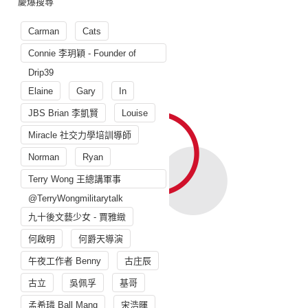
慶爆搜尋
Carman
Cats
Connie 李玥穎 - Founder of
Drip39
Elaine
Gary
In
JBS Brian 李凱賢
Louise
Miracle 社交力學培訓導師
Norman
Ryan
Terry Wong 王總講軍事
@TerryWongmilitarytalk
九十後文藝少女 - 賈雅緻
何啟明
何爵天導演
午夜工作者 Benny
古庄辰
古立
吳佩孚
基哥
孟希璘 Ball Mang
宋浩暉