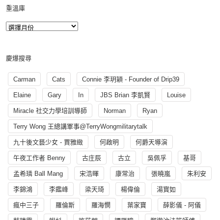
重溫庫
慶爆搜尋
Carman
Cats
Connie 李玥穎 - Founder of Drip39
Elaine
Gary
In
JBS Brian 李凱賢
Louise
Miracle 社交力學培訓導師
Norman
Ryan
Terry Wong 王總講軍事@TerryWongmilitarytalk
九十後文藝少女 - 賈雅緻
何啟明
何爵天導演
午夜工作者 Benny
古庄辰
古立
吳佩孚
基哥
孟希璘 Ball Mang
宋浩暉
康常治
張曉嵐
朱利安
李錦鴻
李鑑峰
梁天琦
楊偉倫
湯寳如
瘋中三子
羅倫斯
羅海憫
葉家寶
薛影儀 - 阿儀