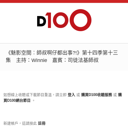
《魅影空間︰師叔啊仔都出事?!》第十四季第十三
集 主持：Winnie 嘉賓：司徒法基師叔
如想線上收聽或下載節目重溫，請立即
登入
或
購買D100收聽服務
或
購
買D100網台節目
。
新建帳戶，這請按此
註冊