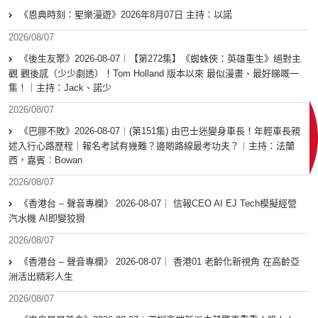
《恩典時刻：聖樂漫遊》2026年8月07日 主持：以諾
2026/08/07
《後生友聚》2026-08-07︱【第272集】《蜘蛛俠：英雄重生》絕對主
觀 觀後感（少少劇透）！Tom Holland 版本以來 最似漫畫、最好睇嘅一
集！｜主持：Jack、諾少
2026/08/07
《巴膠不敗》2026-08-07︱(第151集) 由巴士迷變身車長！年輕車長親
述入行心路歷程｜報名考試有幾難？邊啲路線最考功夫？︱主持：法蘭
西，嘉賓︰Bowan
2026/08/07
《香港台 – 聲音專欄》 2026-08-07｜ 信報CEO AI EJ Tech模擬經營
汽水機 AI即變狡猾
2026/08/07
《香港台 – 聲音專欄》 2026-08-07｜ 香港01 老齡化新視角 在高齡亞
洲活出精彩人生
2026/08/07