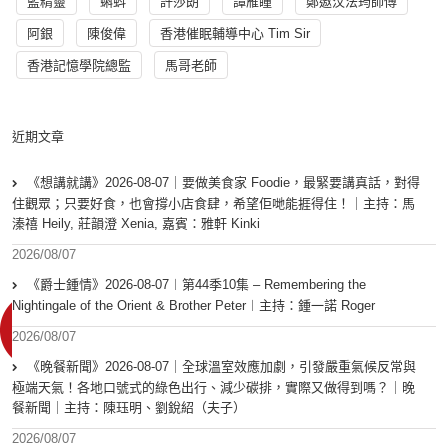
藍精靈
蝌蚪
許莎朗
譚雁瞳
鄭遨汶法筠師傅
阿銀
陳俊偉
香港催眠輔導中心 Tim Sir
香港記憶學院總監
馬哥老師
近期文章
《想講就講》2026-08-07｜要做美食家 Foodie，最緊要講真話，對得
住觀眾；只要好食，也會撐小店食肆，希望佢哋能捱得住！｜主持：馬
溱禧 Heily, 莊韻澄 Xenia, 嘉賓：雅軒 Kinki
2026/08/07
《爵士鍾情》2026-08-07︱第44季10集 – Remembering the
Nightingale of the Orient & Brother Peter︱主持：鍾一諾 Roger
2026/08/07
《晚餐新聞》2026-08-07｜全球溫室效應加劇，引發嚴重氣候反常與
極端天氣！各地口號式的綠色出行、減少碳排，實際又做得到嗎？｜晚
餐新聞｜主持：陳珏明、劉銳紹（夫子）
2026/08/07