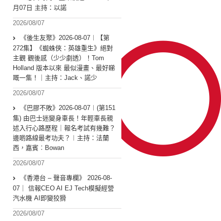
月07日 主持：以諾
2026/08/07
《後生友聚》2026-08-07︱【第
272集】《蜘蛛俠：英雄重生》絕對
主觀 觀後感（少少劇透）！Tom
Holland 版本以來 最似漫畫、最好睇
嘅一集！｜主持：Jack、諾少
2026/08/07
《巴膠不敗》2026-08-07︱(第151
集) 由巴士迷變身車長！年輕車長親
述入行心路歷程｜報名考試有幾難？
邊啲路線最考功夫？︱主持：法蘭
西，嘉賓︰Bowan
2026/08/07
《香港台 – 聲音專欄》 2026-08-
07｜ 信報CEO AI EJ Tech模擬經營
汽水機 AI即變狡猾
2026/08/07