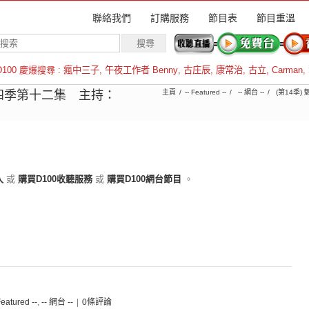
聯絡我們
訂購服務
節目表
節目重溫
D100 慶爆搜尋 :
瘋中三子
,
午夜工作者 Benny
,
古庄辰
,
康常治
,
古立
,
Carman
,
羅倫斯
四季第十二集 主持：
主頁
-- Featured --
-- 網台 --
(第14季)
入
或
購買D100收聽服務
或
購買D100網台節目
。
Featured --
,
-- 網台 --
|
0條評論