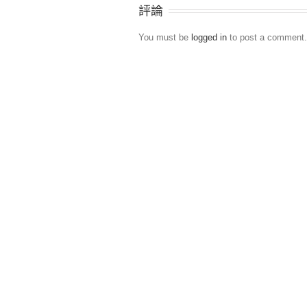
評論
You must be
logged in
to post a comment.