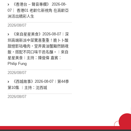
《香港台 – 聲音專欄》 2026-08-
07｜ 香港01 老齡化新視角 在高齡亞
洲活出精彩人生
2026/08/07
《來自星星美食》2026-08-07︱深
圳高端新派中菜驚喜重重！脆卜卜酸
甜燈影咕嚕肉，堂弄黃油蟹黯然銷魂
飯，搭配不同口味干邑名釀。︱來自
星星美食︱主持：陳俊偉 嘉賓：
Philip Fung
2026/08/07
《西城故事》2026-08-07︱第44季
第10集 ︱主持：沈西城
2026/08/07