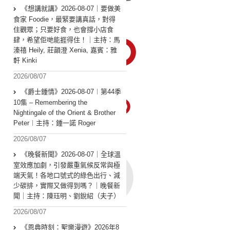
《想講就講》2026-08-07｜要做美
食家 Foodie，最緊要講真話，對得
住觀眾；只要好食，也會撐小店食
肆，希望佢哋能捱得住！｜主持：馬
溱禧 Heily, 莊韻澄 Xenia, 嘉賓：雅
軒 Kinki
2026/08/07
《爵士鍾情》2026-08-07︱第44季
10集 – Remembering the
Nightingale of the Orient & Brother
Peter︱主持：鍾一諾 Roger
2026/08/07
《晚餐新聞》2026-08-07｜全球溫
室效應加劇，引發嚴重氣候反常與極
端天氣！各地口號式的綠色出行、減
少碳排，實際又做得到嗎？｜晚餐新
聞｜主持：陳珏明、劉銳紹（夫子）
2026/08/07
《恩典時刻：聖樂漫遊》2026年8