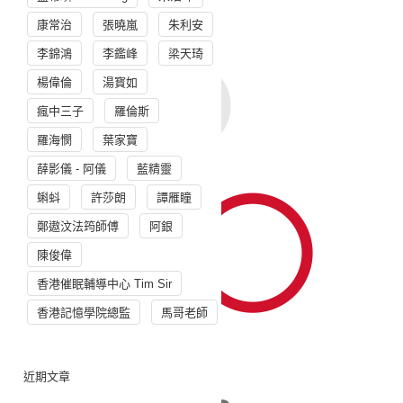
康常治
張曉嵐
朱利安
李錦鴻
李鑑峰
梁天琦
楊偉倫
湯寳如
瘋中三子
羅倫斯
羅海憫
葉家寶
薛影儀 - 阿儀
藍精靈
蝌蚪
許莎朗
譚雁瞳
鄭遨汶法筠師傅
阿銀
陳俊偉
香港催眠輔導中心 Tim Sir
香港記憶學院總監
馬哥老師
近期文章