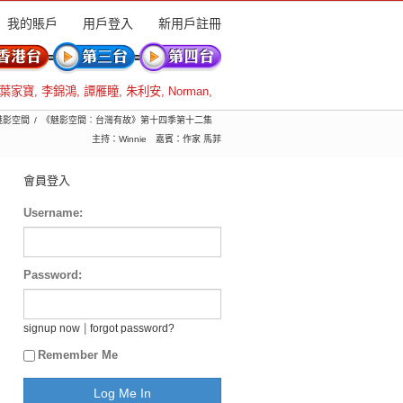
我的賬戶
用戶登入
新用戶註冊
葉家寶
,
李錦鴻
,
譚雁瞳
,
朱利安
,
Norman
,
 魅影空間
《魅影空間︰台灣有故》第十四季第十二集
主持：Winnie 嘉賓：作家 馬菲
會員登入
Username:
Password:
|
signup now
forgot password?
Remember Me