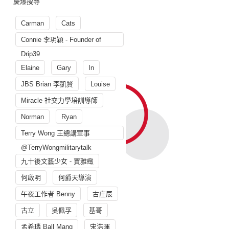
慶爆搜尋
Carman
Cats
Connie 李玥穎 - Founder of
Drip39
Elaine
Gary
In
JBS Brian 李凱賢
Louise
Miracle 社交力學培訓導師
Norman
Ryan
Terry Wong 王總講軍事
@TerryWongmilitarytalk
九十後文藝少女 - 賈雅緻
何啟明
何爵天導演
午夜工作者 Benny
古庄辰
古立
吳佩孚
基哥
孟希璘 Ball Mang
宋浩暉