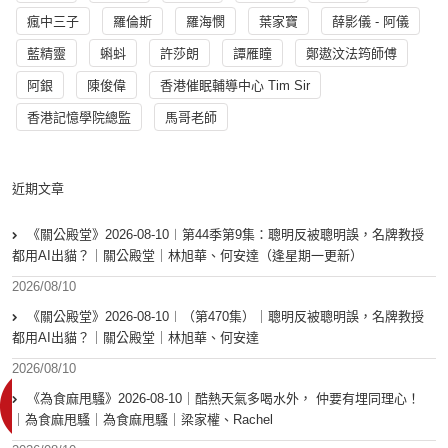
瘋中三子
羅倫斯
羅海憫
葉家寶
薛影儀 - 阿儀
藍精靈
蝌蚪
許莎朗
譚雁瞳
鄭遨汶法筠師傅
阿銀
陳俊偉
香港催眠輔導中心 Tim Sir
香港記憶學院總監
馬哥老師
近期文章
《關公殿堂》2026-08-10︱第44季第9集：聰明反被聰明誤，名牌教授
都用AI出貓？｜關公殿堂｜林旭華、何安達（逢星期一更新）
2026/08/10
《關公殿堂》2026-08-10︱（第470集）｜聰明反被聰明誤，名牌教授
都用AI出貓？｜關公殿堂｜林旭華、何安達
2026/08/10
《為食麻甩騷》2026-08-10｜酷熱天氣多喝水外， 仲要有埋同理心！
｜為食麻甩騷｜為食麻甩騷｜梁家權、Rachel