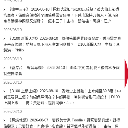
2026/08/10
《瘋中三子》 2026-08-10｜陀螺大戰Error193玩成點？黃大仙上邨恐
怖血案，係嘈音係精神問題係房署責任嗎？下碧瑤灣持刀傷人，係巧合
定香港精神問題又爆發？｜瘋中三子｜主持：蔡浩樑、阿通、江少
2026/08/10
《D100 新聞天地》2026-08-10｜氣候衝擊世界經濟發展，香港需要真
正未雨綢繆！酷熱天氣下港人應如何應對？｜D100新聞天地｜主持：李
錦洪、Philip
2026/08/10
《香港台 – 聲音專欄》 2026-08-10｜ BBC中文 為何我不後悔20多歲
就選擇結紮
2026/08/10
《D100 上綱上線》2026-08-10｜香港史上最熱！上水飆至39.8度！中
暑竟唔算工傷？前線保障何在？林超英批：暑熱警告形同虛設！｜D100
上綱上線︱主持：黃冠斌、禮賢同學、Jack
2026/08/10
《想講就講》2026-08-07｜要做美食家 Foodie，最緊要講真話，對得
住觀眾；只要好食，也會撐小店食肆，希望佢哋能捱得住！｜主持：馬