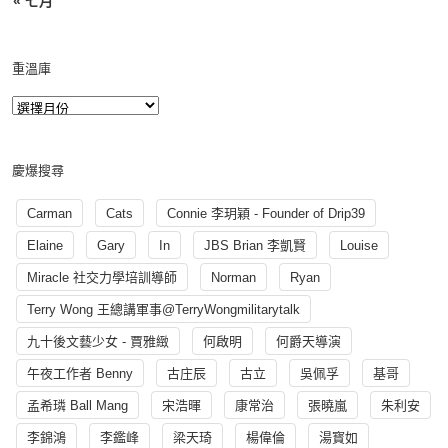
« 七月
重溫庫
慶爆搜尋
Carman
Cats
Connie 李玥穎 - Founder of Drip39
Elaine
Gary
In
JBS Brian 李凱賢
Louise
Miracle 社交力學培訓導師
Norman
Ryan
Terry Wong 王總講軍事@TerryWongmilitarytalk
九十後文藝少女 - 賈雅緻
何啟明
何爵天導演
午夜工作者 Benny
古庄辰
古立
吳佩孚
基哥
孟希璘 Ball Mang
宋浩暉
康常治
張曉嵐
朱利安
李錦鴻
李鑑峰
梁天琦
楊偉倫
湯寳如