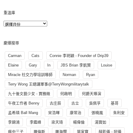
重溫庫
慶爆搜尋
Carman
Cats
Connie 李玥穎 - Founder of Drip39
Elaine
Gary
In
JBS Brian 李凱賢
Louise
Miracle 社交力學培訓導師
Norman
Ryan
Terry Wong 王總講軍事@TerryWongmilitarytalk
九十後文藝少女 - 賈雅緻
何啟明
何爵天導演
午夜工作者 Benny
古庄辰
古立
吳佩孚
基哥
孟希璘 Ball Mang
宋浩暉
康常治
張曉嵐
朱利安
李錦鴻
李鑑峰
梁天琦
楊偉倫
湯寳如
瘋中三子
羅倫斯
羅海憫
葉家寶
薛影儀 - 阿儀