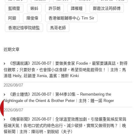
藍精靈
蝌蚪
許莎朗
譚雁瞳
鄭遨汶法筠師傅
阿銀
陳俊偉
香港催眠輔導中心 Tim Sir
香港記憶學院總監
馬哥老師
近期文章
《想講就講》2026-08-07｜要做美食家 Foodie，最緊要講真話，對得
住觀眾；只要好食，也會撐小店食肆，希望佢哋能捱得住！｜主持：馬
溱禧 Heily, 莊韻澄 Xenia, 嘉賓：雅軒 Kinki
2026/08/07
《爵士鍾情》2026-08-07︱第44季10集 – Remembering the
Nightingale of the Orient & Brother Peter︱主持：鍾一諾 Roger
2026/08/07
《晚餐新聞》2026-08-07｜全球溫室效應加劇，引發嚴重氣候反常與
極端天氣！各地口號式的綠色出行、減少碳排，實際又做得到嗎？｜晚
餐新聞｜主持：陳珏明、劉銳紹（夫子）