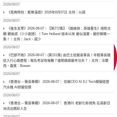
2026/08/07
《恩典時刻：聖樂漫遊》2026年8月07日 主持：以諾
2026/08/07
《後生友聚》2026-08-07︱【第272集】《蜘蛛俠：英雄重生》絕對主
觀 觀後感（少少劇透）！Tom Holland 版本以來 最似漫畫、最好睇嘅一
集！｜主持：Jack、諾少
2026/08/07
《巴膠不敗》2026-08-07︱(第151集) 由巴士迷變身車長！年輕車長親
述入行心路歷程｜報名考試有幾難？邊啲路線最考功夫？︱主持：法蘭
西，嘉賓︰Bowan
2026/08/07
《香港台 – 聲音專欄》 2026-08-07｜ 信報CEO AI EJ Tech模擬經營
汽水機 AI即變狡猾
2026/08/07
《香港台 – 聲音專欄》 2026-08-07｜ 香港01 老齡化新視角 在高齡亞
洲活出精彩人生
2026/08/07