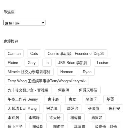
重溫庫
慶爆搜尋
Carman
Cats
Connie 李玥穎 - Founder of Drip39
Elaine
Gary
In
JBS Brian 李凱賢
Louise
Miracle 社交力學培訓導師
Norman
Ryan
Terry Wong 王總講軍事@TerryWongmilitarytalk
九十後文藝少女 - 賈雅緻
何啟明
何爵天導演
午夜工作者 Benny
古庄辰
古立
吳佩孚
基哥
孟希璘 Ball Mang
宋浩暉
康常治
張曉嵐
朱利安
李錦鴻
李鑑峰
梁天琦
楊偉倫
湯寳如
瘋中三子
羅倫斯
羅海憫
葉家寶
薛影儀 - 阿儀