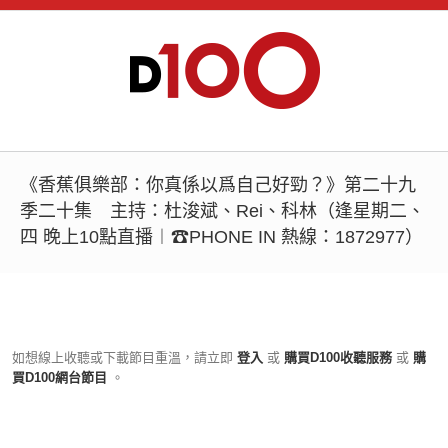
《香蕉俱樂部：你真係以爲自己好勁？》第二十九
季二十集 主持：杜浚斌、Rei、科林（逢星期二、
四 晚上10點直播︱☎PHONE IN 熱線：1872977）
如想線上收聽或下載節目重溫，請立即
登入
或
購買D100收聽服務
或
購
買D100網台節目
。