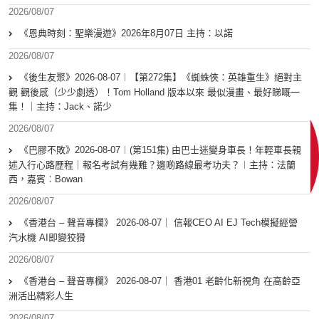
2026/08/07
《恩典時刻：聖樂漫遊》2026年8月07日 主持：以諾
2026/08/07
《後生友聚》2026-08-07︱【第272集】《蜘蛛俠：英雄重生》絕對主
觀 觀後感（少少劇透）！Tom Holland 版本以來 最似漫畫、最好睇嘅一
集！｜主持：Jack、諾少
2026/08/07
《巴膠不敗》2026-08-07︱(第151集) 由巴士迷變身車長！年輕車長親
述入行心路歷程｜報名考試有幾難？邊啲路線最考功夫？︱主持：法蘭
西，嘉賓︰Bowan
2026/08/07
《香港台 – 聲音專欄》 2026-08-07｜ 信報CEO AI EJ Tech模擬經營
汽水機 AI即變狡猾
2026/08/07
《香港台 – 聲音專欄》 2026-08-07｜ 香港01 老齡化新視角 在高齡亞
洲活出精彩人生
2026/08/07