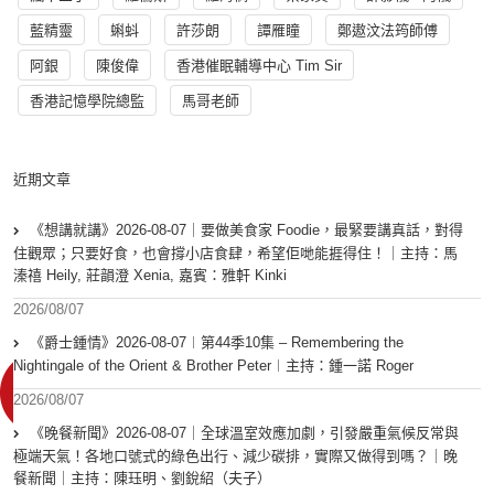
藍精靈
蝌蚪
許莎朗
譚雁瞳
鄭遨汶法筠師傅
阿銀
陳俊偉
香港催眠輔導中心 Tim Sir
香港記憶學院總監
馬哥老師
近期文章
《想講就講》2026-08-07｜要做美食家 Foodie，最緊要講真話，對得
住觀眾；只要好食，也會撐小店食肆，希望佢哋能捱得住！｜主持：馬
溱禧 Heily, 莊韻澄 Xenia, 嘉賓：雅軒 Kinki
2026/08/07
《爵士鍾情》2026-08-07︱第44季10集 – Remembering the
Nightingale of the Orient & Brother Peter︱主持：鍾一諾 Roger
2026/08/07
《晚餐新聞》2026-08-07｜全球溫室效應加劇，引發嚴重氣候反常與
極端天氣！各地口號式的綠色出行、減少碳排，實際又做得到嗎？｜晚
餐新聞｜主持：陳珏明、劉銳紹（夫子）