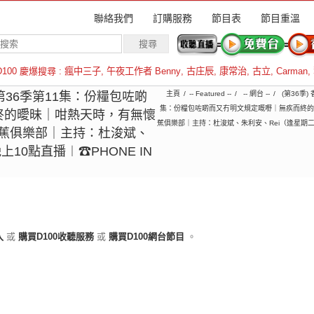
聯絡我們
訂購服務
節目表
節目重溫
D100 慶爆搜尋 :
瘋中三子
,
午夜工作者 Benny
,
古庄辰
,
康常治
,
古立
,
Carman
,
羅倫斯
︱第36季第11集：份糧包咗啲
主頁
-- Featured --
-- 網台 --
(第36季)
集：份糧包咗啲而又冇明文規定嘅嘢｜無疾而終的曖昧｜
終的曖昧｜咁熱天時，有無懷
蕉俱樂部｜主持：杜浚斌、朱利安、Rei（逢星期二、四 
日子｜香蕉俱樂部｜主持：杜浚斌、
10點直播︱☎PHONE IN
入
或
購買D100收聽服務
或
購買D100網台節目
。