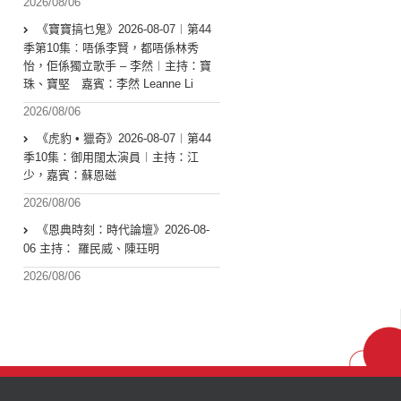
2026/08/06
《寶寶搞乜鬼》2026-08-07︱第44
季第10集︰唔係李賢，都唔係林秀
怡，佢係獨立歌手 – 李然︱主持：寶
珠、寶堅 嘉賓：李然 Leanne Li
2026/08/06
《虎豹 • 獵奇》2026-08-07︱第44
季10集：御用闊太演員︱主持：江
少，嘉賓：蘇恩磁
2026/08/06
《恩典時刻：時代論壇》2026-08-
06 主持： 羅民威、陳珏明
2026/08/06