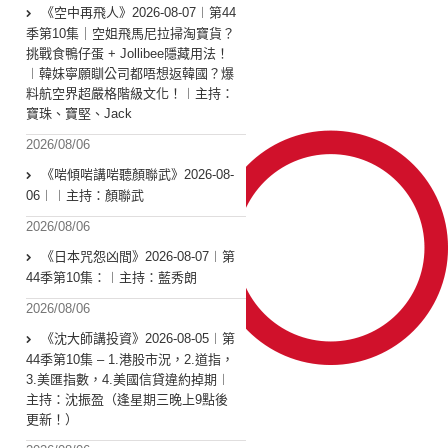
《空中再飛人》2026-08-07︱第44
季第10集｜空姐飛馬尼拉掃淘寶貨？
挑戰食鴨仔蛋 + Jollibee隱藏用法！
︱韓妹寧願瞓公司都唔想返韓國？爆
料航空界超嚴格階級文化！︱主持：
寶珠、寶堅、Jack
2026/08/06
《啱傾啱講啱聽顏聯武》2026-08-
06︱︱主持：顏聯武
2026/08/06
《日本咒怨凶間》2026-08-07︱第
44季第10集：︱主持：藍秀朗
2026/08/06
《沈大師講投資》2026-08-05︱第
44季第10集 – 1.港股市況，2.道指，
3.美匯指數，4.美國信貸違約掉期︱
主持：沈振盈（逢星期三晚上9點後
更新！）