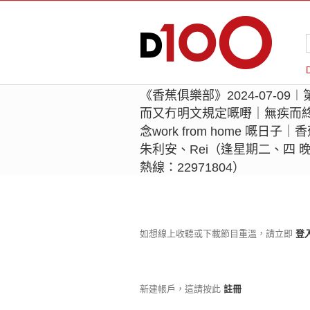
《香蕉俱樂部》2024-07-09
而又冇明文規定嘅嘢｜無疾而
念work from home 嘅
朱利安、Rei（逢星期二、四 晚上
熱線：22971804）
如想線上收聽或下載節目重溫，請立即
登
新建帳戶，這請按此
註冊