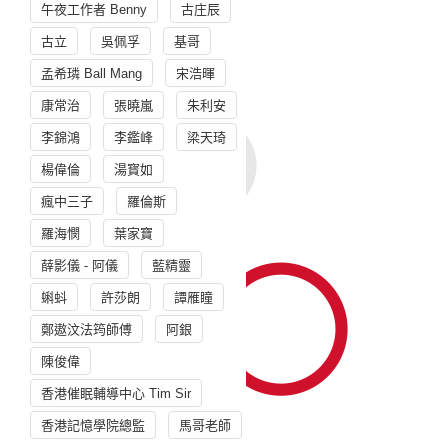
午夜工作者 Benny
古庄辰
古立
吳佩孚
基哥
孟希璘 Ball Mang
宋浩暉
康常治
張曉嵐
朱利安
李錦鴻
李鑑峰
梁天琦
楊偉倫
湯寳如
瘋中三子
羅倫斯
羅海憫
葉家寶
薛影儀 - 阿儀
藍精靈
蝌蚪
許莎朗
譚雁瞳
鄭遨汶法筠師傅
阿銀
陳俊偉
香港催眠輔導中心 Tim Sir
香港記憶學院總監
馬哥老師