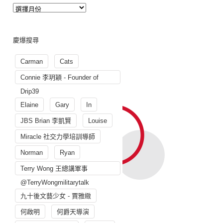
慶爆搜尋
Carman
Cats
Connie 李玥穎 - Founder of
Drip39
Elaine
Gary
In
JBS Brian 李凱賢
Louise
Miracle 社交力學培訓導師
Norman
Ryan
Terry Wong 王總講軍事
@TerryWongmilitarytalk
九十後文藝少女 - 賈雅緻
何啟明
何爵天導演