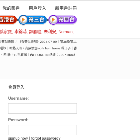
我的賬戶
用戶登入
新用戶註冊
葉家寶
,
李錦鴻
,
譚雁瞳
,
朱利安
,
Norman
,
 香蕉俱樂部
《香蕉俱樂部》2024-07-09︱第36季第11
咁熱天時，有無懷念work from home 嘅日子｜香
晚上10點直播︱☎PHONE IN 熱線：22971804）
會員登入
Username:
Password:
|
signup now
forgot password?