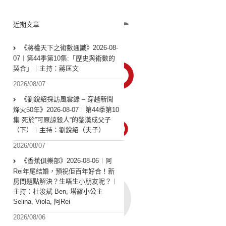
近期文章
《蔣權天下之術數通識》2026-08-
07︱第44季第10集:「歴史與術數的
契合」｜主持：蔣匡文
2026/08/07
《劉銳紹採訪風雲錄 – 穿越新聞
烽火50年》2026-08-07︱第44季第10
集 死於”可原諒殺人“的黎漢成父子
（下）︱主持：劉銳紹（夫子）
2026/08/07
《香蕉俱樂部》2026-08-06︱阿
Rei年尾結婚，預祝佢百年好合！新
房問題點解決？生唔生小朋友呢？︱
主持：杜浚斌 Ben, 塔羅小公主
Selina, Viola, 阿Rei
2026/08/06