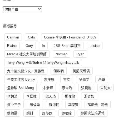
慶爆搜尋
Carman
Cats
Connie 李玥穎 - Founder of Drip39
Elaine
Gary
In
JBS Brian 李凱賢
Louise
Miracle 社交力學培訓導師
Norman
Ryan
Terry Wong 王總講軍事@TerryWongmilitarytalk
九十後文藝少女 - 賈雅緻
何啟明
何爵天導演
午夜工作者 Benny
古庄辰
古立
吳佩孚
基哥
孟希璘 Ball Mang
宋浩暉
康常治
張曉嵐
朱利安
李錦鴻
李鑑峰
梁天琦
楊偉倫
湯寳如
瘋中三子
羅倫斯
羅海憫
葉家寶
薛影儀 - 阿儀
藍精靈
蝌蚪
許莎朗
譚雁瞳
鄭遨汶法筠師傅