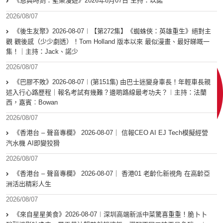
《恩典時刻：聖樂漫遊》2026年8月07日 主持：以諾
2026/08/07
《後生友聚》2026-08-07︱【第272集】《蜘蛛俠：英雄重生》絕對主
觀 觀後感（少少劇透）！Tom Holland 版本以來 最似漫畫、最好睇嘅一
集！｜主持：Jack、諾少
2026/08/07
《巴膠不敗》2026-08-07︱(第151集) 由巴士迷變身車長！年輕車長親
述入行心路歷程｜報名考試有幾難？邊啲路線最考功夫？︱主持：法蘭
西，嘉賓︰Bowan
2026/08/07
《香港台 – 聲音專欄》 2026-08-07｜ 信報CEO AI EJ Tech模擬經營
汽水機 AI即變狡猾
2026/08/07
《香港台 – 聲音專欄》 2026-08-07｜ 香港01 老齡化新視角 在高齡亞
洲活出精彩人生
2026/08/07
《來自星星美食》2026-08-07︱深圳高端新派中菜驚喜重重！脆卜卜