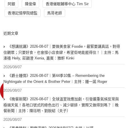
阿銀
陳俊偉
香港催眠輔導中心 Tim Sir
香港記憶學院總監
馬哥老師
近期文章
《想講就講》2026-08-07｜要做美食家 Foodie，最緊要講真話，對得
住觀眾；只要好食，也會撐小店食肆，希望佢哋能捱得住！｜主持：馬
溱禧 Heily, 莊韻澄 Xenia, 嘉賓：雅軒 Kinki
2026/08/07
《爵士鍾情》2026-08-07︱第44季10集 – Remembering the
Nightingale of the Orient & Brother Peter︱主持：鍾一諾 Roger
2026/08/07
《晚餐新聞》2026-08-07｜全球溫室效應加劇，引發嚴重氣候反常與
極端天氣！各地口號式的綠色出行、減少碳排，實際又做得到嗎？｜晚
餐新聞｜主持：陳珏明、劉銳紹（夫子）
2026/08/07