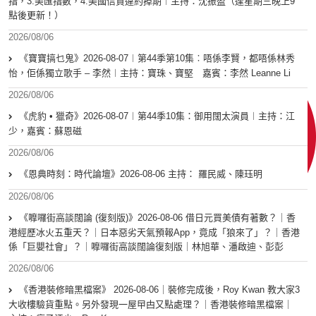
指，3.美匯指數，4.美國信貸違約掉期︱主持：沈振盈（逢星期三晚上9
點後更新！）
2026/08/06
《寶寶搞乜鬼》2026-08-07︱第44季第10集︰唔係李賢，都唔係林秀
怡，佢係獨立歌手 – 李然︱主持：寶珠、寶堅 嘉賓：李然 Leanne Li
2026/08/06
《虎豹 • 獵奇》2026-08-07︱第44季10集：御用闊太演員︱主持：江
少，嘉賓：蘇恩磁
2026/08/06
《恩典時刻：時代論壇》2026-08-06 主持： 羅民威、陳珏明
2026/08/06
《嚤囉街高談闊論 (復刻版)》2026-08-06 借日元買美債有著數？｜香
港經歷冰火五重天？｜日本惡劣天氣預報App，竟成「狼來了」？｜香港
係「巨嬰社會」？｜嚤囉街高談闊論復刻版｜林旭華、潘啟迪、彭彭
2026/08/06
《香港裝修暗黑檔案》 2026-08-06｜裝修完成後，Roy Kwan 教大家3
大收樓驗貨重點。另外發現一屋曱甴又點處理？｜香港裝修暗黑檔案｜