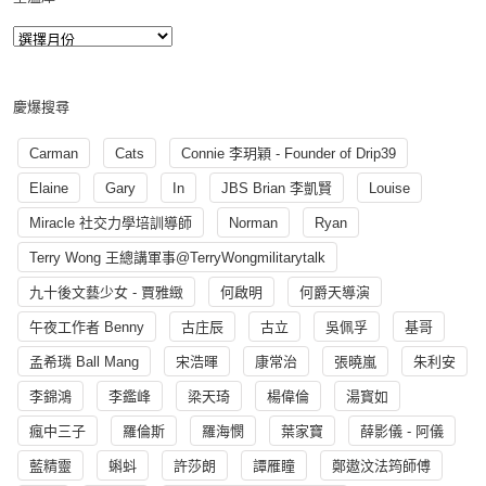
慶爆搜尋
Carman
Cats
Connie 李玥穎 - Founder of Drip39
Elaine
Gary
In
JBS Brian 李凱賢
Louise
Miracle 社交力學培訓導師
Norman
Ryan
Terry Wong 王總講軍事@TerryWongmilitarytalk
九十後文藝少女 - 賈雅緻
何啟明
何爵天導演
午夜工作者 Benny
古庄辰
古立
吳佩孚
基哥
孟希璘 Ball Mang
宋浩暉
康常治
張曉嵐
朱利安
李錦鴻
李鑑峰
梁天琦
楊偉倫
湯寳如
瘋中三子
羅倫斯
羅海憫
葉家寶
薛影儀 - 阿儀
藍精靈
蝌蚪
許莎朗
譚雁瞳
鄭遨汶法筠師傅