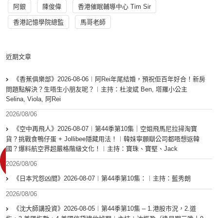
阿銀
陳俊偉
香港催眠輔導中心 Tim Sir
香港記憶學院總監
馬哥老師
近期文章
《香蕉俱樂部》2026-08-06︱阿Rei年尾結婚，預祝佢百年好合！新房
問題點解決？生唔生小朋友呢？︱主持：杜浚斌 Ben, 塔羅小公主
Selina, Viola, 阿Rei
2026/08/06
《空中再飛人》2026-08-07︱第44季第10集｜空姐飛馬尼拉掃淘寶
貨？挑戰食鴨仔蛋 + Jollibee隱藏用法！︱韓妹寧願瞓公司都唔想返韓
國？爆料航空界超嚴格階級文化！︱主持：寶珠、寶堅、Jack
2026/08/06
《日本咒怨凶間》2026-08-07︱第44季第10集：︱主持：藍秀朗
2026/08/06
《沈大師講投資》2026-08-05︱第44季第10集 – 1.港股市況，2.道