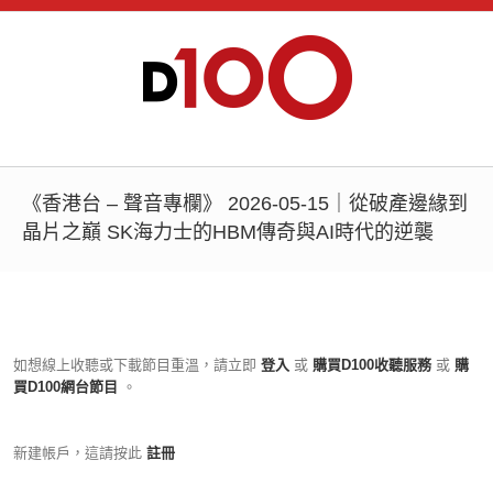
《香港台 – 聲音專欄》 2026-05-15｜從破產邊緣到
晶片之巔 SK海力士的HBM傳奇與AI時代的逆襲
如想線上收聽或下載節目重溫，請立即
登入
或
購買D100收聽服務
或
購
買D100網台節目
。
新建帳戶，這請按此
註冊