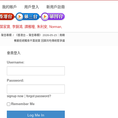
我的賬戶
用戶登入
新用戶註冊
葉家寶
,
李錦鴻
,
譚雁瞳
,
朱利安
,
Norman
,
- 聲音專欄
《香港台 – 聲音專欄》 2026-05-15｜南韓
餐廳拒絕獨食不賣寂寞 回歸共吃傳統惹爭議
會員登入
Username:
Password:
|
signup now
forgot password?
Remember Me