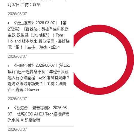
月07日 主持：以諾
2026/08/07
《後生友聚》2026-08-07︱【第
272集】《蜘蛛俠：英雄重生》絕對
主觀 觀後感（少少劇透）！Tom
Holland 版本以來 最似漫畫、最好睇
嘅一集！｜主持：Jack、諾少
2026/08/07
《巴膠不敗》2026-08-07︱(第151
集) 由巴士迷變身車長！年輕車長親
述入行心路歷程｜報名考試有幾難？
邊啲路線最考功夫？︱主持：法蘭
西，嘉賓︰Bowan
2026/08/07
《香港台 – 聲音專欄》 2026-08-
07｜ 信報CEO AI EJ Tech模擬經營
汽水機 AI即變狡猾
2026/08/07