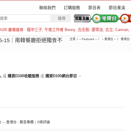
聯絡我們
訂購服務
節目表
節目重溫
D100 慶爆搜尋 :
瘋中三子
,
午夜工作者 Benny
,
古庄辰
,
康常治
,
古立
,
Carman
,
羅倫斯
-05-15｜南韓餐廳拒絕獨食不
主頁
-- Featured --
-- 香港台 --
香港台 
入
或
購買D100收聽服務
或
購買D100網台節目
。
 --
,
香港台 - 聲音專欄
|
0條評論