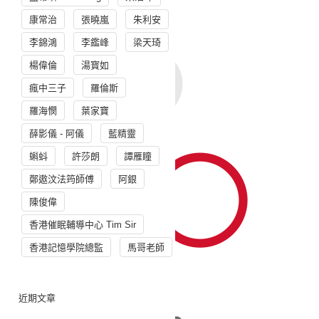
康常治
張曉嵐
朱利安
李錦鴻
李鑑峰
梁天琦
楊偉倫
湯寳如
瘋中三子
羅倫斯
羅海憫
葉家寶
薛影儀 - 阿儀
藍精靈
蝌蚪
許莎朗
譚雁瞳
鄭遨汶法筠師傅
阿銀
陳俊偉
香港催眠輔導中心 Tim Sir
香港記憶學院總監
馬哥老師
近期文章