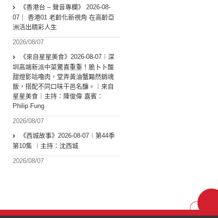
《香港台 – 聲音專欄》 2026-08-
07｜ 香港01 老齡化新視角 在高齡亞
洲活出精彩人生
2026/08/07
《來自星星美食》2026-08-07︱深
圳高端新派中菜驚喜重重！脆卜卜酸
甜燈影咕嚕肉，堂弄黃油蟹黯然銷魂
飯，搭配不同口味干邑名釀。︱來自
星星美食︱主持：陳俊偉 嘉賓：
Philip Fung
2026/08/07
《西城故事》2026-08-07︱第44季
第10集 ︱主持：沈西城
2026/08/07