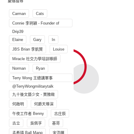
慶爆搜尋
Carman
Cats
Connie 李玥穎 - Founder of
Drip39
Elaine
Gary
In
JBS Brian 李凱賢
Louise
Miracle 社交力學培訓導師
Norman
Ryan
Terry Wong 王總講軍事
@TerryWongmilitarytalk
九十後文藝少女 - 賈雅緻
何啟明
何爵天導演
午夜工作者 Benny
古庄辰
古立
吳佩孚
基哥
孟希璘 Ball Mang
宋浩暉