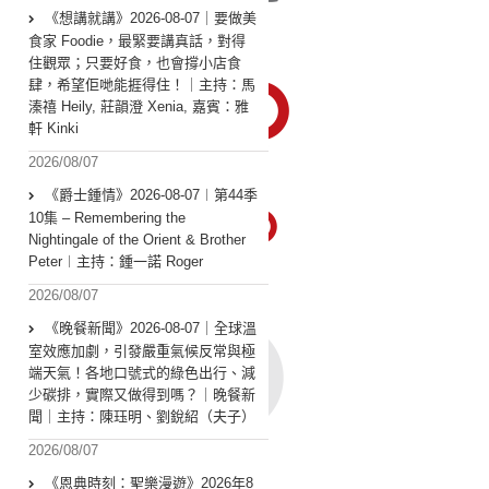
《想講就講》2026-08-07｜要做美
食家 Foodie，最緊要講真話，對得
住觀眾；只要好食，也會撐小店食
肆，希望佢哋能捱得住！｜主持：馬
溱禧 Heily, 莊韻澄 Xenia, 嘉賓：雅
軒 Kinki
2026/08/07
《爵士鍾情》2026-08-07︱第44季
10集 – Remembering the
Nightingale of the Orient & Brother
Peter︱主持：鍾一諾 Roger
2026/08/07
《晚餐新聞》2026-08-07｜全球溫
室效應加劇，引發嚴重氣候反常與極
端天氣！各地口號式的綠色出行、減
少碳排，實際又做得到嗎？｜晚餐新
聞｜主持：陳珏明、劉銳紹（夫子）
2026/08/07
《恩典時刻：聖樂漫遊》2026年8