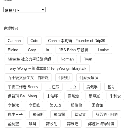
慶爆搜尋
Carman
Cats
Connie 李玥穎 - Founder of Drip39
Elaine
Gary
In
JBS Brian 李凱賢
Louise
Miracle 社交力學培訓導師
Norman
Ryan
Terry Wong 王總講軍事@TerryWongmilitarytalk
九十後文藝少女 - 賈雅緻
何啟明
何爵天導演
午夜工作者 Benny
古庄辰
古立
吳佩孚
基哥
孟希璘 Ball Mang
宋浩暉
康常治
張曉嵐
朱利安
李錦鴻
李鑑峰
梁天琦
楊偉倫
湯寳如
瘋中三子
羅倫斯
羅海憫
葉家寶
薛影儀 - 阿儀
藍精靈
蝌蚪
許莎朗
譚雁瞳
鄭遨汶法筠師傅