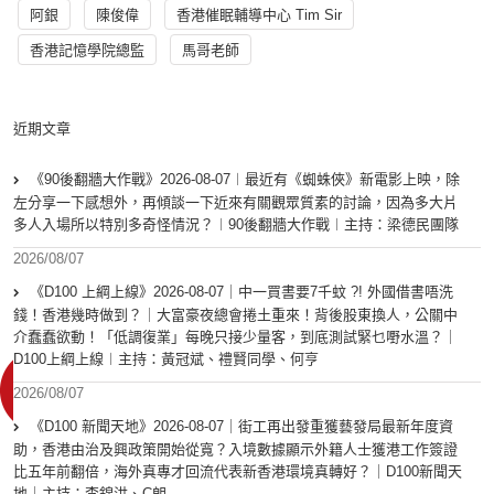
阿銀
陳俊偉
香港催眠輔導中心 Tim Sir
香港記憶學院總監
馬哥老師
近期文章
《90後翻牆大作戰》2026-08-07︱最近有《蜘蛛俠》新電影上映，除
左分享一下感想外，再傾談一下近來有關觀眾質素的討論，因為多大片
多人入場所以特別多奇怪情況？︱90後翻牆大作戰︱主持：梁德民團隊
2026/08/07
《D100 上綱上線》2026-08-07｜中一買書要7千蚊 ?! 外國借書唔洗
錢！香港幾時做到？｜大富豪夜總會捲土重來！背後股東換人，公關中
介蠢蠢欲動！「低調復業」每晚只接少量客，到底測試緊乜嘢水溫？｜
D100上綱上線︱主持：黃冠斌、禮賢同學、何亨
2026/08/07
《D100 新聞天地》2026-08-07｜街工再出發重獲藝發局最新年度資
助，香港由治及興政策開始從寬？入境數據顯示外籍人士獲港工作簽證
比五年前翻倍，海外真專才回流代表新香港環境真轉好？｜D100新聞天
地｜主持：李錦洪、C朗