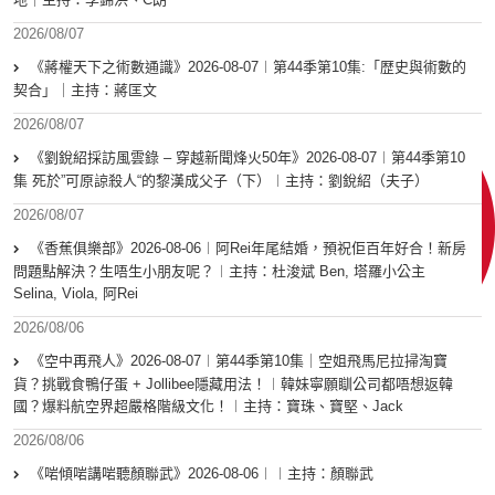
2026/08/07
《蔣權天下之術數通識》2026-08-07︱第44季第10集:「歴史與術數的
契合」｜主持：蔣匡文
2026/08/07
《劉銳紹採訪風雲錄 – 穿越新聞烽火50年》2026-08-07︱第44季第10
集 死於”可原諒殺人“的黎漢成父子（下）︱主持：劉銳紹（夫子）
2026/08/07
《香蕉俱樂部》2026-08-06︱阿Rei年尾結婚，預祝佢百年好合！新房
問題點解決？生唔生小朋友呢？︱主持：杜浚斌 Ben, 塔羅小公主
Selina, Viola, 阿Rei
2026/08/06
《空中再飛人》2026-08-07︱第44季第10集｜空姐飛馬尼拉掃淘寶
貨？挑戰食鴨仔蛋 + Jollibee隱藏用法！︱韓妹寧願瞓公司都唔想返韓
國？爆料航空界超嚴格階級文化！︱主持：寶珠、寶堅、Jack
2026/08/06
《啱傾啱講啱聽顏聯武》2026-08-06︱︱主持：顏聯武