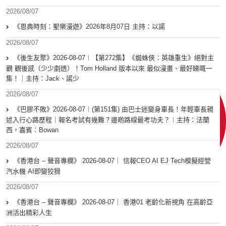
2026/08/07
《恩典時刻：聖樂漫遊》2026年8月07日 主持：以諾
2026/08/07
《後生友聚》2026-08-07︱【第272集】《蜘蛛俠：英雄重生》絕對主
觀 觀後感（少少劇透）！Tom Holland 版本以來 最似漫畫、最好睇嘅一
集！｜主持：Jack、諾少
2026/08/07
《巴膠不敗》2026-08-07︱(第151集) 由巴士迷變身車長！年輕車長親
述入行心路歷程｜報名考試有幾難？邊啲路線最考功夫？︱主持：法蘭
西，嘉賓︰Bowan
2026/08/07
《香港台 – 聲音專欄》 2026-08-07｜ 信報CEO AI EJ Tech模擬經營
汽水機 AI即變狡猾
2026/08/07
《香港台 – 聲音專欄》 2026-08-07｜ 香港01 老齡化新視角 在高齡亞
洲活出精彩人生