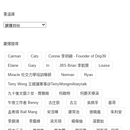
重溫庫
慶爆搜尋
Carman
Cats
Connie 李玥穎 - Founder of Drip39
Elaine
Gary
In
JBS Brian 李凱賢
Louise
Miracle 社交力學培訓導師
Norman
Ryan
Terry Wong 王總講軍事@TerryWongmilitarytalk
九十後文藝少女 - 賈雅緻
何啟明
何爵天導演
午夜工作者 Benny
古庄辰
古立
吳佩孚
基哥
孟希璘 Ball Mang
宋浩暉
康常治
張曉嵐
朱利安
李錦鴻
李鑑峰
梁天琦
楊偉倫
湯寳如