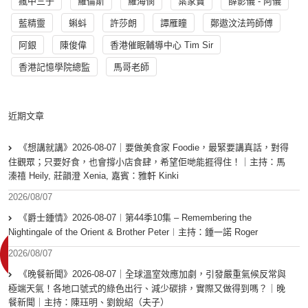
瘋中三子
羅倫斯
羅海憫
葉家寶
薛影儀 - 阿儀
藍精靈
蝌蚪
許莎朗
譚雁瞳
鄭遨汶法筠師傅
阿銀
陳俊偉
香港催眠輔導中心 Tim Sir
香港記憶學院總監
馬哥老師
近期文章
《想講就講》2026-08-07｜要做美食家 Foodie，最緊要講真話，對得
住觀眾；只要好食，也會撐小店食肆，希望佢哋能捱得住！｜主持：馬
溱禧 Heily, 莊韻澄 Xenia, 嘉賓：雅軒 Kinki
2026/08/07
《爵士鍾情》2026-08-07︱第44季10集 – Remembering the
Nightingale of the Orient & Brother Peter︱主持：鍾一諾 Roger
2026/08/07
《晚餐新聞》2026-08-07｜全球溫室效應加劇，引發嚴重氣候反常與
極端天氣！各地口號式的綠色出行、減少碳排，實際又做得到嗎？｜晚
餐新聞｜主持：陳珏明、劉銳紹（夫子）