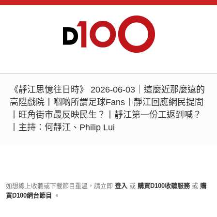
《靜江思憶往日時》 2026-06-03｜這麼近那麼遠的
高陞戲院丨嗰啲所謂足球Fans丨靜江回應網民提問
丨旺角街市最反映民生？丨靜江第一份工返到喊？
丨主持：何靜江、Philip Lui
如想線上收聽或下載節目重溫，請立即
登入
或
購買D100收聽服務
或
購
買D100網台節目
。