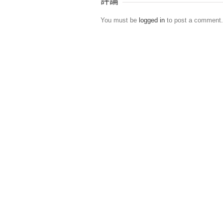
評論
You must be
logged in
to post a comment.