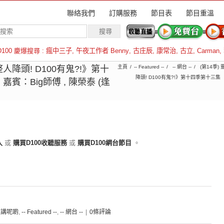
聯絡我們
訂購服務
節目表
節目重溫
D100 慶爆搜尋 :
瘋中三子
,
午夜工作者 Benny
,
古庄辰
,
康常治
,
古立
,
Carman
,
羅倫斯
降頭! D100有鬼?!》第十
主頁
-- Featured --
-- 網台 --
(第14季
降頭! D100有鬼?!》第十四季第十三集
：Big師傅 , 陳榮泰 (逢
入
或
購買D100收聽服務
或
購買D100網台節目
。
夜講呢啲
,
-- Featured --
,
-- 網台 --
|
0條評論