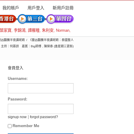
我的賬戶
用戶登入
新用戶註冊
葉家寶
,
李錦鴻
,
譚雁瞳
,
朱利安
,
Norman
,
) 靈凶翻騰半夜講呢啲
《靈凶翻騰半夜講呢啲：泰國整人
 主持：何慕詩 嘉賓：Big師傅 , 陳榮泰 (逢星期三更新)
會員登入
Username:
Password:
|
signup now
forgot password?
Remember Me