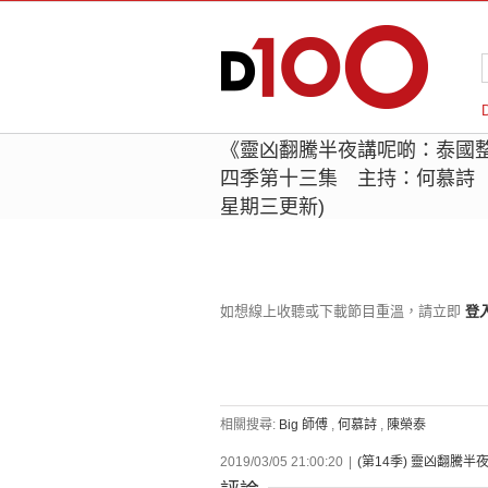
《靈凶翻騰半夜講呢啲：泰國整人
四季第十三集 主持：何慕詩 嘉賓
星期三更新)
如想線上收聽或下載節目重溫，請立即
登
相關搜尋:
Big 師傅
,
何慕詩
,
陳榮泰
2019/03/05 21:00:20
|
(第14季) 靈凶翻騰半