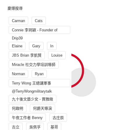
慶爆搜尋
Carman
Cats
Connie 李玥穎 - Founder of
Drip39
Elaine
Gary
In
JBS Brian 李凱賢
Louise
Miracle 社交力學培訓導師
Norman
Ryan
Terry Wong 王總講軍事
@TerryWongmilitarytalk
九十後文藝少女 - 賈雅緻
何啟明
何爵天導演
午夜工作者 Benny
古庄辰
古立
吳佩孚
基哥