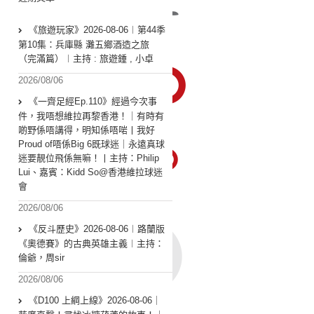
《旅遊玩家》2026-08-06︱第44季
第10集：兵庫縣 灘五鄉酒造之旅
（完滿篇）︱主持 : 旅遊鍾 , 小卓
2026/08/06
《一齊足經Ep.110》經過今次事
件，我唔想維拉再黎香港！｜有時有
啲野係唔講得，明知係唔啱丨我好
Proud of唔係Big 6既球迷｜永遠真球
迷要靚位飛係無嘛！丨主持：Philip
Lui、嘉賓：Kidd So@香港維拉球迷
會
2026/08/06
《反斗歷史》2026-08-06︱路蘭版
《奧德賽》的古典英雄主義︱主持：
倫爺，周sir
2026/08/06
《D100 上綱上線》2026-08-06｜