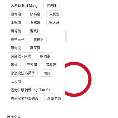
孟希璘 Ball Mang
宋浩暉
康常治
張曉嵐
朱利安
李錦鴻
李鑑峰
梁天琦
楊偉倫
湯寳如
瘋中三子
羅倫斯
羅海憫
葉家寶
薛影儀 - 阿儀
藍精靈
蝌蚪
許莎朗
譚雁瞳
鄭遨汶法筠師傅
阿銀
陳俊偉
香港催眠輔導中心 Tim Sir
香港記憶學院總監
馬哥老師
近期文章