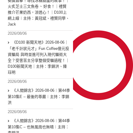
葵廣直擊！尋找冰糖葫蘆的故事！｜
火炙芝士三文魚卷 ~ 好食！｜禮賢
推介芒果奶西，涼透心！｜D100上
綱上線︱主持：黃冠斌、禮賢同學、
Jack
2026/08/06
《D100 新聞天地》2026-08-06｜
「老千計狀元才」Fun Coffee億元投
資騙局 與時並進可列入現代騙術大
全？受害苦主分享整個受騙過程！｜
D100新聞天地｜主持：李錦洪、陳
珏明
2026/08/06
《人間錦言》2026-08-06︱第44季
第10集E – 最後的尊嚴︱主持：李錦
洪
2026/08/06
《人間錦言》2026-08-06︱第44季
第10集C – 也無風雨也無晴︱主持：
李錦洪