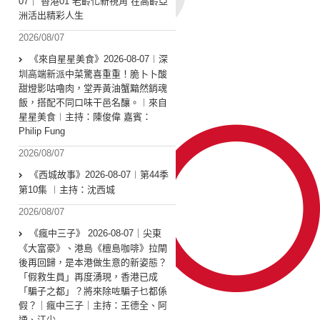
07｜ 香港01 老齡化新視角 在高齡亞
洲活出精彩人生
2026/08/07
《來自星星美食》2026-08-07︱深
圳高端新派中菜驚喜重重！脆卜卜酸
甜燈影咕嚕肉，堂弄黃油蟹黯然銷魂
飯，搭配不同口味干邑名釀。︱來自
星星美食︱主持：陳俊偉 嘉賓：
Philip Fung
2026/08/07
《西城故事》2026-08-07︱第44季
第10集 ︱主持：沈西城
2026/08/07
《瘋中三子》 2026-08-07｜尖東
《大富豪》、港島《檀島咖啡》拉閘
後再回歸，是本港做生意的新姿態？
「假救生員」再度湧現，香港已成
「騙子之都」？將來除咗騙子乜都係
假？｜瘋中三子｜主持：王德全、阿
通、江少