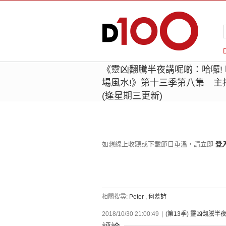
《靈凶翻騰半夜講呢啲：哈囉! 
場風水!》第十三季第八集 主持
(逢星期三更新)
如想線上收聽或下載節目重溫，請立即
登
相關搜尋:
Peter
,
何慕詩
2018/10/30 21:00:49
|
(第13季) 靈凶翻騰半