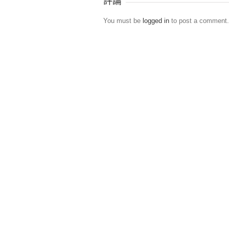
評論
You must be
logged in
to post a comment.