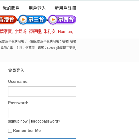
我的賬戶
用戶登入
新用戶註冊
葉家寶
,
李錦鴻
,
譚雁瞳
,
朱利安
,
Norman
,
 靈凶翻騰半夜講呢啲
《靈凶翻騰半夜講呢啲：哈囉! 哈囉
季第八集 主持：何慕詩 嘉賓：Peter (逢星期三更新)
會員登入
Username:
Password:
|
signup now
forgot password?
Remember Me