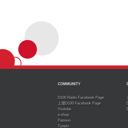
COMMUNITY
D100 Radio Facebook Page
上環D100 Facebook Page
Youtube
e-shop
Patreon
TuneIn