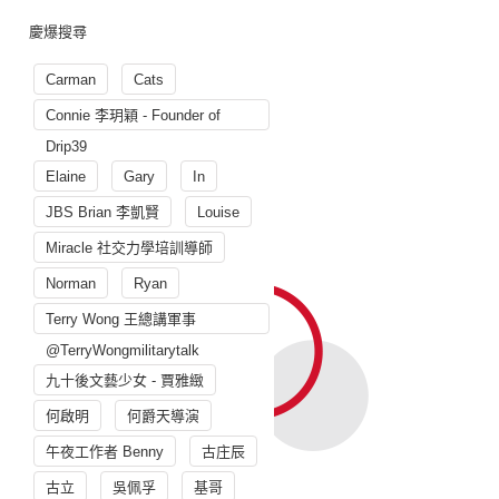
慶爆搜尋
Carman
Cats
Connie 李玥穎 - Founder of
Drip39
Elaine
Gary
In
JBS Brian 李凱賢
Louise
Miracle 社交力學培訓導師
Norman
Ryan
Terry Wong 王總講軍事
@TerryWongmilitarytalk
九十後文藝少女 - 賈雅緻
何啟明
何爵天導演
午夜工作者 Benny
古庄辰
古立
吳佩孚
基哥