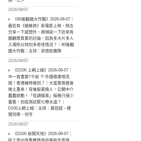
2026/08/07
《90後翻牆大作戰》2026-08-07︱
最近有《蜘蛛俠》新電影上映，除左
分享一下感想外，再傾談一下近來有
關觀眾質素的討論，因為多大片多人
入場所以特別多奇怪情況？︱90後翻
牆大作戰︱主持：梁德民團隊
2026/08/07
《D100 上綱上線》2026-08-07｜
中一買書要7千蚊 ?! 外國借書唔洗
錢！香港幾時做到？｜大富豪夜總會
捲土重來！背後股東換人，公關中介
蠢蠢欲動！「低調復業」每晚只接少
量客，到底測試緊乜嘢水溫？｜
D100上綱上線︱主持：黃冠斌、禮
賢同學、何亨
2026/08/07
《D100 新聞天地》2026-08-07｜
街工再出發重獲藝發局最新年度資