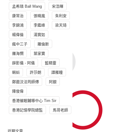
孟希璘 Ball Mang
宋浩暉
康常治
張曉嵐
朱利安
李錦鴻
李鑑峰
梁天琦
楊偉倫
湯寳如
瘋中三子
羅倫斯
羅海憫
葉家寶
薛影儀 - 阿儀
藍精靈
蝌蚪
許莎朗
譚雁瞳
鄭遨汶法筠師傅
阿銀
陳俊偉
香港催眠輔導中心 Tim Sir
香港記憶學院總監
馬哥老師
近期文章