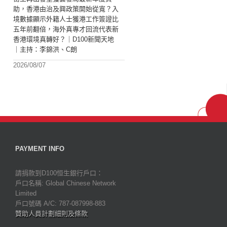
助，香港由治及興政策開始從寬？入
境數據顯示外籍人士獲港工作簽證比
五年前翻倍，海外真專才回流代表新
香港環境真轉好？｜D100新聞天地
｜主持：李錦洪、C朗
2026/08/07
PAYMENT INFO
請捐款到D100恒生銀行戶口：
戶口名稱: Global Chinese Network
Limited
戶口號碼 A/C: 787-087998-883
贊助人員計劃細則及條款