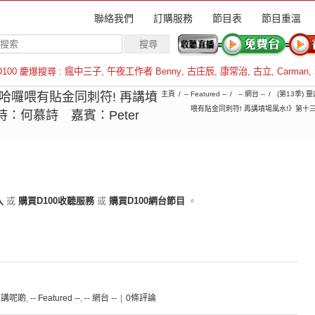
聯絡我們
訂購服務
節目表
節目重溫
D100 慶爆搜尋 :
瘋中三子
,
午夜工作者 Benny
,
古庄辰
,
康常治
,
古立
,
Carman
,
羅倫斯
哈囉喂有貼金同刺符! 再講墳
主頁
-- Featured --
-- 網台 --
(第13季)
喂有貼金同刺符! 再講墳場風水!》第十三
：何慕詩 嘉賓：Peter
入
或
購買D100收聽服務
或
購買D100網台節目
。
夜講呢啲
,
-- Featured --
,
-- 網台 --
|
0條評論