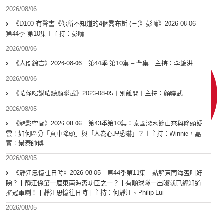
2026/08/06
《D100 有聲書《你所不知道的4個喬布斯 (三)》彭晴》2026-08-06︱
第44季 第10集︱主持：彭晴
2026/08/06
《人間錦言》2026-08-06︱第44季 第10集 – 全集︱主持：李錦洪
2026/08/06
《啱傾啱講啱聽顏聯武》2026-08-05︱別離開︱主持：顏聯武
2026/08/05
《魅影空間》2026-08-06︱第43季第10集：泰國潑水節由來與降頭疑
雲！如何區分「真中降頭」與「人為心理恐嚇」？︱主持：Winnie，嘉
賓：景泰師傅
2026/08/05
《靜江思憶往日時》2026-08-05｜第44季第11集｜點解東南海盃咁好
睇？丨靜江係第一屆東南海盃功臣之一？丨有啲球隊一出嚟就已經知道
攞冠軍喇！丨靜江思憶往日時丨主持：何靜江、Philip Lui
2026/08/05