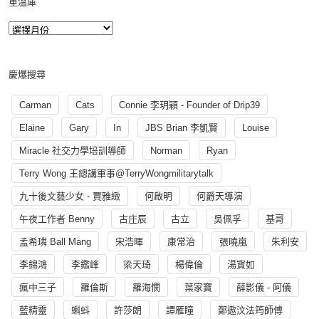
重溫庫
慶爆搜尋
Carman
Cats
Connie 李玥穎 - Founder of Drip39
Elaine
Gary
In
JBS Brian 李凱賢
Louise
Miracle 社交力學培訓導師
Norman
Ryan
Terry Wong 王總講軍事@TerryWongmilitarytalk
九十後文藝少女 - 賈雅緻
何啟明
何爵天導演
午夜工作者 Benny
古庄辰
古立
吳佩孚
基哥
孟希璘 Ball Mang
宋浩暉
康常治
張曉嵐
朱利安
李錦鴻
李鑑峰
梁天琦
楊偉倫
湯寳如
瘋中三子
羅倫斯
羅海憫
葉家寶
薛影儀 - 阿儀
藍精靈
蝌蚪
許莎朗
譚雁瞳
鄭遨汶法筠師傅