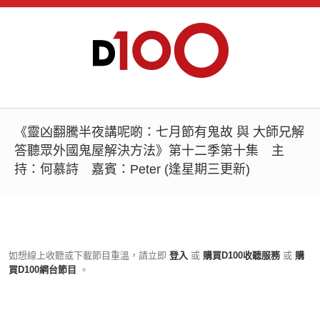
《靈凶翻騰半夜講呢啲：七月節有鬼故 與 大師兄解
答聽眾外國鬼屋解決方法》第十二季第十集 主
持：何慕詩 嘉賓：Peter (逢星期三更新)
如想線上收聽或下載節目重溫，請立即
登入
或
購買D100收聽服務
或
購
買D100網台節目
。