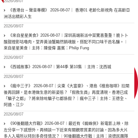
2026/08/07
《香港台 – 聲音專欄》 2026-08-07｜ 香港01 老齡化新視角 在高齡亞
洲活出精彩人生
2026/08/07
《來自星星美食》2026-08-07︱深圳高端新派中菜驚喜重重！脆卜卜
酸甜燈影咕嚕肉，堂弄黃油蟹黯然銷魂飯，搭配不同口味干邑名釀。︱
來自星星美食︱主持：陳俊偉 嘉賓：Philip Fung
2026/08/07
《西城故事》2026-08-07︱第44季 第10集 ︱主持：沈西城
2026/08/07
《瘋中三子》 2026-08-07｜尖東《大富豪》、港島《檀島咖啡》拉閘
後再回歸，是本港做生意的新姿態？「假救生員」再度湧現，香港已成
「騙子之都」？將來除咗騙子乜都係假？｜瘋中三子｜主持：王德全、
阿通、江少
2026/08/07
《90後翻牆大作戰》2026-08-07︱最近有《蜘蛛俠》新電影上映，除
左分享一下感想外，再傾談一下近來有關觀眾質素的討論，因為多大片
多人入場所以特別多奇怪情況？︱90後翻牆大作戰︱主持：梁德民團隊