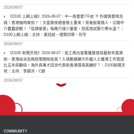
2026/08/07
《D100 上綱上線》2026-08-07｜中一買書要7千蚊 ?! 外國借書唔洗
錢！香港幾時做到？｜大富豪夜總會捲土重來！背後股東換人，公關中
介蠢蠢欲動！「低調復業」每晚只接少量客，到底測試緊乜嘢水溫？｜
D100上綱上線︱主持：黃冠斌、禮賢同學、何亨
2026/08/07
《D100 新聞天地》2026-08-07｜街工再出發重獲藝發局最新年度資
助，香港由治及興政策開始從寬？入境數據顯示外籍人士獲港工作簽證
比五年前翻倍，海外真專才回流代表新香港環境真轉好？｜D100新聞天
地｜主持：李錦洪、C朗
2026/08/07
COMMUNITY