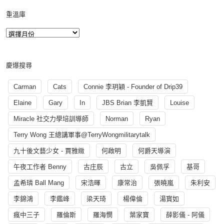
重溫庫
慶爆搜尋
Carman
Cats
Connie 李玥穎 - Founder of Drip39
Elaine
Gary
In
JBS Brian 李凱賢
Louise
Miracle 社交力學培訓導師
Norman
Ryan
Terry Wong 王總講軍事@TerryWongmilitarytalk
九十後文藝少女 - 賈雅緻
何啟明
何爵天導演
午夜工作者 Benny
古庄辰
古立
吳佩孚
基哥
孟希璘 Ball Mang
宋浩暉
康常治
張曉嵐
朱利安
李錦鴻
李鑑峰
梁天琦
楊偉倫
湯寳如
瘋中三子
羅倫斯
羅海憫
葉家寶
薛影儀 - 阿儀