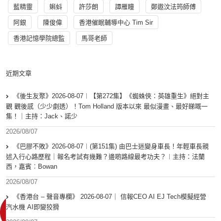
藍精靈
蝌蚪
許莎朗
譚雁瞳
鄭遨汶法筠師傅
阿銀
陳俊偉
香港催眠輔導中心 Tim Sir
香港記憶學院總監
馬哥老師
近期文章
《後生友聚》2026-08-07︱【第272集】《蜘蛛俠：英雄重生》絕對主
觀 觀後感（少少劇透）！Tom Holland 版本以來 最似漫畫、最好睇嘅一
集！｜主持：Jack、諾少
2026/08/07
《巴膠不敗》2026-08-07︱(第151集) 由巴士迷變身車長！年輕車長親
述入行心路歷程｜報名考試有幾難？邊啲路線最考功夫？︱主持：法蘭
西，嘉賓︰Bowan
2026/08/07
《香港台 – 聲音專欄》 2026-08-07｜ 信報CEO AI EJ Tech模擬經營
汽水機 AI即變狡猾