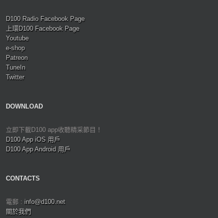
D100 Radio Facebook Page
上環D100 Facebook Page
Youtube
e-shop
Patreon
TuneIn
Twitter
DOWNLOAD
立即下載D100 app收聽精采節目！
D100 App iOS 用戶
D100 App Android 用戶
CONTACTS
電郵 :
info@d100.net
關於我們