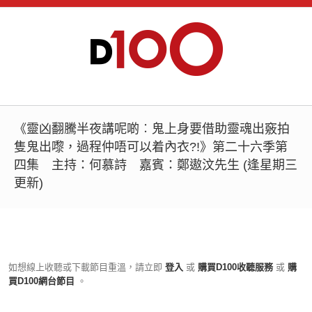
《靈凶翻騰半夜講呢啲︰鬼上身要借助靈魂出竅拍
隻鬼出嚟，過程仲唔可以着內衣?!》第二十六季第
四集 主持：何慕詩 嘉賓：鄭遨汶先生 (逢星期三
更新)
如想線上收聽或下載節目重溫，請立即
登入
或
購買D100收聽服務
或
購
買D100網台節目
。