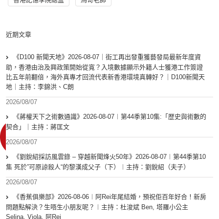
近期文章
《D100 新聞天地》2026-08-07｜街工再出發重獲藝發局最新年度資
助，香港由治及興政策開始從寬？入境數據顯示外籍人士獲港工作簽證
比五年前翻倍，海外真專才回流代表新香港環境真轉好？｜D100新聞天
地｜主持：李錦洪、C朗
2026/08/07
《蔣權天下之術數通識》2026-08-07︱第44季第10集:「歴史與術數的
契合」｜主持：蔣匡文
2026/08/07
《劉銳紹採訪風雲錄 – 穿越新聞烽火50年》2026-08-07︱第44季第10
集 死於”可原諒殺人“的黎漢成父子（下）︱主持：劉銳紹（夫子）
2026/08/07
《香蕉俱樂部》2026-08-06︱阿Rei年尾結婚，預祝佢百年好合！新房
問題點解決？生唔生小朋友呢？︱主持：杜浚斌 Ben, 塔羅小公主
Selina, Viola, 阿Rei