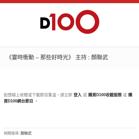
《霎時衝動 – 那些好時光》 主持 : 顏聯武
如想線上收聽或下載節目重溫，請立即
登入
或
購買D100收聽服務
或
購
買D100網台節目
。
相關搜尋:
顏聯武