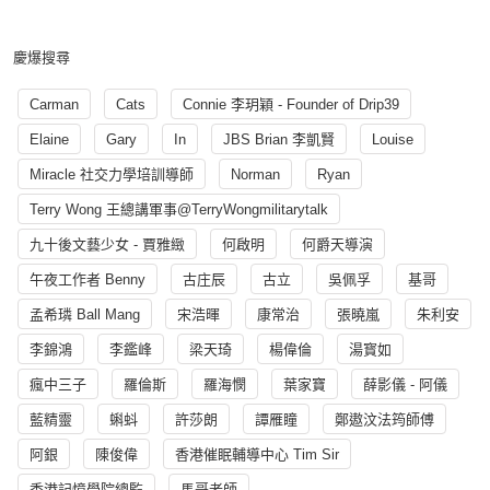
慶爆搜尋
Carman
Cats
Connie 李玥穎 - Founder of Drip39
Elaine
Gary
In
JBS Brian 李凱賢
Louise
Miracle 社交力學培訓導師
Norman
Ryan
Terry Wong 王總講軍事@TerryWongmilitarytalk
九十後文藝少女 - 賈雅緻
何啟明
何爵天導演
午夜工作者 Benny
古庄辰
古立
吳佩孚
基哥
孟希璘 Ball Mang
宋浩暉
康常治
張曉嵐
朱利安
李錦鴻
李鑑峰
梁天琦
楊偉倫
湯寳如
瘋中三子
羅倫斯
羅海憫
葉家寶
薛影儀 - 阿儀
藍精靈
蝌蚪
許莎朗
譚雁瞳
鄭遨汶法筠師傅
阿銀
陳俊偉
香港催眠輔導中心 Tim Sir
香港記憶學院總監
馬哥老師