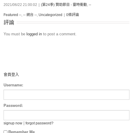
2021/06/22 21:00:02
|
(第24季) 贊助節目 - 霎時衝動
,
--
Featured --
,
-- 網台 --
,
Uncategorized
|
0條評論
評論
You must be
logged in
to post a comment.
會員登入
Username:
Password:
|
signup now
forgot password?
Remember Me