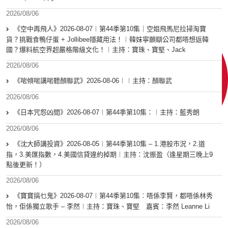
2026/08/06
《空中再飛人》2026-08-07︱第44季第10集｜空姐飛馬尼拉掃淘寶
貨？挑戰食鴨仔蛋 + Jollibee隱藏用法！︱韓妹寧願瞓公司都唔想返韓
國？爆料航空界超嚴格階級文化！︱主持：寶珠、寶堅、Jack
2026/08/06
《啱傾啱講啱聽顏聯武》2026-08-06︱︱主持：顏聯武
2026/08/06
《日本咒怨凶間》2026-08-07︱第44季第10集：︱主持：藍秀朗
2026/08/06
《沈大師講投資》2026-08-05︱第44季第10集 – 1.港股市況，2.道
指，3.美匯指數，4.美國信貸違約掉期︱主持：沈振盈（逢星期三晚上9
點後更新！）
2026/08/06
《寶寶搞乜鬼》2026-08-07︱第44季第10集︰唔係李賢，都唔係林秀
怡，佢係獨立歌手 – 李然︱主持：寶珠、寶堅 嘉賓：李然 Leanne Li
2026/08/06