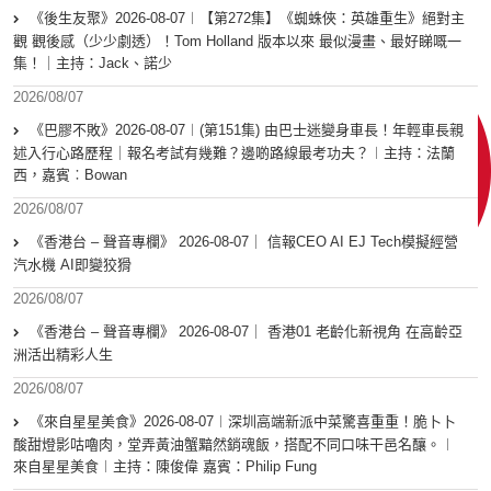
《後生友聚》2026-08-07︱【第272集】《蜘蛛俠：英雄重生》絕對主
觀 觀後感（少少劇透）！Tom Holland 版本以來 最似漫畫、最好睇嘅一
集！｜主持：Jack、諾少
2026/08/07
《巴膠不敗》2026-08-07︱(第151集) 由巴士迷變身車長！年輕車長親
述入行心路歷程｜報名考試有幾難？邊啲路線最考功夫？︱主持：法蘭
西，嘉賓︰Bowan
2026/08/07
《香港台 – 聲音專欄》 2026-08-07｜ 信報CEO AI EJ Tech模擬經營
汽水機 AI即變狡猾
2026/08/07
《香港台 – 聲音專欄》 2026-08-07｜ 香港01 老齡化新視角 在高齡亞
洲活出精彩人生
2026/08/07
《來自星星美食》2026-08-07︱深圳高端新派中菜驚喜重重！脆卜卜
酸甜燈影咕嚕肉，堂弄黃油蟹黯然銷魂飯，搭配不同口味干邑名釀。︱
來自星星美食︱主持：陳俊偉 嘉賓：Philip Fung