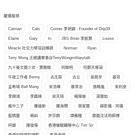
慶爆搜尋
Carman
Cats
Connie 李玥穎 - Founder of Drip39
Elaine
Gary
In
JBS Brian 李凱賢
Louise
Miracle 社交力學培訓導師
Norman
Ryan
Terry Wong 王總講軍事@TerryWongmilitarytalk
九十後文藝少女 - 賈雅緻
何啟明
何爵天導演
午夜工作者 Benny
古庄辰
古立
吳佩孚
基哥
孟希璘 Ball Mang
宋浩暉
康常治
張曉嵐
朱利安
李錦鴻
李鑑峰
梁天琦
楊偉倫
湯寳如
瘋中三子
羅倫斯
羅海憫
葉家寶
薛影儀 - 阿儀
藍精靈
蝌蚪
許莎朗
譚雁瞳
鄭遨汶法筠師傅
阿銀
陳俊偉
香港催眠輔導中心 Tim Sir
香港記憶學院總監
馬哥老師