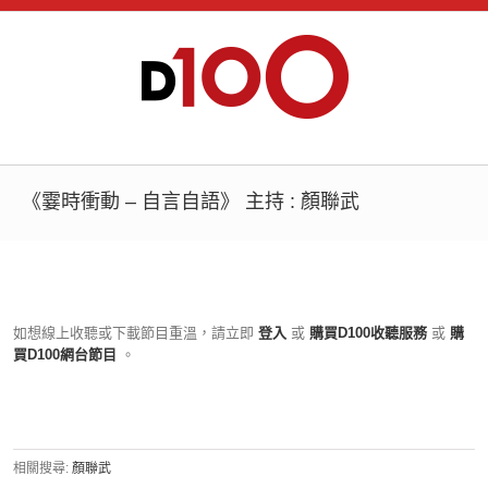
《霎時衝動 – 自言自語》 主持 : 顏聯武
如想線上收聽或下載節目重溫，請立即
登入
或
購買D100收聽服務
或
購
買D100網台節目
。
相關搜尋:
顏聯武