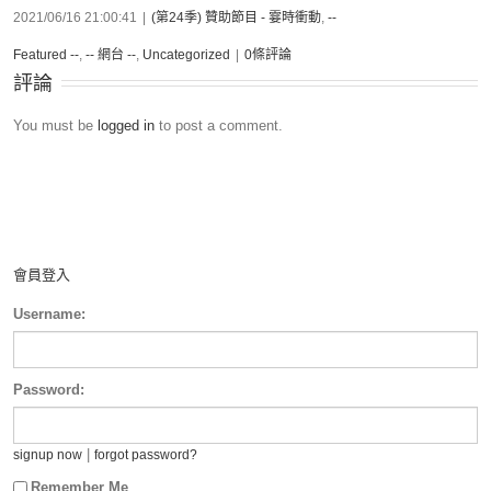
2021/06/16 21:00:41
|
(第24季) 贊助節目 - 霎時衝動
,
--
Featured --
,
-- 網台 --
,
Uncategorized
|
0條評論
評論
You must be
logged in
to post a comment.
會員登入
Username:
Password:
|
signup now
forgot password?
Remember Me