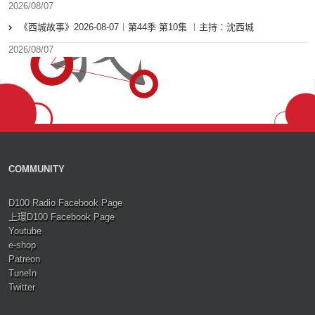
2026/08/07
《西城故事》2026-08-07︱第44季 第10集 ︱主持：沈西城
2026/08/07
COMMUNITY
D100 Radio Facebook Page
上環D100 Facebook Page
Youtube
e-shop
Patreon
TuneIn
Twitter