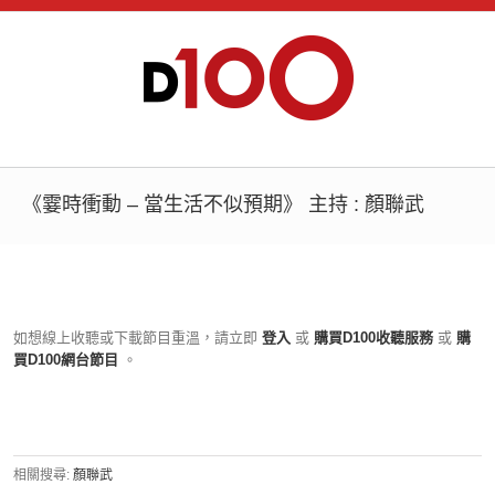
《霎時衝動 – 當生活不似預期》 主持 : 顏聯武
如想線上收聽或下載節目重溫，請立即
登入
或
購買D100收聽服務
或
購
買D100網台節目
。
相關搜尋:
顏聯武