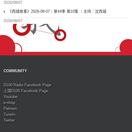
2026/08/07
《西城故事》2026-08-07︱第44季 第10集 ︱主持：沈西城
2026/08/07
COMMUNITY
D100 Radio Facebook Page
上環D100 Facebook Page
Youtube
e-shop
Patreon
TuneIn
Twitter