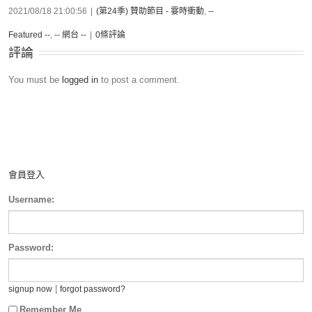
2021/08/18 21:00:56
|
(第24季) 贊助節目 - 霎時衝動
,
--
Featured --
,
-- 網台 --
|
0條評論
評論
You must be
logged in
to post a comment.
會員登入
Username:
Password:
|
signup now
forgot password?
Remember Me