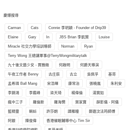
慶爆搜尋
Carman
Cats
Connie 李玥穎 - Founder of Drip39
Elaine
Gary
In
JBS Brian 李凱賢
Louise
Miracle 社交力學培訓導師
Norman
Ryan
Terry Wong 王總講軍事@TerryWongmilitarytalk
九十後文藝少女 - 賈雅緻
何啟明
何爵天導演
午夜工作者 Benny
古庄辰
古立
吳佩孚
基哥
孟希璘 Ball Mang
宋浩暉
康常治
張曉嵐
朱利安
李錦鴻
李鑑峰
梁天琦
楊偉倫
湯寳如
瘋中三子
羅倫斯
羅海憫
葉家寶
薛影儀 - 阿儀
藍精靈
蝌蚪
許莎朗
譚雁瞳
鄭遨汶法筠師傅
阿銀
陳俊偉
香港催眠輔導中心 Tim Sir
香港記憶學院總監
馬哥老師