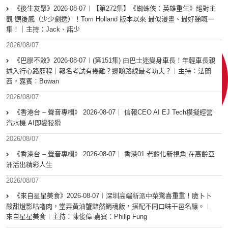
《後生友聚》2026-08-07︱【第272集】《蜘蛛俠：英雄重生》絕對主
觀 觀後感（少少劇透）！Tom Holland 版本以來 最似漫畫、最好睇嘅一
集！｜主持：Jack、諾少
2026/08/07
《巴膠不敗》2026-08-07︱(第151集) 由巴士迷變身車長！年輕車長親
述入行心路歷程｜報名考試有幾難？邊啲路線最考功夫？︱主持：法蘭
西，嘉賓︰Bowan
2026/08/07
《香港台 – 聲音專欄》 2026-08-07｜ 信報CEO AI EJ Tech模擬經營
汽水機 AI即變狡猾
2026/08/07
《香港台 – 聲音專欄》 2026-08-07｜ 香港01 老齡化新視角 在高齡亞
洲活出精彩人生
2026/08/07
《來自星星美食》2026-08-07︱深圳高端新派中菜驚喜重重！脆卜卜
酸甜燈影咕嚕肉，堂弄黃油蟹黯然銷魂飯，搭配不同口味干邑名釀。︱
來自星星美食︱主持：陳俊偉 嘉賓：Philip Fung