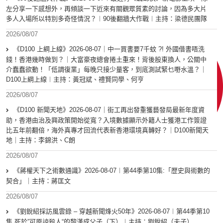
左分享一下感想外，再傾談一下近來有關觀眾質素的討論，因為多大片
多人入場所以特別多奇怪情況？︱90後翻牆大作戰︱主持：梁德民團隊
2026/08/07
《D100 上綱上線》2026-08-07｜中一買書要7千蚊 ?! 外國借書唔洗
錢！香港幾時做到？｜大富豪夜總會捲土重來！背後股東換人，公關中
介蠢蠢欲動！「低調復業」每晚只接少量客，到底測試緊乜嘢水溫？｜
D100上綱上線︱主持：黃冠斌、禮賢同學、何亨
2026/08/07
《D100 新聞天地》2026-08-07｜街工再出發重獲藝發局最新年度資
助，香港由治及興政策開始從寬？入境數據顯示外籍人士獲港工作簽證
比五年前翻倍，海外真專才回流代表新香港環境真轉好？｜D100新聞天
地｜主持：李錦洪、C朗
2026/08/07
《蔣權天下之術數通識》2026-08-07︱第44季第10集:「歴史與術數的
契合」｜主持：蔣匡文
2026/08/07
《劉銳紹採訪風雲錄 – 穿越新聞烽火50年》2026-08-07︱第44季第10
集 死於”可原諒殺人“的黎漢成父子（下）︱主持：劉銳紹（夫子）