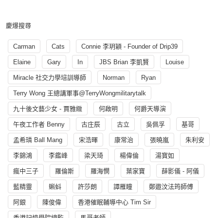
慶爆搜尋
Carman
Cats
Connie 李玥穎 - Founder of Drip39
Elaine
Gary
In
JBS Brian 李凱賢
Louise
Miracle 社交力學培訓導師
Norman
Ryan
Terry Wong 王總講軍事@TerryWongmilitarytalk
九十後文藝少女 - 賈雅緻
何啟明
何爵天導演
午夜工作者 Benny
古庄辰
古立
吳佩孚
基哥
孟希璘 Ball Mang
宋浩暉
康常治
張曉嵐
朱利安
李錦鴻
李鑑峰
梁天琦
楊偉倫
湯寳如
瘋中三子
羅倫斯
羅海憫
葉家寶
薛影儀 - 阿儀
藍精靈
蝌蚪
許莎朗
譚雁瞳
鄭遨汶法筠師傅
阿銀
陳俊偉
香港催眠輔導中心 Tim Sir
香港記憶學院總監
馬哥老師