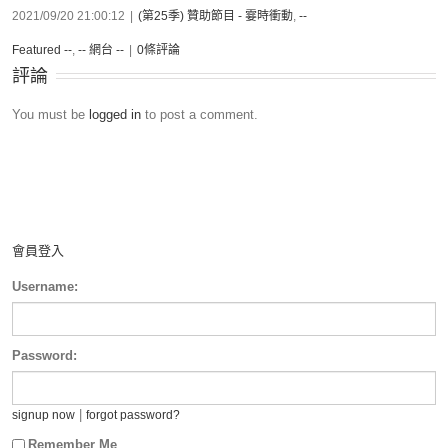
2021/09/20 21:00:12
|
(第25季) 贊助節目 - 霎時衝動
,
--
Featured --
,
-- 網台 --
|
0條評論
評論
You must be
logged in
to post a comment.
會員登入
Username:
Password:
|
signup now
forgot password?
Remember Me