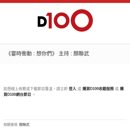
《霎時衝動 : 想你們》 主持 : 顏聯武
如想線上收聽或下載節目重溫，請立即
登入
或
購買D100收聽服務
或
購
買D100網台節目
。
相關搜尋:
顏聯武