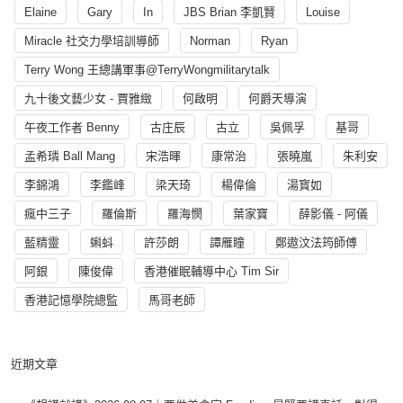
Elaine
Gary
In
JBS Brian 李凱賢
Louise
Miracle 社交力學培訓導師
Norman
Ryan
Terry Wong 王總講軍事@TerryWongmilitarytalk
九十後文藝少女 - 賈雅緻
何啟明
何爵天導演
午夜工作者 Benny
古庄辰
古立
吳佩孚
基哥
孟希璘 Ball Mang
宋浩暉
康常治
張曉嵐
朱利安
李錦鴻
李鑑峰
梁天琦
楊偉倫
湯寳如
瘋中三子
羅倫斯
羅海憫
葉家寶
薛影儀 - 阿儀
藍精靈
蝌蚪
許莎朗
譚雁瞳
鄭遨汶法筠師傅
阿銀
陳俊偉
香港催眠輔導中心 Tim Sir
香港記憶學院總監
馬哥老師
近期文章