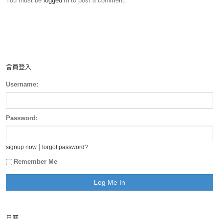
You must be
logged in
to post a comment.
會員登入
Username:
Password:
|
signup now
forgot password?
Remember Me
日曆