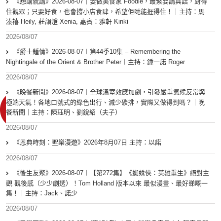
《想講就講》2026-08-07｜要做美食家 Foodie，最緊要講真話，對得
住觀眾；只要好食，也會撐小店食肆，希望佢哋能捱得住！｜主持：馬
溱禧 Heily, 莊韻澄 Xenia, 嘉賓：雅軒 Kinki
2026/08/07
《爵士鍾情》2026-08-07︱第44季10集 – Remembering the
Nightingale of the Orient & Brother Peter︱主持：鍾一諾 Roger
2026/08/07
《晚餐新聞》2026-08-07｜全球溫室效應加劇，引發嚴重氣候反常與
極端天氣！各地口號式的綠色出行、減少碳排，實際又做得到嗎？｜晚
餐新聞｜主持：陳珏明、劉銳紹（夫子）
2026/08/07
《恩典時刻：聖樂漫遊》2026年8月07日 主持：以諾
2026/08/07
《後生友聚》2026-08-07︱【第272集】《蜘蛛俠：英雄重生》絕對主
觀 觀後感（少少劇透）！Tom Holland 版本以來 最似漫畫、最好睇嘅一
集！｜主持：Jack、諾少
2026/08/07