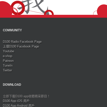
COMMUNITY
D100 Radio Facebook Page
上環D100 Facebook Page
Youtube
e-shop
Patreon
TuneIn
Twitter
DOWNLOAD
立即下載D100 app收聽精采節目！
D100 App iOS 用戶
D100 App Android 用戶