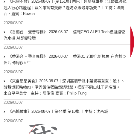
《巴膠不敗》2026-08-07︱(第151集) 由巴士迷變身車長！年輕車長親
述入行心路歷程｜報名考試有幾難？邊啲路線最考功夫？︱主持：法蘭
西，嘉賓︰Bowan
2026/08/07
《香港台 – 聲音專欄》 2026-08-07｜ 信報CEO AI EJ Tech模擬經營
汽水機 AI即變狡猾
2026/08/07
《香港台 – 聲音專欄》 2026-08-07｜ 香港01 老齡化新視角 在高齡亞
洲活出精彩人生
2026/08/07
《來自星星美食》2026-08-07︱深圳高端新派中菜驚喜重重！脆卜卜
酸甜燈影咕嚕肉，堂弄黃油蟹黯然銷魂飯，搭配不同口味干邑名釀。︱
來自星星美食︱主持：陳俊偉 嘉賓：Philip Fung
2026/08/07
《西城故事》2026-08-07︱第44季 第10集 ︱主持：沈西城
2026/08/07