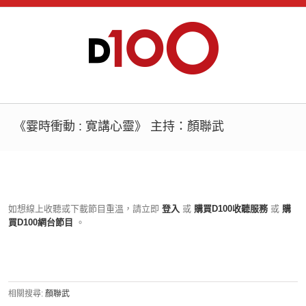
《霎時衝動 : 寛講心靈》 主持：顏聯武
如想線上收聽或下載節目重溫，請立即
登入
或
購買D100收聽服務
或
購
買D100網台節目
。
相關搜尋:
顏聯武