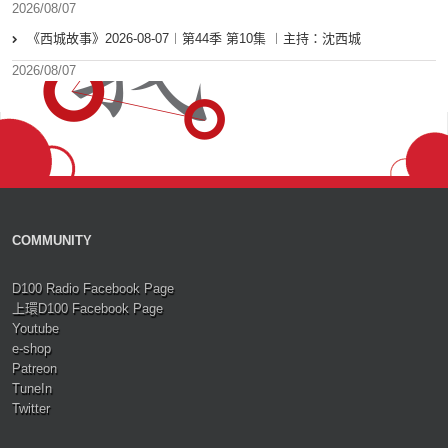
2026/08/07
《西城故事》2026-08-07︱第44季 第10集 ︱主持：沈西城
2026/08/07
COMMUNITY
D100 Radio Facebook Page
上環D100 Facebook Page
Youtube
e-shop
Patreon
TuneIn
Twitter