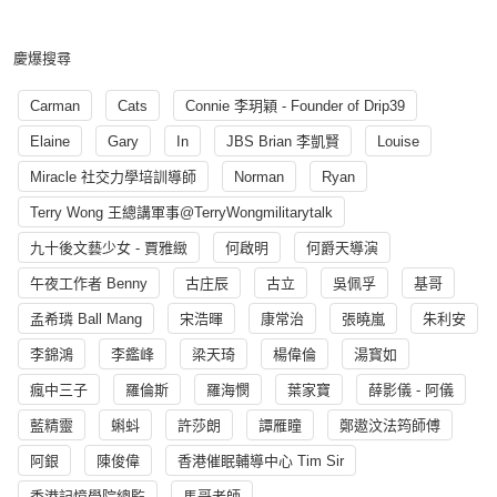
慶爆搜尋
Carman
Cats
Connie 李玥穎 - Founder of Drip39
Elaine
Gary
In
JBS Brian 李凱賢
Louise
Miracle 社交力學培訓導師
Norman
Ryan
Terry Wong 王總講軍事@TerryWongmilitarytalk
九十後文藝少女 - 賈雅緻
何啟明
何爵天導演
午夜工作者 Benny
古庄辰
古立
吳佩孚
基哥
孟希璘 Ball Mang
宋浩暉
康常治
張曉嵐
朱利安
李錦鴻
李鑑峰
梁天琦
楊偉倫
湯寳如
瘋中三子
羅倫斯
羅海憫
葉家寶
薛影儀 - 阿儀
藍精靈
蝌蚪
許莎朗
譚雁瞳
鄭遨汶法筠師傅
阿銀
陳俊偉
香港催眠輔導中心 Tim Sir
香港記憶學院總監
馬哥老師