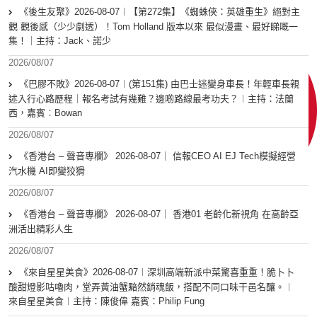
《後生友聚》2026-08-07︱【第272集】《蜘蛛俠：英雄重生》絕對主
觀 觀後感（少少劇透）！Tom Holland 版本以來 最似漫畫、最好睇嘅一
集！｜主持：Jack、諾少
2026/08/07
《巴膠不敗》2026-08-07︱(第151集) 由巴士迷變身車長！年輕車長親
述入行心路歷程｜報名考試有幾難？邊啲路線最考功夫？︱主持：法蘭
西，嘉賓︰Bowan
2026/08/07
《香港台 – 聲音專欄》 2026-08-07｜ 信報CEO AI EJ Tech模擬經營
汽水機 AI即變狡猾
2026/08/07
《香港台 – 聲音專欄》 2026-08-07｜ 香港01 老齡化新視角 在高齡亞
洲活出精彩人生
2026/08/07
《來自星星美食》2026-08-07︱深圳高端新派中菜驚喜重重！脆卜卜
酸甜燈影咕嚕肉，堂弄黃油蟹黯然銷魂飯，搭配不同口味干邑名釀。︱
來自星星美食︱主持：陳俊偉 嘉賓：Philip Fung