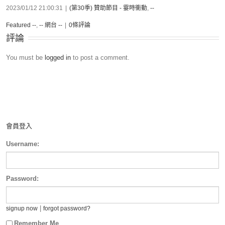
2023/01/12 21:00:31
|
(第30季) 贊助節目 - 霎時衝動
,
--
Featured --
,
-- 網台 --
|
0條評論
評論
You must be
logged in
to post a comment.
會員登入
Username:
Password:
|
signup now
forgot password?
Remember Me