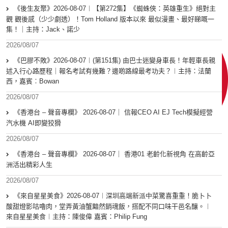
《後生友聚》2026-08-07︱【第272集】《蜘蛛俠：英雄重生》絕對主
觀 觀後感（少少劇透）！Tom Holland 版本以來 最似漫畫、最好睇嘅一
集！｜主持：Jack、諾少
2026/08/07
《巴膠不敗》2026-08-07︱(第151集) 由巴士迷變身車長！年輕車長親
述入行心路歷程｜報名考試有幾難？邊啲路線最考功夫？︱主持：法蘭
西，嘉賓︰Bowan
2026/08/07
《香港台 – 聲音專欄》 2026-08-07｜ 信報CEO AI EJ Tech模擬經營
汽水機 AI即變狡猾
2026/08/07
《香港台 – 聲音專欄》 2026-08-07｜ 香港01 老齡化新視角 在高齡亞
洲活出精彩人生
2026/08/07
《來自星星美食》2026-08-07︱深圳高端新派中菜驚喜重重！脆卜卜
酸甜燈影咕嚕肉，堂弄黃油蟹黯然銷魂飯，搭配不同口味干邑名釀。︱
來自星星美食︱主持：陳俊偉 嘉賓：Philip Fung