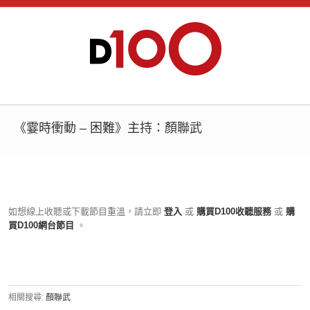
《霎時衝動 – 困難》主持：顏聯武
如想線上收聽或下載節目重溫，請立即
登入
或
購買D100收聽服務
或
購
買D100網台節目
。
相關搜尋:
顏聯武