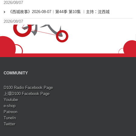
2026/08/07
《西城故事》2026-08-07︱第44季 第10集 ︱主持：沈西城
2026/08/07
COMMUNITY
D100 Radio Facebook Page
上環D100 Facebook Page
Youtube
e-shop
Patreon
TuneIn
Twitter