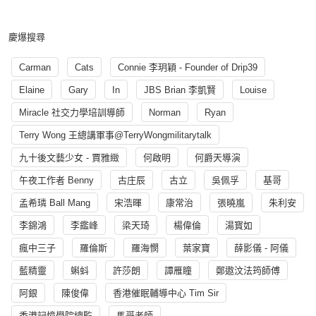
慶爆搜尋
Carman
Cats
Connie 李玥穎 - Founder of Drip39
Elaine
Gary
In
JBS Brian 李凱賢
Louise
Miracle 社交力學培訓導師
Norman
Ryan
Terry Wong 王總講軍事@TerryWongmilitarytalk
九十後文藝少女 - 賈雅緻
何啟明
何爵天導演
午夜工作者 Benny
古庄辰
古立
吳佩孚
基哥
孟希璘 Ball Mang
宋浩暉
康常治
張曉嵐
朱利安
李錦鴻
李鑑峰
梁天琦
楊偉倫
湯寳如
瘋中三子
羅倫斯
羅海憫
葉家寶
薛影儀 - 阿儀
藍精靈
蝌蚪
許莎朗
譚雁瞳
鄭遨汶法筠師傅
阿銀
陳俊偉
香港催眠輔導中心 Tim Sir
香港記憶學院總監
馬哥老師