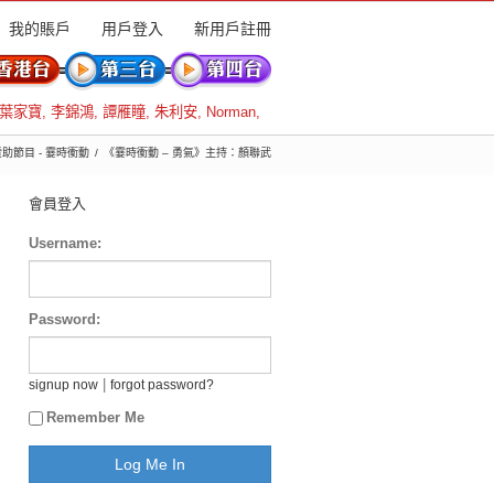
我的賬戶
用戶登入
新用戶註冊
葉家寶
,
李錦鴻
,
譚雁瞳
,
朱利安
,
Norman
,
 贊助節目 - 霎時衝動
《霎時衝動 – 勇氣》主持：顏聯武
會員登入
Username:
Password:
|
signup now
forgot password?
Remember Me