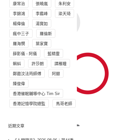
康常治
張曉嵐
朱利安
李錦鴻
李鑑峰
梁天琦
楊偉倫
湯寳如
瘋中三子
羅倫斯
羅海憫
葉家寶
薛影儀 - 阿儀
藍精靈
蝌蚪
許莎朗
譚雁瞳
鄭遨汶法筠師傅
阿銀
陳俊偉
香港催眠輔導中心 Tim Sir
香港記憶學院總監
馬哥老師
近期文章