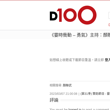
《霎時衝動 – 勇氣》主持：顏
如想線上收聽或下載節目重溫，請立即
登
相關搜尋:
顏聯武
2023/03/07 21:00:08
|
(第31季) 贊助節目 -
評論
You must be
logged in
to post a comment.