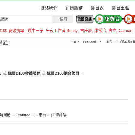
聯絡我們
訂購服務
節目表
節目重溫
D100 慶爆搜尋 :
瘋中三子
,
午夜工作者 Benny
,
古庄辰
,
康常治
,
古立
,
Carman
,
羅倫斯
聯武
主頁
-- Featured --
-- 網台 --
(第31季)
入
或
購買D100收聽服務
或
購買D100網台節目
。
 霎時衝動
,
-- Featured --
,
-- 網台 --
|
0條評論