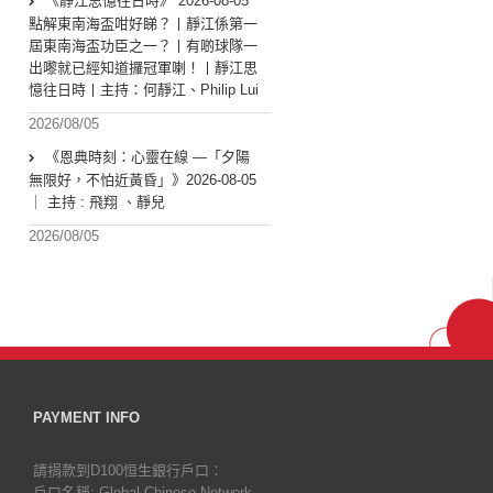
《靜江思憶往日時》 2026-08-05
點解東南海盃咁好睇？丨靜江係第一
屆東南海盃功臣之一？丨有啲球隊一
出嚟就已經知道攞冠軍喇！丨靜江思
憶往日時丨主持：何靜江、Philip Lui
2026/08/05
《恩典時刻：心靈在線 —「夕陽
無限好，不怕近黃昏」》2026-08-05
｜ 主持 : 飛翔 、靜兒
2026/08/05
PAYMENT INFO
請捐款到D100恒生銀行戶口：
戶口名稱: Global Chinese Network