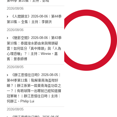
第44季 第10集︱主持：彭晴
2026/08/06
《人間錦言》2026-08-06︱第44季
第10集 – 全集︱主持：李錦洪
2026/08/06
《魅影空間》2026-08-06︱第43季
第10集：泰國潑水節由來與降頭疑
雲！如何區分「真中降頭」與「人為
心理恐嚇」？︱主持：Winnie，嘉
賓：景泰師傅
2026/08/05
《靜江思憶往日時》2026-08-05｜
第44季第11集｜點解東南海盃咁好
睇？丨靜江係第一屆東南海盃功臣之
一？丨有啲球隊一出嚟就已經知道攞
冠軍喇！丨靜江思憶往日時丨主持：
何靜江、Philip Lui
2026/08/05