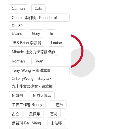
Carman
Cats
Connie 李玥穎 - Founder of
Drip39
Elaine
Gary
In
JBS Brian 李凱賢
Louise
Miracle 社交力學培訓導師
Norman
Ryan
Terry Wong 王總講軍事
@TerryWongmilitarytalk
九十後文藝少女 - 賈雅緻
何啟明
何爵天導演
午夜工作者 Benny
古庄辰
古立
吳佩孚
基哥
孟希璘 Ball Mang
宋浩暉