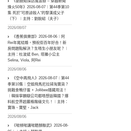
《劉銳紹採訪風雲錄 – 穿越新聞
烽火50年》2026-08-07︱第44季第10
集 死於”可原諒殺人“的黎漢成父子
（下）︱主持：劉銳紹（夫子）
2026/08/07
《香蕉俱樂部》2026-08-06︱阿
Rei年尾結婚，預祝佢百年好合！新
房問題點解決？生唔生小朋友呢？︱
主持：杜浚斌 Ben, 塔羅小公主
Selina, Viola, 阿Rei
2026/08/06
《空中再飛人》2026-08-07︱第44
季第10集｜空姐飛馬尼拉掃淘寶貨？
挑戰食鴨仔蛋 + Jollibee隱藏用法！
︱韓妹寧願瞓公司都唔想返韓國？爆
料航空界超嚴格階級文化！︱主持：
寶珠、寶堅、Jack
2026/08/06
《啱傾啱講啱聽顏聯武》2026-08-