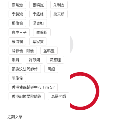
康常治
張曉嵐
朱利安
李錦鴻
李鑑峰
梁天琦
楊偉倫
湯寳如
瘋中三子
羅倫斯
羅海憫
葉家寶
薛影儀 - 阿儀
藍精靈
蝌蚪
許莎朗
譚雁瞳
鄭遨汶法筠師傅
阿銀
陳俊偉
香港催眠輔導中心 Tim Sir
香港記憶學院總監
馬哥老師
近期文章