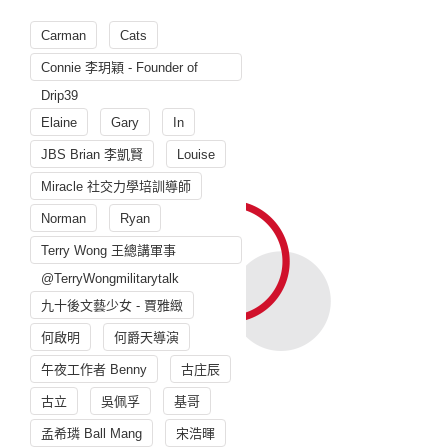
Carman
Cats
Connie 李玥穎 - Founder of
Drip39
Elaine
Gary
In
JBS Brian 李凱賢
Louise
Miracle 社交力學培訓導師
Norman
Ryan
Terry Wong 王總講軍事
@TerryWongmilitarytalk
九十後文藝少女 - 賈雅緻
何啟明
何爵天導演
午夜工作者 Benny
古庄辰
古立
吳佩孚
基哥
孟希璘 Ball Mang
宋浩暉