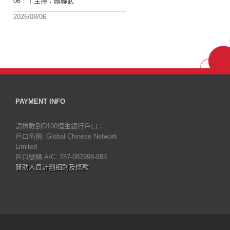
06︱︱主持：顏聯武
2026/08/06
PAYMENT INFO
請捐款到D100恒生銀行戶口：
戶口名稱: Global Chinese Network
Limited
戶口號碼 A/C: 787-087998-883
贊助人員計劃細則及條款