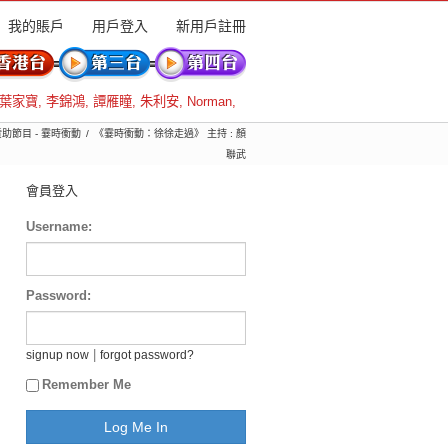
我的賬戶
用戶登入
新用戶註冊
葉家寶
,
李錦鴻
,
譚雁瞳
,
朱利安
,
Norman
,
 贊助節目 - 霎時衝動
《霎時衝動：徐徐走過》 主持 : 顏
聯武
會員登入
Username:
Password:
|
signup now
forgot password?
Remember Me