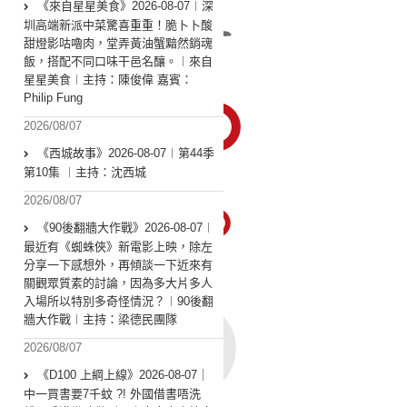
《來自星星美食》2026-08-07︱深
圳高端新派中菜驚喜重重！脆卜卜酸
甜燈影咕嚕肉，堂弄黃油蟹黯然銷魂
飯，搭配不同口味干邑名釀。︱來自
星星美食︱主持：陳俊偉 嘉賓：
Philip Fung
2026/08/07
《西城故事》2026-08-07︱第44季
第10集 ︱主持：沈西城
2026/08/07
《90後翻牆大作戰》2026-08-07︱
最近有《蜘蛛俠》新電影上映，除左
分享一下感想外，再傾談一下近來有
關觀眾質素的討論，因為多大片多人
入場所以特別多奇怪情況？︱90後翻
牆大作戰︱主持：梁德民團隊
2026/08/07
《D100 上綱上線》2026-08-07｜
中一買書要7千蚊 ?! 外國借書唔洗