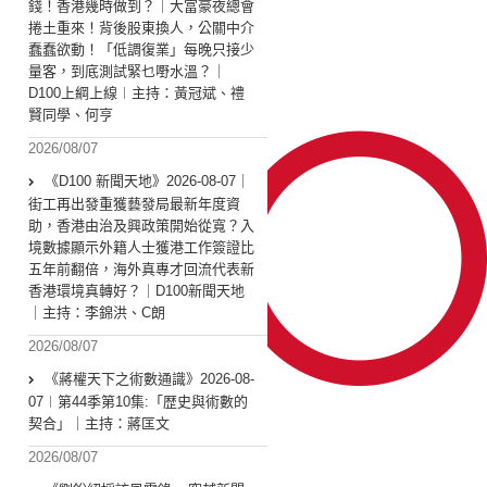
錢！香港幾時做到？｜大富豪夜總會
捲土重來！背後股東換人，公關中介
蠢蠢欲動！「低調復業」每晚只接少
量客，到底測試緊乜嘢水溫？｜
D100上綱上線︱主持：黃冠斌、禮
賢同學、何亨
2026/08/07
《D100 新聞天地》2026-08-07｜
街工再出發重獲藝發局最新年度資
助，香港由治及興政策開始從寬？入
境數據顯示外籍人士獲港工作簽證比
五年前翻倍，海外真專才回流代表新
香港環境真轉好？｜D100新聞天地
｜主持：李錦洪、C朗
2026/08/07
《蔣權天下之術數通識》2026-08-
07︱第44季第10集:「歴史與術數的
契合」｜主持：蔣匡文
2026/08/07