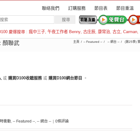
聯絡我們
訂購服務
節目表
節目重溫
D100 慶爆搜尋 :
瘋中三子
,
午夜工作者 Benny
,
古庄辰
,
康常治
,
古立
,
Carman
,
羅倫斯
: 顏聯武
主頁
-- Featured --
-- 網台 --
(第25季)
入
或
購買D100收聽服務
或
購買D100網台節目
。
 霎時衝動
,
-- Featured --
,
-- 網台 --
|
0條評論