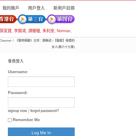
我的賬戶
用戶登入
新用戶註冊
葉家寶
,
李錦鴻
,
譚雁瞳
,
朱利安
,
Norman
,
Channel
《霎時衝動》主持：顏聯武 /【胭痕】吸煙的
女人(第六十九集)
會員登入
Username:
Password:
|
signup now
forgot password?
Remember Me