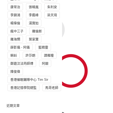
康常治
張曉嵐
朱利安
李錦鴻
李鑑峰
梁天琦
楊偉倫
湯寳如
瘋中三子
羅倫斯
羅海憫
葉家寶
薛影儀 - 阿儀
藍精靈
蝌蚪
許莎朗
譚雁瞳
鄭遨汶法筠師傅
阿銀
陳俊偉
香港催眠輔導中心 Tim Sir
香港記憶學院總監
馬哥老師
近期文章