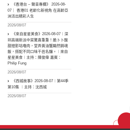
《香港台 – 聲音專欄》 2026-08-
07｜ 香港01 老齡化新視角 在高齡亞
洲活出精彩人生
2026/08/07
《來自星星美食》2026-08-07︱深
圳高端新派中菜驚喜重重！脆卜卜酸
甜燈影咕嚕肉，堂弄黃油蟹黯然銷魂
飯，搭配不同口味干邑名釀。︱來自
星星美食︱主持：陳俊偉 嘉賓：
Philip Fung
2026/08/07
《西城故事》2026-08-07︱第44季
第10集 ︱主持：沈西城
2026/08/07