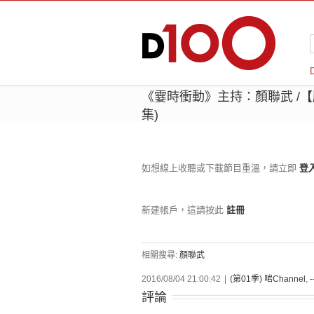
《霎時衝動》主持：顏聯武 /
集)
如想線上收聽或下載節目重溫，請立即
登
新建帳戶，這請按此
註冊
相關搜尋:
顏聯武
2016/08/04 21:00:42
|
(第01季) 啱Channel
,
-
評論