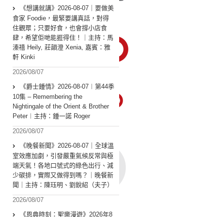
《想講就講》2026-08-07｜要做美
食家 Foodie，最緊要講真話，對得
住觀眾；只要好食，也會撐小店食
肆，希望佢哋能捱得住！｜主持：馬
溱禧 Heily, 莊韻澄 Xenia, 嘉賓：雅
軒 Kinki
2026/08/07
《爵士鍾情》2026-08-07︱第44季
10集 – Remembering the
Nightingale of the Orient & Brother
Peter︱主持：鍾一諾 Roger
2026/08/07
《晚餐新聞》2026-08-07｜全球溫
室效應加劇，引發嚴重氣候反常與極
端天氣！各地口號式的綠色出行、減
少碳排，實際又做得到嗎？｜晚餐新
聞｜主持：陳珏明、劉銳紹（夫子）
2026/08/07
《恩典時刻：聖樂漫遊》2026年8