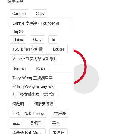
慶爆搜尋
Carman
Cats
Connie 李玥穎 - Founder of
Drip39
Elaine
Gary
In
JBS Brian 李凱賢
Louise
Miracle 社交力學培訓導師
Norman
Ryan
Terry Wong 王總講軍事
@TerryWongmilitarytalk
九十後文藝少女 - 賈雅緻
何啟明
何爵天導演
午夜工作者 Benny
古庄辰
古立
吳佩孚
基哥
孟希璘 Ball Mang
宋浩暉