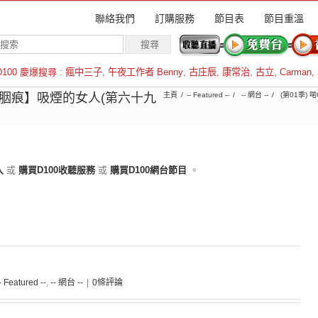
聯絡我們
訂購服務
節目表
節目重溫
D100 慶爆搜尋 :
瘋中三子
,
午夜工作者 Benny
,
古庄辰
,
康常治
,
古立
,
Carman
,
羅倫斯
【胭痕】吸煙的女人(第六十九
主頁
-- Featured --
-- 網台 --
(第01季) 啱
入
或
購買D100收聽服務
或
購買D100網台節目
。
- Featured --
,
-- 網台 --
|
0條評論