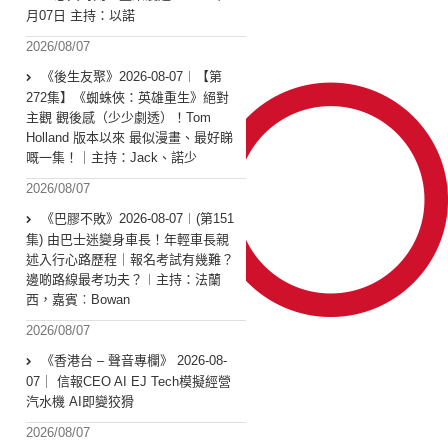
月07日 主持：以諾
2026/08/07
《後生友聚》2026-08-07︱【第
272集】《蜘蛛俠：英雄重生》絕對
主觀 觀後感（少少劇透）！Tom
Holland 版本以來 最似漫畫、最好睇
嘅一集！｜主持：Jack、諾少
2026/08/07
《巴膠不敗》2026-08-07︱(第151
集) 由巴士迷變身車長！年輕車長親
述入行心路歷程｜報名考試有幾難？
邊啲路線最考功夫？︱主持：法蘭
西，嘉賓︰Bowan
2026/08/07
《香港台 – 聲音專欄》 2026-08-
07｜ 信報CEO AI EJ Tech模擬經營
汽水機 AI即變狡猾
2026/08/07