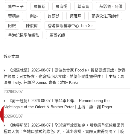
瘋中三子
羅倫斯
羅海憫
葉家寶
薛影儀 - 阿儀
藍精靈
蝌蚪
許莎朗
譚雁瞳
鄭遨汶法筠師傅
阿銀
陳俊偉
香港催眠輔導中心 Tim Sir
香港記憶學院總監
馬哥老師
近期文章
《想講就講》2026-08-07｜要做美食家 Foodie，最緊要講真話，對得
住觀眾；只要好食，也會撐小店食肆，希望佢哋能捱得住！｜主持：馬
溱禧 Heily, 莊韻澄 Xenia, 嘉賓：雅軒 Kinki
2026/08/07
《爵士鍾情》2026-08-07︱第44季10集 – Remembering the
Nightingale of the Orient & Brother Peter︱主持：鍾一諾 Roger
2026/08/07
《晚餐新聞》2026-08-07｜全球溫室效應加劇，引發嚴重氣候反常與
極端天氣！各地口號式的綠色出行、減少碳排，實際又做得到嗎？｜晚