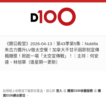
《關公殿堂》2026-04-13︱第43季第5集：Nutella
朱古力醬升LV做太空餐！加拿大不甘示弱即刻宣傳
楓糖漿！掀起一場「太空宣傳戰」！｜主持：何安
達、林旭華（逢星期一更新）
如想線上收聽或下載節目重溫，請立即
登入
或
購買D100收聽服務
或
購
買D100網台節目
。