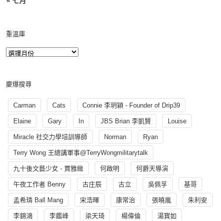
« 七月
重溫庫
慶爆搜尋
Carman
Cats
Connie 李玥穎 - Founder of Drip39
Elaine
Gary
In
JBS Brian 李凱賢
Louise
Miracle 社交力學培訓導師
Norman
Ryan
Terry Wong 王總講軍事@TerryWongmilitarytalk
九十後文藝少女 - 賈雅緻
何啟明
何爵天導演
午夜工作者 Benny
古庄辰
古立
吳佩孚
基哥
孟希璘 Ball Mang
宋浩暉
康常治
張曉嵐
朱利安
李錦鴻
李鑑峰
梁天琦
楊偉倫
湯寳如