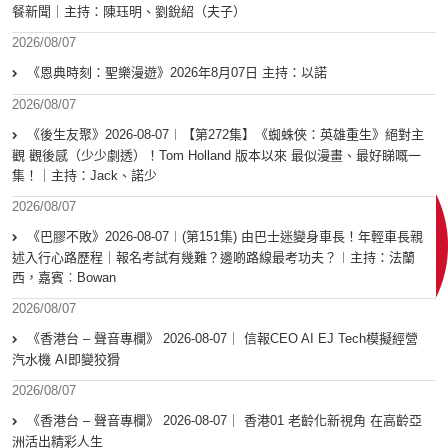
餐新聞｜主持：陳珏明、劉銳紹（夫子）
2026/08/07
《恩典時刻：聖樂漫遊》2026年8月07日 主持：以諾
2026/08/07
《後生友聚》2026-08-07︱【第272集】《蜘蛛俠：英雄重生》絕對主
觀 觀後感（少少劇透）！Tom Holland 版本以來 最似漫畫、最好睇嘅一
集！｜主持：Jack、諾少
2026/08/07
《巴膠不敗》2026-08-07︱(第151集) 由巴士迷變身車長！年輕車長親
述入行心路歷程｜報名考試有幾難？邊啲路線最考功夫？︱主持：法蘭
西，嘉賓︰Bowan
2026/08/07
《香港台 – 聲音專欄》 2026-08-07｜ 信報CEO AI EJ Tech模擬經營
汽水機 AI即變狡猾
2026/08/07
《香港台 – 聲音專欄》 2026-08-07｜ 香港01 老齡化新視角 在高齡亞
洲活出精彩人生