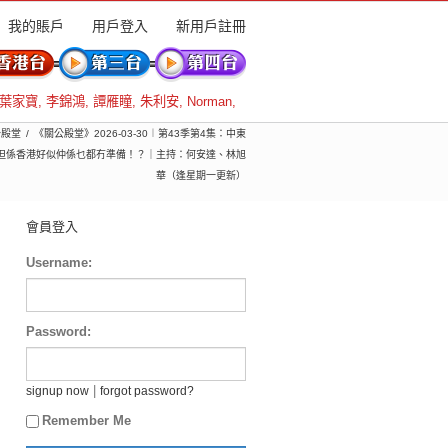
我的賬戶
用戶登入
新用戶註冊
葉家寶
,
李錦鴻
,
譚雁瞳
,
朱利安
,
Norman
,
公殿堂
《關公殿堂》2026-03-30︱第43季第4集：中東
但係香港好似仲係乜都冇準備！？｜主持：何安達、林旭
華（逢星期一更新）
會員登入
Username:
Password:
|
signup now
forgot password?
Remember Me