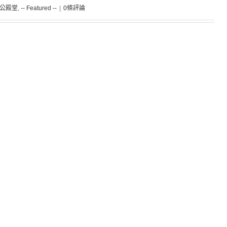
 關公殿堂
,
-- Featured --
|
0條評論