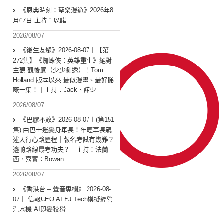
《恩典時刻：聖樂漫遊》2026年8
月07日 主持：以諾
2026/08/07
《後生友聚》2026-08-07︱【第
272集】《蜘蛛俠：英雄重生》絕對
主觀 觀後感（少少劇透）！Tom
Holland 版本以來 最似漫畫、最好睇
嘅一集！｜主持：Jack、諾少
2026/08/07
《巴膠不敗》2026-08-07︱(第151
集) 由巴士迷變身車長！年輕車長親
述入行心路歷程｜報名考試有幾難？
邊啲路線最考功夫？︱主持：法蘭
西，嘉賓︰Bowan
2026/08/07
《香港台 – 聲音專欄》 2026-08-
07｜ 信報CEO AI EJ Tech模擬經營
汽水機 AI即變狡猾