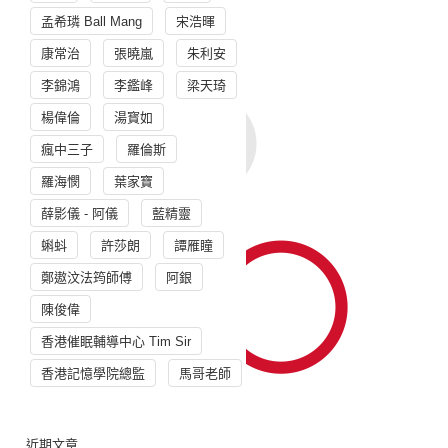
孟希璘 Ball Mang
宋浩暉
康常治
張曉嵐
朱利安
李錦鴻
李鑑峰
梁天琦
楊偉倫
湯寳如
瘋中三子
羅倫斯
羅海憫
葉家寶
薛影儀 - 阿儀
藍精靈
蝌蚪
許莎朗
譚雁瞳
鄭遨汶法筠師傅
阿銀
陳俊偉
香港催眠輔導中心 Tim Sir
香港記憶學院總監
馬哥老師
近期文章