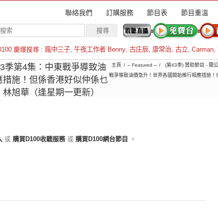
聯絡我們
訂購服務
節目表
節目重溫
D100 慶爆搜尋 :
瘋中三子
,
午夜工作者 Benny
,
古庄辰
,
康常治
,
古立
,
Carman
,
羅倫斯
︱第43季第4集：中東戰爭導致油
主頁
-- Featured --
(第43季) 贊助節目 - 關
戰爭導致油價急升！世界各國開始推行相應措施！
應措施！但係香港好似仲係乜
、林旭華（逢星期一更新）
入
或
購買D100收聽服務
或
購買D100網台節目
。