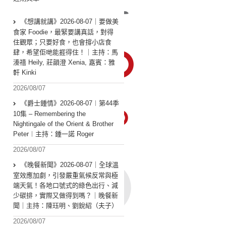
《想講就講》2026-08-07｜要做美
食家 Foodie，最緊要講真話，對得
住觀眾；只要好食，也會撐小店食
肆，希望佢哋能捱得住！｜主持：馬
溱禧 Heily, 莊韻澄 Xenia, 嘉賓：雅
軒 Kinki
2026/08/07
《爵士鍾情》2026-08-07︱第44季
10集 – Remembering the
Nightingale of the Orient & Brother
Peter︱主持：鍾一諾 Roger
2026/08/07
《晚餐新聞》2026-08-07｜全球溫
室效應加劇，引發嚴重氣候反常與極
端天氣！各地口號式的綠色出行、減
少碳排，實際又做得到嗎？｜晚餐新
聞｜主持：陳珏明、劉銳紹（夫子）
2026/08/07