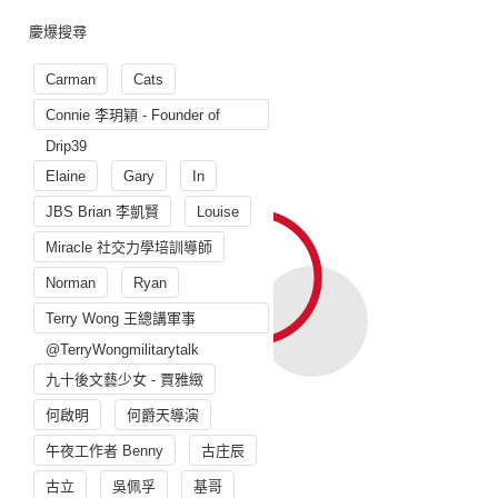
慶爆搜尋
Carman
Cats
Connie 李玥穎 - Founder of
Drip39
Elaine
Gary
In
JBS Brian 李凱賢
Louise
Miracle 社交力學培訓導師
Norman
Ryan
Terry Wong 王總講軍事
@TerryWongmilitarytalk
九十後文藝少女 - 賈雅緻
何啟明
何爵天導演
午夜工作者 Benny
古庄辰
古立
吳佩孚
基哥