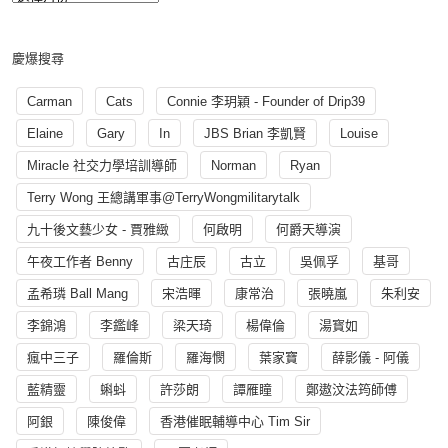
慶爆搜尋
Carman
Cats
Connie 李玥穎 - Founder of Drip39
Elaine
Gary
In
JBS Brian 李凱賢
Louise
Miracle 社交力學培訓導師
Norman
Ryan
Terry Wong 王總講軍事@TerryWongmilitarytalk
九十後文藝少女 - 賈雅緻
何啟明
何爵天導演
午夜工作者 Benny
古庄辰
古立
吳佩孚
基哥
孟希璘 Ball Mang
宋浩暉
康常治
張曉嵐
朱利安
李錦鴻
李鑑峰
梁天琦
楊偉倫
湯寳如
瘋中三子
羅倫斯
羅海憫
葉家寶
薛影儀 - 阿儀
藍精靈
蝌蚪
許莎朗
譚雁瞳
鄭遨汶法筠師傅
阿銀
陳俊偉
香港催眠輔導中心 Tim Sir