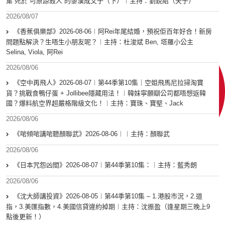
集 死於”可原諒殺人“的黎漢成父子（下）︱主持：劉銳紹（夫子）
2026/08/07
《香蕉俱樂部》2026-08-06︱阿Rei年尾結婚，預祝佢百年好合！新房
問題點解決？生唔生小朋友呢？︱主持：杜浚斌 Ben, 塔羅小公主
Selina, Viola, 阿Rei
2026/08/06
《空中再飛人》2026-08-07︱第44季第10集｜空姐飛馬尼拉掃淘寶
貨？挑戰食鴨仔蛋 + Jollibee隱藏用法！︱韓妹寧願瞓公司都唔想返韓
國？爆料航空界超嚴格階級文化！︱主持：寶珠、寶堅、Jack
2026/08/06
《啱傾啱講啱聽顏聯武》2026-08-06︱︱主持：顏聯武
2026/08/06
《日本咒怨凶間》2026-08-07︱第44季第10集：︱主持：藍秀朗
2026/08/06
《沈大師講投資》2026-08-05︱第44季第10集 – 1.港股市況，2.道
指，3.美匯指數，4.美國信貸違約掉期︱主持：沈振盈（逢星期三晚上9
點後更新！）