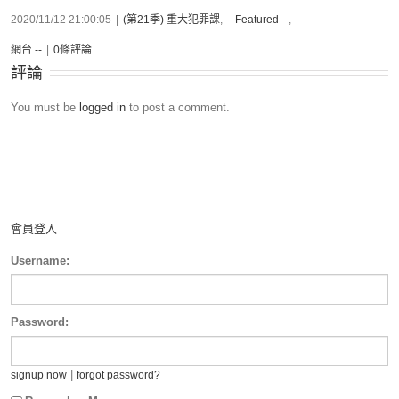
2020/11/12 21:00:05
|
(第21季) 重大犯罪課
,
-- Featured --
,
--
網台 --
|
0條評論
評論
You must be
logged in
to post a comment.
會員登入
Username:
Password:
|
signup now
forgot password?