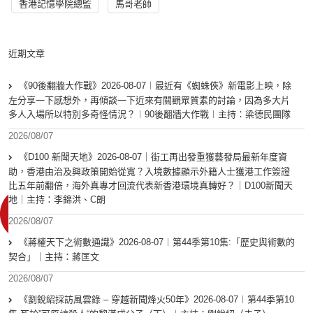
香港記憶學院總監
馬哥老師
近期文章
《90後翻牆大作戰》2026-08-07︱最近有《蜘蛛俠》新電影上映，除
左分享一下感想外，再傾談一下近來有關觀眾質素的討論，因為多大片
多人入場所以特別多奇怪情況？︱90後翻牆大作戰︱主持：梁德民團隊
2026/08/07
《D100 新聞天地》2026-08-07｜街工再出發重獲藝發局最新年度資
助，香港由治及興政策開始從寬？入境數據顯示外籍人士獲港工作簽證
比五年前翻倍，海外真專才回流代表新香港環境真轉好？｜D100新聞天
地｜主持：李錦洪、C朗
2026/08/07
《蔣權天下之術數通識》2026-08-07︱第44季第10集:「歴史與術數的
契合」｜主持：蔣匡文
2026/08/07
《劉銳紹採訪風雲錄 – 穿越新聞烽火50年》2026-08-07︱第44季第10