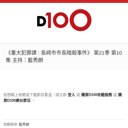
《重大犯罪課 : 長崎市市長暗殺事件》 第21季 第10
集 主持：藍秀朗
如想線上收聽或下載節目重溫，請立即
登入
或
購買D100收聽服務
或
購
買D100網台節目
。
相關搜尋:
藍秀朗