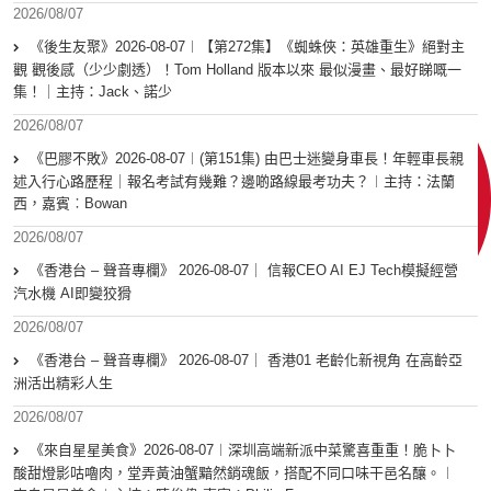
2026/08/07
《後生友聚》2026-08-07︱【第272集】《蜘蛛俠：英雄重生》絕對主
觀 觀後感（少少劇透）！Tom Holland 版本以來 最似漫畫、最好睇嘅一
集！｜主持：Jack、諾少
2026/08/07
《巴膠不敗》2026-08-07︱(第151集) 由巴士迷變身車長！年輕車長親
述入行心路歷程｜報名考試有幾難？邊啲路線最考功夫？︱主持：法蘭
西，嘉賓︰Bowan
2026/08/07
《香港台 – 聲音專欄》 2026-08-07｜ 信報CEO AI EJ Tech模擬經營
汽水機 AI即變狡猾
2026/08/07
《香港台 – 聲音專欄》 2026-08-07｜ 香港01 老齡化新視角 在高齡亞
洲活出精彩人生
2026/08/07
《來自星星美食》2026-08-07︱深圳高端新派中菜驚喜重重！脆卜卜
酸甜燈影咕嚕肉，堂弄黃油蟹黯然銷魂飯，搭配不同口味干邑名釀。︱