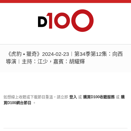
《虎豹 • 獵奇》2024-02-23︱第34季第12集：向西
導演︱主持：江少，嘉賓：胡耀輝
如想線上收聽或下載節目重溫，請立即
登入
或
購買D100收聽服務
或
購
買D100網台節目
。