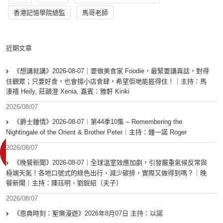
香港記憶學院總監
馬哥老師
近期文章
《想講就講》2026-08-07｜要做美食家 Foodie，最緊要講真話，對得
住觀眾；只要好食，也會撐小店食肆，希望佢哋能捱得住！｜主持：馬
溱禧 Heily, 莊韻澄 Xenia, 嘉賓：雅軒 Kinki
2026/08/07
《爵士鍾情》2026-08-07︱第44季10集 – Remembering the
Nightingale of the Orient & Brother Peter︱主持：鍾一諾 Roger
2026/08/07
《晚餐新聞》2026-08-07｜全球溫室效應加劇，引發嚴重氣候反常與
極端天氣！各地口號式的綠色出行、減少碳排，實際又做得到嗎？｜晚
餐新聞｜主持：陳珏明、劉銳紹（夫子）
2026/08/07
《恩典時刻：聖樂漫遊》2026年8月07日 主持：以諾