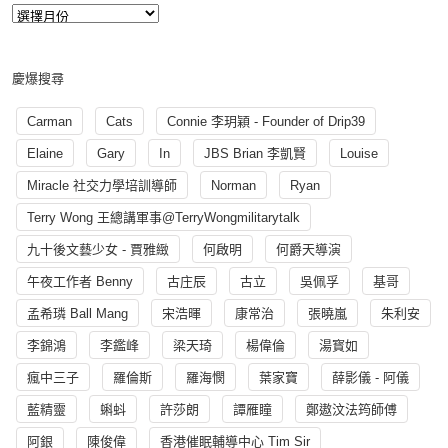
慶爆搜尋
Carman
Cats
Connie 李玥穎 - Founder of Drip39
Elaine
Gary
In
JBS Brian 李凱賢
Louise
Miracle 社交力學培訓導師
Norman
Ryan
Terry Wong 王總講軍事@TerryWongmilitarytalk
九十後文藝少女 - 賈雅緻
何啟明
何爵天導演
午夜工作者 Benny
古庄辰
古立
吳佩孚
基哥
孟希璘 Ball Mang
宋浩暉
康常治
張曉嵐
朱利安
李錦鴻
李鑑峰
梁天琦
楊偉倫
湯寳如
瘋中三子
羅倫斯
羅海憫
葉家寶
薛影儀 - 阿儀
藍精靈
蝌蚪
許莎朗
譚雁瞳
鄭遨汶法筠師傅
阿銀
陳俊偉
香港催眠輔導中心 Tim Sir