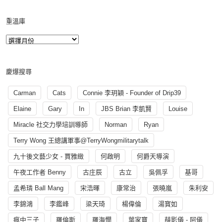
重溫庫
慶爆搜尋
Carman
Cats
Connie 李玥穎 - Founder of Drip39
Elaine
Gary
In
JBS Brian 李凱賢
Louise
Miracle 社交力學培訓導師
Norman
Ryan
Terry Wong 王總講軍事@TerryWongmilitarytalk
九十後文藝少女 - 賈雅緻
何啟明
何爵天導演
午夜工作者 Benny
古庄辰
古立
吳佩孚
基哥
孟希璘 Ball Mang
宋浩暉
康常治
張曉嵐
朱利安
李錦鴻
李鑑峰
梁天琦
楊偉倫
湯寳如
瘋中三子
羅倫斯
羅海憫
葉家寶
薛影儀 - 阿儀