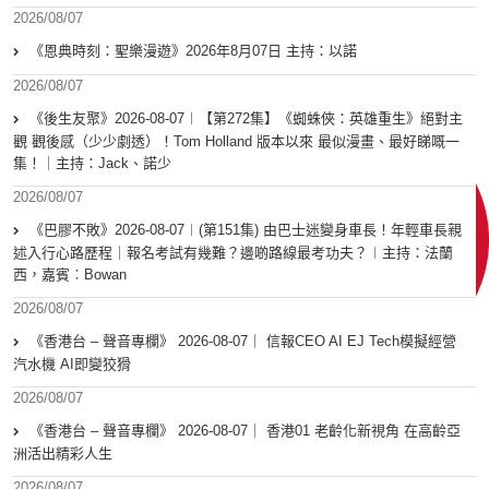
2026/08/07
《恩典時刻：聖樂漫遊》2026年8月07日 主持：以諾
2026/08/07
《後生友聚》2026-08-07︱【第272集】《蜘蛛俠：英雄重生》絕對主
觀 觀後感（少少劇透）！Tom Holland 版本以來 最似漫畫、最好睇嘅一
集！｜主持：Jack、諾少
2026/08/07
《巴膠不敗》2026-08-07︱(第151集) 由巴士迷變身車長！年輕車長親
述入行心路歷程｜報名考試有幾難？邊啲路線最考功夫？︱主持：法蘭
西，嘉賓︰Bowan
2026/08/07
《香港台 – 聲音專欄》 2026-08-07｜ 信報CEO AI EJ Tech模擬經營
汽水機 AI即變狡猾
2026/08/07
《香港台 – 聲音專欄》 2026-08-07｜ 香港01 老齡化新視角 在高齡亞
洲活出精彩人生
2026/08/07