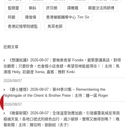
藍精靈
蝌蚪
許莎朗
譚雁瞳
鄭遨汶法筠師傅
阿銀
陳俊偉
香港催眠輔導中心 Tim Sir
香港記憶學院總監
馬哥老師
近期文章
《想講就講》2026-08-07｜要做美食家 Foodie，最緊要講真話，對得
住觀眾；只要好食，也會撐小店食肆，希望佢哋能捱得住！｜主持：馬
溱禧 Heily, 莊韻澄 Xenia, 嘉賓：雅軒 Kinki
2026/08/07
《爵士鍾情》2026-08-07︱第44季10集 – Remembering the
Nightingale of the Orient & Brother Peter︱主持：鍾一諾 Roger
2026/08/07
《晚餐新聞》2026-08-07｜全球溫室效應加劇，引發嚴重氣候反常與
極端天氣！各地口號式的綠色出行、減少碳排，實際又做得到嗎？｜晚
餐新聞｜主持：陳珏明、劉銳紹（夫子）