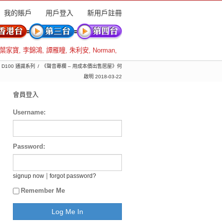
我的賬戶
用戶登入
新用戶註冊
葉家寶
,
李錦鴻
,
譚雁瞳
,
朱利安
,
Norman
,
 D100 通識系列
《聲音專欄 – 用成本價出售居屋》何
啟明 2018-03-22
會員登入
Username:
Password:
|
signup now
forgot password?
Remember Me