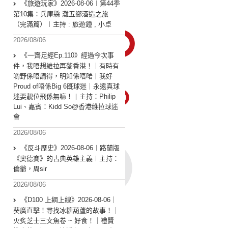
《旅遊玩家》2026-08-06︱第44季
第10集：兵庫縣 灘五鄉酒造之旅
（完滿篇）︱主持 : 旅遊鍾 , 小卓
2026/08/06
《一齊足經Ep.110》經過今次事
件，我唔想維拉再黎香港！｜有時有
啲野係唔講得，明知係唔啱丨我好
Proud of唔係Big 6既球迷｜永遠真球
迷要靚位飛係無嘛！丨主持：Philip
Lui、嘉賓：Kidd So@香港維拉球迷
會
2026/08/06
《反斗歷史》2026-08-06︱路蘭版
《奧德賽》的古典英雄主義︱主持：
倫爺，周sir
2026/08/06
《D100 上綱上線》2026-08-06｜
葵廣直擊！尋找冰糖葫蘆的故事！｜
火炙芝士三文魚卷 ~ 好食！｜禮賢