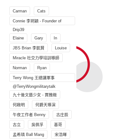
Carman
Cats
Connie 李玥穎 - Founder of
Drip39
Elaine
Gary
In
JBS Brian 李凱賢
Louise
Miracle 社交力學培訓導師
Norman
Ryan
Terry Wong 王總講軍事
@TerryWongmilitarytalk
九十後文藝少女 - 賈雅緻
何啟明
何爵天導演
午夜工作者 Benny
古庄辰
古立
吳佩孚
基哥
孟希璘 Ball Mang
宋浩暉