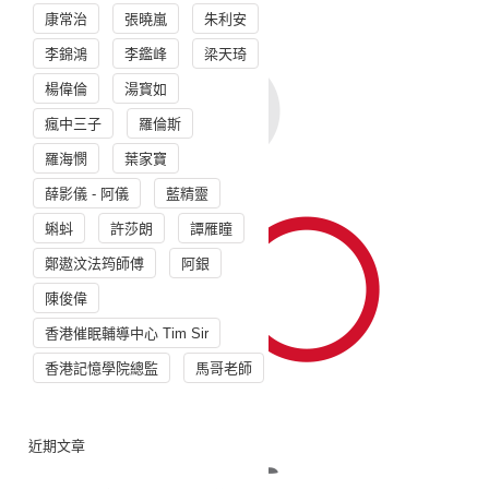
康常治
張曉嵐
朱利安
李錦鴻
李鑑峰
梁天琦
楊偉倫
湯寳如
瘋中三子
羅倫斯
羅海憫
葉家寶
薛影儀 - 阿儀
藍精靈
蝌蚪
許莎朗
譚雁瞳
鄭遨汶法筠師傅
阿銀
陳俊偉
香港催眠輔導中心 Tim Sir
香港記憶學院總監
馬哥老師
近期文章