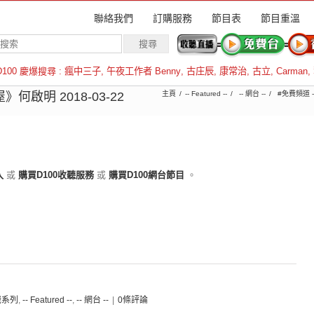
聯絡我們
訂購服務
節目表
節目重溫
D100 慶爆搜尋 :
瘋中三子
,
午夜工作者 Benny
,
古庄辰
,
康常治
,
古立
,
Carman
,
羅倫斯
啟明 2018-03-22
主頁
-- Featured --
-- 網台 --
#免費頻道 -
入
或
購買D100收聽服務
或
購買D100網台節目
。
通識系列
,
-- Featured --
,
-- 網台 --
|
0條評論