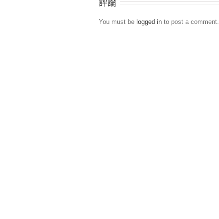
評論
You must be
logged in
to post a comment.