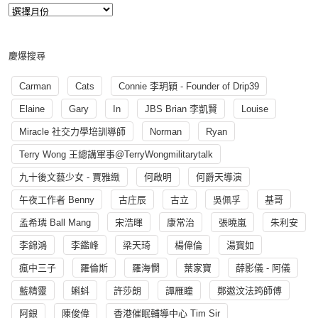
慶爆搜尋
Carman
Cats
Connie 李玥穎 - Founder of Drip39
Elaine
Gary
In
JBS Brian 李凱賢
Louise
Miracle 社交力學培訓導師
Norman
Ryan
Terry Wong 王總講軍事@TerryWongmilitarytalk
九十後文藝少女 - 賈雅緻
何啟明
何爵天導演
午夜工作者 Benny
古庄辰
古立
吳佩孚
基哥
孟希璘 Ball Mang
宋浩暉
康常治
張曉嵐
朱利安
李錦鴻
李鑑峰
梁天琦
楊偉倫
湯寳如
瘋中三子
羅倫斯
羅海憫
葉家寶
薛影儀 - 阿儀
藍精靈
蝌蚪
許莎朗
譚雁瞳
鄭遨汶法筠師傅
阿銀
陳俊偉
香港催眠輔導中心 Tim Sir