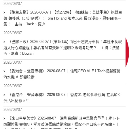
2026/08/07
《後生友聚》2026-08-07︱【第272集】《蜘蛛俠：英雄重生》絕對主
觀 觀後感（少少劇透）！Tom Holland 版本以來 最似漫畫、最好睇嘅一
集！｜主持：Jack、諾少
2026/08/07
《巴膠不敗》2026-08-07︱(第151集) 由巴士迷變身車長！年輕車長親
述入行心路歷程｜報名考試有幾難？邊啲路線最考功夫？︱主持：法蘭
西，嘉賓︰Bowan
2026/08/07
《香港台 – 聲音專欄》 2026-08-07｜ 信報CEO AI EJ Tech模擬經營
汽水機 AI即變狡猾
2026/08/07
《香港台 – 聲音專欄》 2026-08-07｜ 香港01 老齡化新視角 在高齡亞
洲活出精彩人生
2026/08/07
《來自星星美食》2026-08-07︱深圳高端新派中菜驚喜重重！脆卜卜
酸甜燈影咕嚕肉，堂弄黃油蟹黯然銷魂飯，搭配不同口味干邑名釀。︱