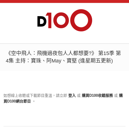
《空中飛人：飛機過夜包人人都想要?》 第15季 第
4集 主持：寶珠、阿May、寶堅 (逢星期五更新)
如想線上收聽或下載節目重溫，請立即
登入
或
購買D100收聽服務
或
購
買D100網台節目
。