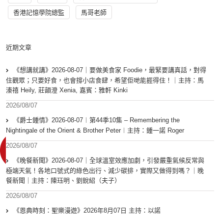
香港記憶學院總監
馬哥老師
近期文章
《想講就講》2026-08-07｜要做美食家 Foodie，最緊要講真話，對得
住觀眾；只要好食，也會撐小店食肆，希望佢哋能捱得住！｜主持：馬
溱禧 Heily, 莊韻澄 Xenia, 嘉賓：雅軒 Kinki
2026/08/07
《爵士鍾情》2026-08-07︱第44季10集 – Remembering the
Nightingale of the Orient & Brother Peter︱主持：鍾一諾 Roger
2026/08/07
《晚餐新聞》2026-08-07｜全球溫室效應加劇，引發嚴重氣候反常與
極端天氣！各地口號式的綠色出行、減少碳排，實際又做得到嗎？｜晚
餐新聞｜主持：陳珏明、劉銳紹（夫子）
2026/08/07
《恩典時刻：聖樂漫遊》2026年8月07日 主持：以諾