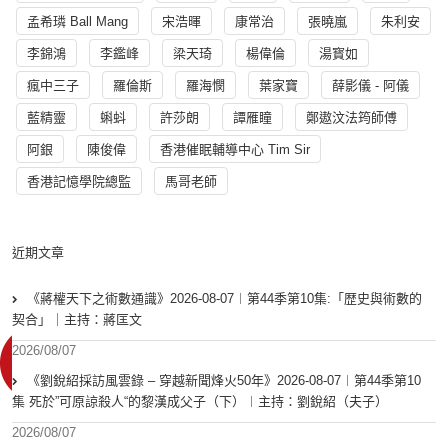
孟希璘 Ball Mang
宋浩暉
康常治
張曉嵐
朱利安
李錦鴻
李鑑峰
梁天琦
楊偉倫
湯寳如
瘋中三子
羅倫斯
羅海憫
葉家寶
薛影儀 - 阿儀
藍精靈
蝌蚪
許莎朗
譚雁瞳
鄭遨汶法筠師傅
阿銀
陳俊偉
香港催眠輔導中心 Tim Sir
香港記憶學院總監
馬哥老師
近期文章
《蔣權天下之術數通識》2026-08-07︱第44季第10集:「歴史與術數的
契合」｜主持：蔣匡文
2026/08/07
《劉銳紹採訪風雲錄 – 穿越新聞烽火50年》2026-08-07︱第44季第10
集 死於”可原諒殺人“的黎漢成父子（下）︱主持：劉銳紹（夫子）
2026/08/07