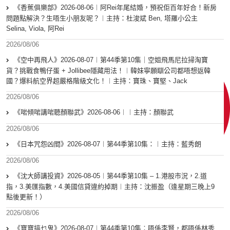
《香蕉俱樂部》2026-08-06︱阿Rei年尾結婚，預祝佢百年好合！新房
問題點解決？生唔生小朋友呢？︱主持：杜浚斌 Ben, 塔羅小公主
Selina, Viola, 阿Rei
2026/08/06
《空中再飛人》2026-08-07︱第44季第10集｜空姐飛馬尼拉掃淘寶
貨？挑戰食鴨仔蛋 + Jollibee隱藏用法！︱韓妹寧願瞓公司都唔想返韓
國？爆料航空界超嚴格階級文化！︱主持：寶珠、寶堅、Jack
2026/08/06
《啱傾啱講啱聽顏聯武》2026-08-06︱︱主持：顏聯武
2026/08/06
《日本咒怨凶間》2026-08-07︱第44季第10集：︱主持：藍秀朗
2026/08/06
《沈大師講投資》2026-08-05︱第44季第10集 – 1.港股市況，2.道
指，3.美匯指數，4.美國信貸違約掉期︱主持：沈振盈（逢星期三晚上9
點後更新！）
2026/08/06
《寶寶搞乜鬼》2026-08-07︱第44季第10集︰唔係李賢，都唔係林秀