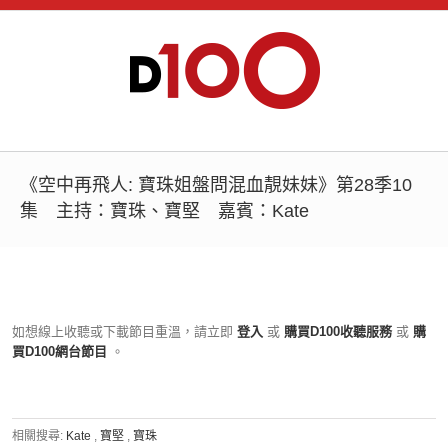
《空中再飛人: 寶珠姐盤問混血靚妹妹》第28季10
集 主持：寶珠、寶堅 嘉賓：Kate
如想線上收聽或下載節目重溫，請立即
登入
或
購買D100收聽服務
或
購
買D100網台節目
。
相關搜尋:
Kate
,
寶堅
,
寶珠