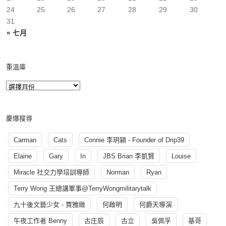
24
25
26
27
28
29
30
31
« 七月
重溫庫
慶爆搜尋
Carman
Cats
Connie 李玥穎 - Founder of Drip39
Elaine
Gary
In
JBS Brian 李凱賢
Louise
Miracle 社交力學培訓導師
Norman
Ryan
Terry Wong 王總講軍事@TerryWongmilitarytalk
九十後文藝少女 - 賈雅緻
何啟明
何爵天導演
午夜工作者 Benny
古庄辰
古立
吳佩孚
基哥