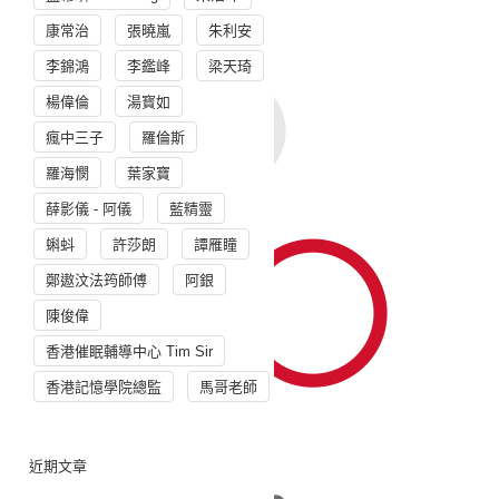
康常治
張曉嵐
朱利安
李錦鴻
李鑑峰
梁天琦
楊偉倫
湯寳如
瘋中三子
羅倫斯
羅海憫
葉家寶
薛影儀 - 阿儀
藍精靈
蝌蚪
許莎朗
譚雁瞳
鄭遨汶法筠師傅
阿銀
陳俊偉
香港催眠輔導中心 Tim Sir
香港記憶學院總監
馬哥老師
近期文章