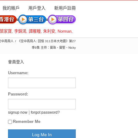
我的賬戶
用戶登入
新用戶註冊
葉家寶
,
李錦鴻
,
譚雁瞳
,
朱利安
,
Norman
,
 空中再飛人
《空中再飛人: 回憶 311日本大地震》第27
季9集 主持：寶珠、寶堅、Nicky
會員登入
Username:
Password:
|
signup now
forgot password?
Remember Me