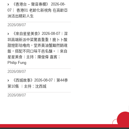
《香港台 – 聲音專欄》 2026-08-
07｜ 香港01 老齡化新視角 在高齡亞
洲活出精彩人生
2026/08/07
《來自星星美食》2026-08-07︱深
圳高端新派中菜驚喜重重！脆卜卜酸
甜燈影咕嚕肉，堂弄黃油蟹黯然銷魂
飯，搭配不同口味干邑名釀。︱來自
星星美食︱主持：陳俊偉 嘉賓：
Philip Fung
2026/08/07
《西城故事》2026-08-07︱第44季
第10集 ︱主持：沈西城
2026/08/07