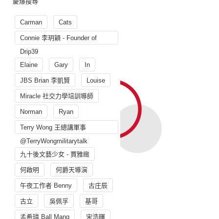
慶爆搜尋
Carman
Cats
Connie 李玥穎 - Founder of
Drip39
Elaine
Gary
In
JBS Brian 李凱賢
Louise
Miracle 社交力學培訓導師
Norman
Ryan
Terry Wong 王總講軍事
@TerryWongmilitarytalk
九十後文藝少女 - 賈雅緻
何啟明
何爵天導演
午夜工作者 Benny
古庄辰
古立
吳佩孚
基哥
孟希璘 Ball Mang
宋浩暉