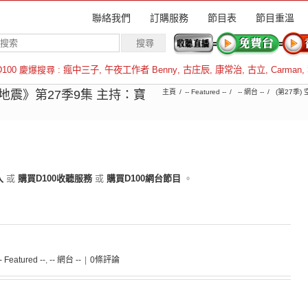
聯絡我們
訂購服務
節目表
節目重溫
D100 慶爆搜尋 :
瘋中三子
,
午夜工作者 Benny
,
古庄辰
,
康常治
,
古立
,
Carman
,
羅倫斯
大地震》第27季9集 主持：寶
主頁
-- Featured --
-- 網台 --
(第27季)
入
或
購買D100收聽服務
或
購買D100網台節目
。
-- Featured --
,
-- 網台 --
|
0條評論