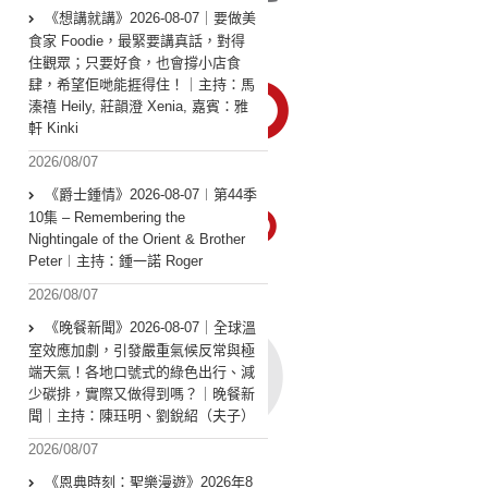
《想講就講》2026-08-07｜要做美
食家 Foodie，最緊要講真話，對得
住觀眾；只要好食，也會撐小店食
肆，希望佢哋能捱得住！｜主持：馬
溱禧 Heily, 莊韻澄 Xenia, 嘉賓：雅
軒 Kinki
2026/08/07
《爵士鍾情》2026-08-07︱第44季
10集 – Remembering the
Nightingale of the Orient & Brother
Peter︱主持：鍾一諾 Roger
2026/08/07
《晚餐新聞》2026-08-07｜全球溫
室效應加劇，引發嚴重氣候反常與極
端天氣！各地口號式的綠色出行、減
少碳排，實際又做得到嗎？｜晚餐新
聞｜主持：陳珏明、劉銳紹（夫子）
2026/08/07
《恩典時刻：聖樂漫遊》2026年8