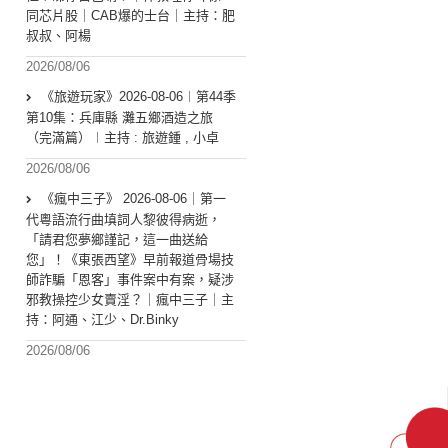
同芯片股｜CAB爆的士台｜主持：肥
叔叔、阿楊
2026/08/06
《旅遊玩家》2026-08-06︱第44季
第10集：兵庫縣 灘五鄉酒造之旅
（完滿篇）︱主持 : 旅遊鍾 , 小卓
2026/08/06
《瘋中三子》 2026-08-06｜第一
代粵語流行曲填詞人黎彼得病逝，
「請君您夢鄉謹記，這一曲送給
您」！《東張西望》早前報道骨場技
師詐騙「恩客」事件案中有案，疑涉
邪教操控少女賣淫？｜瘋中三子｜主
持：阿通、江少、Dr.Binky
2026/08/06