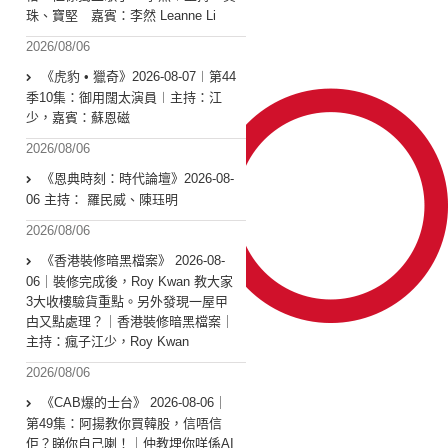
珠、寶堅 嘉賓：李然 Leanne Li
2026/08/06
《虎豹 • 獵奇》2026-08-07︱第44
季10集：御用闊太演員︱主持：江
少，嘉賓：蘇恩磁
2026/08/06
《恩典時刻：時代論壇》2026-08-
06 主持： 羅民威、陳珏明
2026/08/06
《香港裝修暗黑檔案》 2026-08-
06｜裝修完成後，Roy Kwan 教大家
3大收樓驗貨重點。另外發現一屋曱
甴又點處理？｜香港裝修暗黑檔案｜
主持：瘋子江少，Roy Kwan
2026/08/06
《CAB爆的士台》 2026-08-06｜
第49集：阿揚教你買韓股，信唔信
佢？睇你自己喇！｜仲教埋你咩係AI