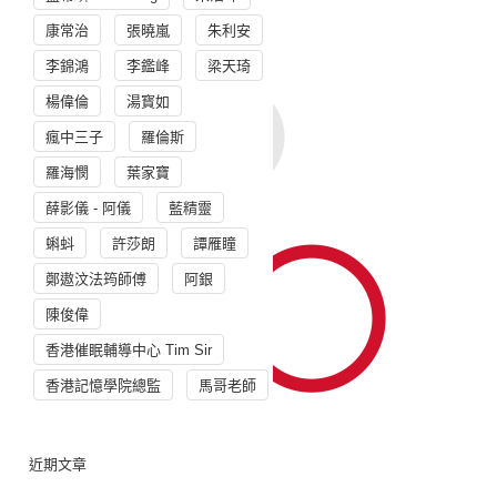
康常治
張曉嵐
朱利安
李錦鴻
李鑑峰
梁天琦
楊偉倫
湯寳如
瘋中三子
羅倫斯
羅海憫
葉家寶
薛影儀 - 阿儀
藍精靈
蝌蚪
許莎朗
譚雁瞳
鄭遨汶法筠師傅
阿銀
陳俊偉
香港催眠輔導中心 Tim Sir
香港記憶學院總監
馬哥老師
近期文章