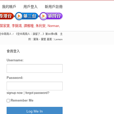
我的賬戶
用戶登入
新用戶註冊
葉家寶
,
李錦鴻
,
譚雁瞳
,
朱利安
,
Norman
,
 空中再飛人
《空中再飛人：淚留了…》第30季6集 主
持：寶珠、寶堅 嘉賓：Lemon
會員登入
Username:
Password:
|
signup now
forgot password?
Remember Me