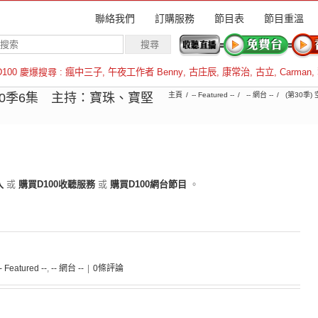
聯絡我們
訂購服務
節目表
節目重溫
D100 慶爆搜尋 :
瘋中三子
,
午夜工作者 Benny
,
古庄辰
,
康常治
,
古立
,
Carman
,
羅倫斯
0季6集 主持：寶珠、寶堅
主頁
-- Featured --
-- 網台 --
(第30季)
入
或
購買D100收聽服務
或
購買D100網台節目
。
-- Featured --
,
-- 網台 --
|
0條評論