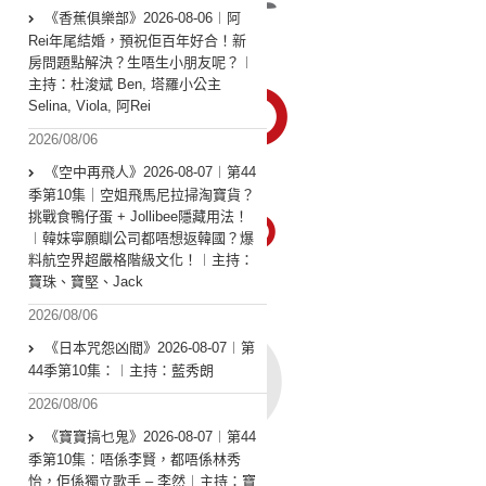
《香蕉俱樂部》2026-08-06︱阿
Rei年尾結婚，預祝佢百年好合！新
房問題點解決？生唔生小朋友呢？︱
主持：杜浚斌 Ben, 塔羅小公主
Selina, Viola, 阿Rei
2026/08/06
《空中再飛人》2026-08-07︱第44
季第10集｜空姐飛馬尼拉掃淘寶貨？
挑戰食鴨仔蛋 + Jollibee隱藏用法！
︱韓妹寧願瞓公司都唔想返韓國？爆
料航空界超嚴格階級文化！︱主持：
寶珠、寶堅、Jack
2026/08/06
《日本咒怨凶間》2026-08-07︱第
44季第10集：︱主持：藍秀朗
2026/08/06
《寶寶搞乜鬼》2026-08-07︱第44
季第10集︰唔係李賢，都唔係林秀
怡，佢係獨立歌手 – 李然︱主持：寶