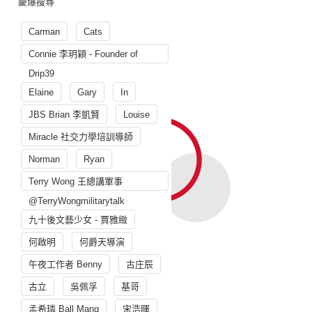
慶爆搜尋
Carman
Cats
Connie 李玥穎 - Founder of
Drip39
Elaine
Gary
In
JBS Brian 李凱賢
Louise
Miracle 社交力學培訓導師
Norman
Ryan
Terry Wong 王總講軍事
@TerryWongmilitarytalk
九十後文藝少女 - 賈雅緻
何啟明
何爵天導演
午夜工作者 Benny
古庄辰
古立
吳佩孚
基哥
孟希璘 Ball Mang
宋浩暉