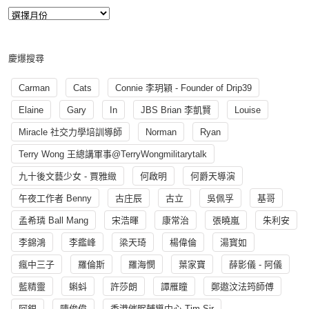
慶爆搜尋
Carman
Cats
Connie 李玥穎 - Founder of Drip39
Elaine
Gary
In
JBS Brian 李凱賢
Louise
Miracle 社交力學培訓導師
Norman
Ryan
Terry Wong 王總講軍事@TerryWongmilitarytalk
九十後文藝少女 - 賈雅緻
何啟明
何爵天導演
午夜工作者 Benny
古庄辰
古立
吳佩孚
基哥
孟希璘 Ball Mang
宋浩暉
康常治
張曉嵐
朱利安
李錦鴻
李鑑峰
梁天琦
楊偉倫
湯寳如
瘋中三子
羅倫斯
羅海憫
葉家寶
薛影儀 - 阿儀
藍精靈
蝌蚪
許莎朗
譚雁瞳
鄭遨汶法筠師傅
阿銀
陳俊偉
香港催眠輔導中心 Tim Sir