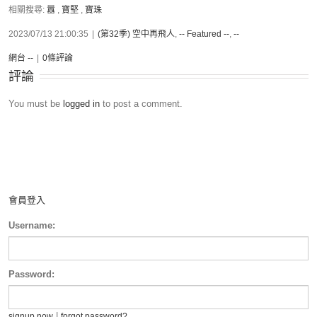
相關搜尋:
囂
,
寶堅
,
寶珠
2023/07/13 21:00:35
|
(第32季) 空中再飛人
,
-- Featured --
,
--
網台 --
|
0條評論
評論
You must be
logged in
to post a comment.
會員登入
Username:
Password:
|
signup now
forgot password?