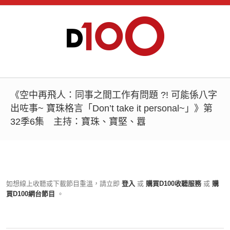
《空中再飛人：同事之間工作有問題 ?! 可能係八字
出咗事~ 寶珠格言「Don’t take it personal~」》第
32季6集 主持：寶珠、寶堅、囂
如想線上收聽或下載節目重溫，請立即
登入
或
購買D100收聽服務
或
購
買D100網台節目
。