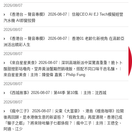
2026/08/07
《香港台 – 聲音專欄》 2026-08-07｜ 信報CEO AI EJ Tech模擬經營
汽水機 AI即變狡猾
2026/08/07
《香港台 – 聲音專欄》 2026-08-07｜ 香港01 老齡化新視角 在高齡亞
洲活出精彩人生
2026/08/07
《來自星星美食》2026-08-07︱深圳高端新派中菜驚喜重重！脆卜卜
酸甜燈影咕嚕肉，堂弄黃油蟹黯然銷魂飯，搭配不同口味干邑名釀。︱
來自星星美食︱主持：陳俊偉 嘉賓：Philip Fung
2026/08/07
《西城故事》2026-08-07︱第44季 第10集 ︱主持：沈西城
2026/08/07
《瘋中三子》 2026-08-07｜尖東《大富豪》、港島《檀島咖啡》拉閘
後再回歸，是本港做生意的新姿態？「假救生員」再度湧現，香港已成
「騙子之都」？將來除咗騙子乜都係假？｜瘋中三子｜主持：王德全、
阿通、江少