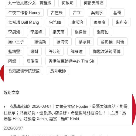
九十後文藝少女 - 賈雅緻
何啟明
何爵天導演
午夜工作者 Benny
古庄辰
古立
吳佩孚
基哥
孟希璘 Ball Mang
宋浩暉
康常治
張曉嵐
朱利安
李錦鴻
李鑑峰
梁天琦
楊偉倫
湯寳如
瘋中三子
羅倫斯
羅海憫
葉家寶
薛影儀 - 阿儀
藍精靈
蝌蚪
許莎朗
譚雁瞳
鄭遨汶法筠師傅
阿銀
陳俊偉
香港催眠輔導中心 Tim Sir
香港記憶學院總監
馬哥老師
近期文章
《想講就講》2026-08-07｜要做美食家 Foodie，最緊要講真話，對得
住觀眾；只要好食，也會撐小店食肆，希望佢哋能捱得住！｜主持：馬
溱禧 Heily, 莊韻澄 Xenia, 嘉賓：雅軒 Kinki
2026/08/07