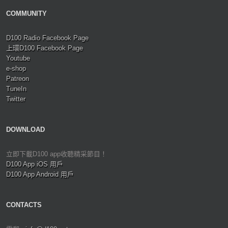
COMMUNITY
D100 Radio Facebook Page
上環D100 Facebook Page
Youtube
e-shop
Patreon
TuneIn
Twitter
DOWNLOAD
立即下載D100 app收聽精采節目！
D100 App iOS 用戶
D100 App Android 用戶
CONTACTS