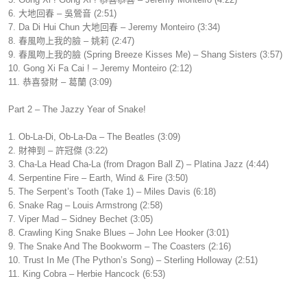
6. 大地回春 – 吳鶯音 (2:51)
7. Da Di Hui Chun 大地回春 – Jeremy Monteiro (3:34)
8. 春風吻上我的臉 – 姚莉 (2:47)
9. 春風吻上我的臉 (Spring Breeze Kisses Me) – Shang Sisters (3:57)
10. Gong Xi Fa Cai ! – Jeremy Monteiro (2:12)
11. 恭喜發財 – 葛蘭 (3:09)
Part 2 – The Jazzy Year of Snake!
1. Ob-La-Di, Ob-La-Da – The Beatles (3:09)
2. 財神到 – 許冠傑 (3:22)
3. Cha-La Head Cha-La (from Dragon Ball Z) – Platina Jazz (4:44)
4. Serpentine Fire – Earth, Wind & Fire (3:50)
5. The Serpent’s Tooth (Take 1) – Miles Davis (6:18)
6. Snake Rag – Louis Armstrong (2:58)
7. Viper Mad – Sidney Bechet (3:05)
8. Crawling King Snake Blues – John Lee Hooker (3:01)
9. The Snake And The Bookworm – The Coasters (2:16)
10. Trust In Me (The Python’s Song) – Sterling Holloway (2:51)
11. King Cobra – Herbie Hancock (6:53)