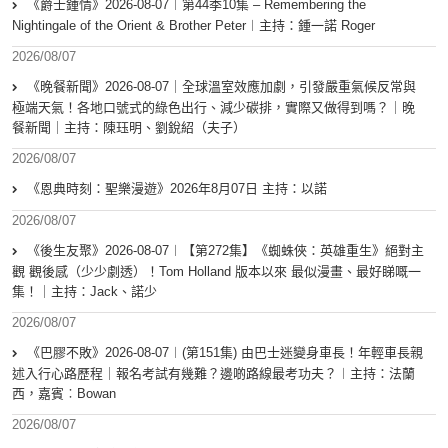
《爵士鍾情》2026-08-07︱第44季10集 – Remembering the
Nightingale of the Orient & Brother Peter︱主持：鍾一諾 Roger
2026/08/07
《晚餐新聞》2026-08-07｜全球溫室效應加劇，引發嚴重氣候反常與
極端天氣！各地口號式的綠色出行、減少碳排，實際又做得到嗎？｜晚
餐新聞｜主持：陳珏明、劉銳紹（夫子）
2026/08/07
《恩典時刻：聖樂漫遊》2026年8月07日 主持：以諾
2026/08/07
《後生友聚》2026-08-07︱【第272集】《蜘蛛俠：英雄重生》絕對主
觀 觀後感（少少劇透）！Tom Holland 版本以來 最似漫畫、最好睇嘅一
集！｜主持：Jack、諾少
2026/08/07
《巴膠不敗》2026-08-07︱(第151集) 由巴士迷變身車長！年輕車長親
述入行心路歷程｜報名考試有幾難？邊啲路線最考功夫？︱主持：法蘭
西，嘉賓︰Bowan
2026/08/07