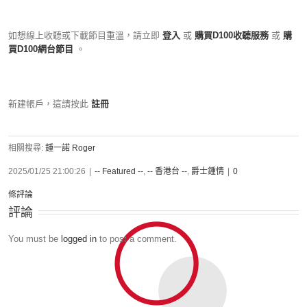
如想線上收聽或下載節目重溫，請立即
登入
或
購買D100收聽服務
或
購
買D100網台節目
。
新建帳戶，這請按此
註冊
相關搜尋:
鍾一諾 Roger
2025/01/25 21:00:26
|
-- Featured --
,
-- 香港台 --
,
爵士鍾情
|
0
條評論
評論
You must be
logged in
to post a comment.