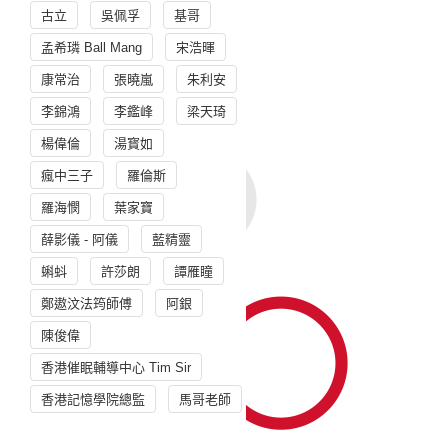
古立
吳佩孚
基哥
孟希璘 Ball Mang
宋浩暉
康常治
張曉嵐
朱利安
李錦鴻
李鑑峰
梁天琦
楊偉倫
湯寳如
瘋中三子
羅倫斯
羅海憫
葉家寶
薛影儀 - 阿儀
藍精靈
蝌蚪
許莎朗
譚雁瞳
鄭遨汶法筠師傅
阿銀
陳俊偉
香港催眠輔導中心 Tim Sir
香港記憶學院總監
馬哥老師