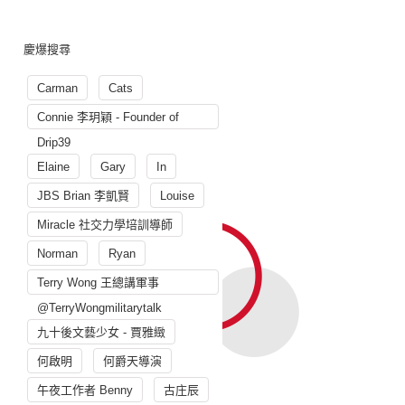
慶爆搜尋
Carman
Cats
Connie 李玥穎 - Founder of
Drip39
Elaine
Gary
In
JBS Brian 李凱賢
Louise
Miracle 社交力學培訓導師
Norman
Ryan
Terry Wong 王總講軍事
@TerryWongmilitarytalk
九十後文藝少女 - 賈雅緻
何啟明
何爵天導演
午夜工作者 Benny
古庄辰