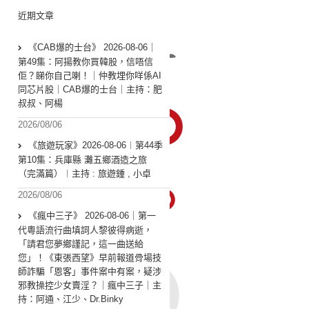
近期文章
《CAB爆的士台》 2026-08-06｜
第49集：阿揚教你買韓股，信唔信
佢？睇你自己喇！｜仲教埋你咩係AI
同芯片股｜CAB爆的士台｜主持：肥
叔叔、阿楊
2026/08/06
《旅遊玩家》2026-08-06︱第44季
第10集：兵庫縣 灘五鄉酒造之旅
（完滿篇）︱主持 : 旅遊鍾 , 小卓
2026/08/06
《瘋中三子》 2026-08-06｜第一
代粵語流行曲填詞人黎彼得病逝，
「請君您夢鄉謹記，這一曲送給
您」！《東張西望》早前報道骨場技
師詐騙「恩客」事件案中有案，疑涉
邪教操控少女賣淫？｜瘋中三子｜主
持：阿通、江少、Dr.Binky