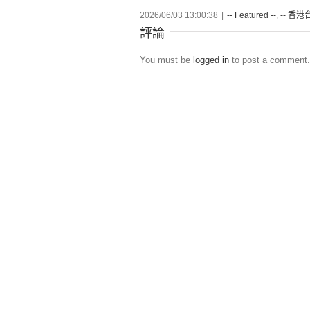
2026/06/03 13:00:38
|
-- Featured --
,
-- 香港台
評論
You must be
logged in
to post a comment.