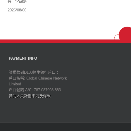
持：李錦洪
2026/08/06
PAYMENT INFO
請捐款到D100恒生銀行戶口：
戶口名稱: Global Chinese Network
Limited
戶口號碼 A/C: 787-087998-883
贊助人員計劃細則及條款