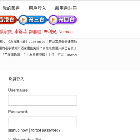
我的賬戶
用戶登入
新用戶註冊
葉家寶
,
李錦鴻
,
譚雁瞳
,
朱利安
,
Norman
,
騷
《為食麻甩騷》2026-06-03｜班哥當年做學徒俾師
頭的老字號潮州酒家遭批劣評？去北京食潮州菜仿若去了
「花膠博物館」？｜為食麻甩騷｜主持︰班哥、Rachel
會員登入
Username:
Password:
|
signup now
forgot password?
Remember Me