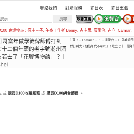
聯絡我們
訂購服務
節目表
節目重溫
D100 慶爆搜尋 :
瘋中三子
,
午夜工作者 Benny
,
古庄辰
,
康常治
,
古立
,
Carman
,
羅倫斯
3｜班哥當年做學徒俾師傅打到
主頁
-- Featured --
-- 香港台 --
為食麻甩
傅打到大，但這年代不可以了！屹立七十二個年
七十二個年頭的老字號潮州酒
仿若去了「花膠博物館」？｜
el
入
或
購買D100收聽服務
或
購買D100網台節目
。