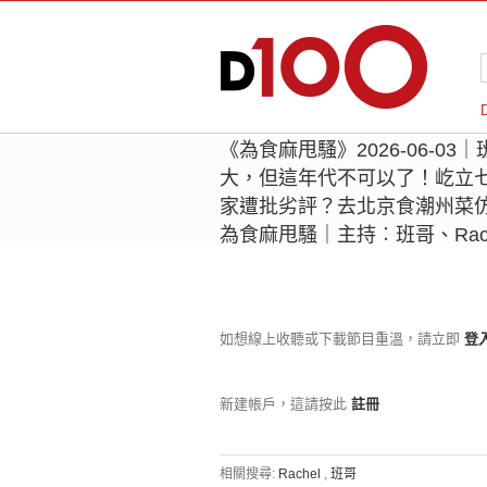
《為食麻甩騷》2026-06-0
大，但這年代不可以了！屹立
家遭批劣評？去北京食潮州菜
為食麻甩騷｜主持︰班哥、Rach
如想線上收聽或下載節目重溫，請立即
登
新建帳戶，這請按此
註冊
相關搜尋:
Rachel
,
班哥