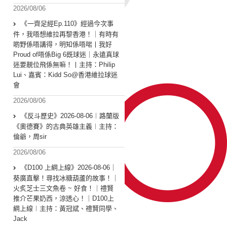
2026/08/06
《一齊足經Ep.110》經過今次事
件，我唔想維拉再黎香港！｜有時有
啲野係唔講得，明知係唔啱丨我好
Proud of唔係Big 6既球迷｜永遠真球
迷要靚位飛係無嘛！丨主持：Philip
Lui、嘉賓：Kidd So@香港維拉球迷
會
2026/08/06
《反斗歷史》2026-08-06︱路蘭版
《奧德賽》的古典英雄主義︱主持：
倫爺，周sir
2026/08/06
《D100 上綱上線》2026-08-06｜
葵廣直擊！尋找冰糖葫蘆的故事！｜
火炙芝士三文魚卷 ~ 好食！｜禮賢
推介芒果奶西，涼透心！｜D100上
綱上線︱主持：黃冠斌、禮賢同學、
Jack