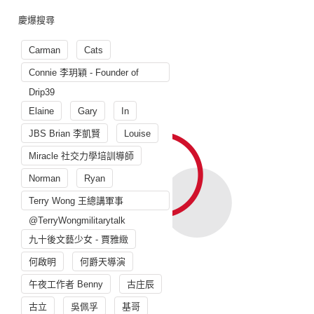
慶爆搜尋
Carman
Cats
Connie 李玥穎 - Founder of
Drip39
Elaine
Gary
In
JBS Brian 李凱賢
Louise
Miracle 社交力學培訓導師
Norman
Ryan
Terry Wong 王總講軍事
@TerryWongmilitarytalk
九十後文藝少女 - 賈雅緻
何啟明
何爵天導演
午夜工作者 Benny
古庄辰
古立
吳佩孚
基哥