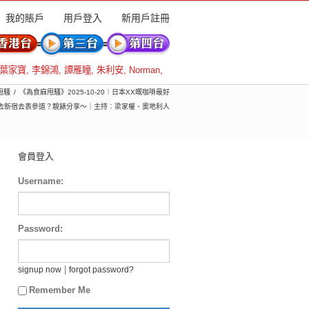
我的賬戶
用戶登入
新用戶註冊
葉家寶
,
李錦鴻
,
譚雁瞳
,
朱利安
,
Norman
,
甩騷
《為食麻甩騷》2025-10-20︱日本XX嘅咖啡最好
去新宿去表參道？靚錶分享～｜主持︰梁家權、奧地利人
會員登入
Username:
Password:
|
signup now
forgot password?
Remember Me