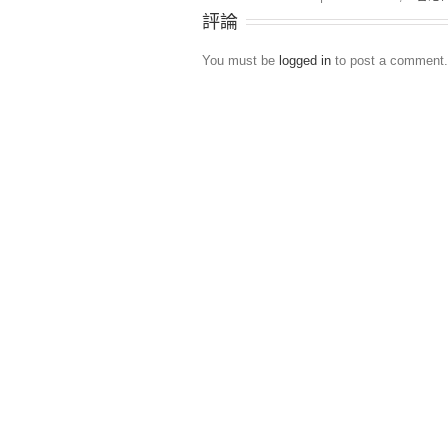
評論
You must be
logged in
to post a comment.