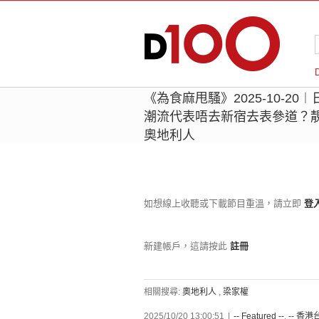
《為食麻甩騷》2025-10-2
潮流代表唔去新宿去表參道？
奧地利人
如想線上收聽或下載節目重溫，請立即
登
新建帳戶，這請按此
註冊
相關搜尋:
奧地利人
,
梁家權
2025/10/20 13:00:51
|
-- Featured --
,
-- 香港台