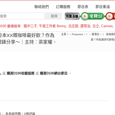
聯絡我們
訂購服務
節目表
節目重溫
D100 慶爆搜尋 :
瘋中三子
,
午夜工作者 Benny
,
古庄辰
,
康常治
,
古立
,
Carman
,
羅倫斯
0︱日本XX嘅咖啡最好飲？作為
主頁
-- Featured --
-- 香港台 --
為食麻
飲？作為潮流代表唔
靚錶分享～｜主持︰梁家權、
入
或
購買D100收聽服務
或
購買D100網台節目
。
 --
,
為食麻甩騷
|
0條評論