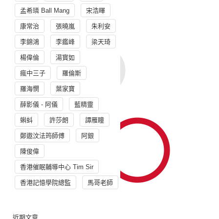
孟希璘 Ball Mang
宋浩暉
康常治
張曉嵐
朱利安
李錦鴻
李鑑峰
梁天琦
楊偉倫
湯寳如
瘋中三子
羅倫斯
羅海憫
葉家寶
薛影儀 - 阿儀
藍精靈
蝌蚪
許莎朗
譚雁瞳
鄭遨汶法筠師傅
阿銀
陳俊偉
香港催眠輔導中心 Tim Sir
香港記憶學院總監
馬哥老師
近期文章