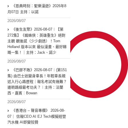
《恩典時刻：聖樂漫遊》2026年8
月07日 主持：以諾
2026/08/07
《後生友聚》2026-08-07︱【第
272集】《蜘蛛俠：英雄重生》絕對
主觀 觀後感（少少劇透）！Tom
Holland 版本以來 最似漫畫、最好睇
嘅一集！｜主持：Jack、諾少
2026/08/07
《巴膠不敗》2026-08-07︱(第151
集) 由巴士迷變身車長！年輕車長親
述入行心路歷程｜報名考試有幾難？
邊啲路線最考功夫？︱主持：法蘭
西，嘉賓︰Bowan
2026/08/07
《香港台 – 聲音專欄》 2026-08-
07｜ 信報CEO AI EJ Tech模擬經營
汽水機 AI即變狡猾