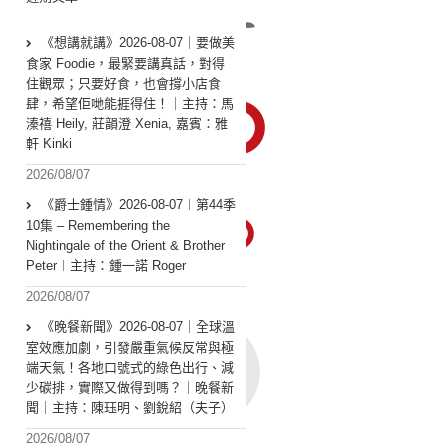
《想講就講》2026-08-07｜要做美
食家 Foodie，最緊要講真話，對得
住觀眾；只要好食，也會撐小店食
肆，希望佢哋能捱得住！｜主持：馬
溱禧 Heily, 莊韻澄 Xenia, 嘉賓：雅
軒 Kinki
2026/08/07
《爵士鍾情》2026-08-07︱第44季
10集 – Remembering the
Nightingale of the Orient & Brother
Peter︱主持：鍾一諾 Roger
2026/08/07
《晚餐新聞》2026-08-07｜全球溫
室效應加劇，引發嚴重氣候反常與極
端天氣！各地口號式的綠色出行、減
少碳排，實際又做得到嗎？｜晚餐新
聞｜主持：陳珏明、劉銳紹（夫子）
2026/08/07