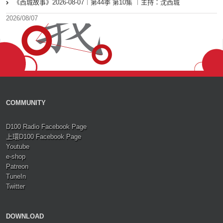
《西城故事》2026-08-07︱第44季 第10集 ︱主持：沈西城
2026/08/07
COMMUNITY
D100 Radio Facebook Page
上環D100 Facebook Page
Youtube
e-shop
Patreon
TuneIn
Twitter
DOWNLOAD