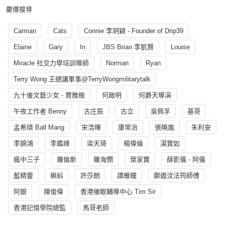
慶爆搜尋
Carman
Cats
Connie 李玥穎 - Founder of Drip39
Elaine
Gary
In
JBS Brian 李凱賢
Louise
Miracle 社交力學培訓導師
Norman
Ryan
Terry Wong 王總講軍事@TerryWongmilitarytalk
九十後文藝少女 - 賈雅緻
何啟明
何爵天導演
午夜工作者 Benny
古庄辰
古立
吳佩孚
基哥
孟希璘 Ball Mang
宋浩暉
康常治
張曉嵐
朱利安
李錦鴻
李鑑峰
梁天琦
楊偉倫
湯寳如
瘋中三子
羅倫斯
羅海憫
葉家寶
薛影儀 - 阿儀
藍精靈
蝌蚪
許莎朗
譚雁瞳
鄭遨汶法筠師傅
阿銀
陳俊偉
香港催眠輔導中心 Tim Sir
香港記憶學院總監
馬哥老師