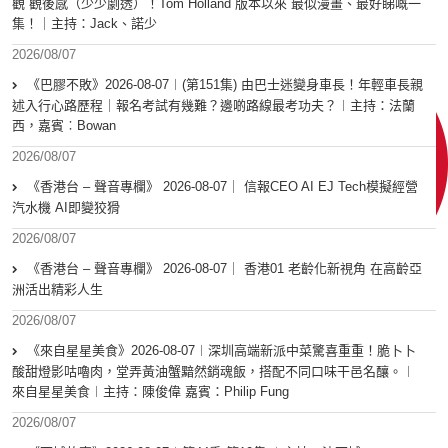
觀 觀後感（少少劇透）！Tom Holland 版本以來 最似漫畫、最好睇嘅一
集！｜主持：Jack、諾少
2026/08/07
《巴膠不敗》2026-08-07︱(第151集) 由巴士迷變身車長！年輕車長親
述入行心路歷程｜報名考試有幾難？邊啲路線最考功夫？︱主持：法蘭
西，嘉賓︰Bowan
2026/08/07
《香港台 – 聲音專欄》 2026-08-07｜ 信報CEO AI EJ Tech模擬經營
汽水機 AI即變狡猾
2026/08/07
《香港台 – 聲音專欄》 2026-08-07｜ 香港01 老齡化新視角 在高齡亞
洲活出精彩人生
2026/08/07
《來自星星美食》2026-08-07︱深圳高端新派中菜驚喜重重！脆卜卜
酸甜燈影咕嚕肉，堂弄黃油蟹黯然銷魂飯，搭配不同口味干邑名釀。︱
來自星星美食︱主持：陳俊偉 嘉賓：Philip Fung
2026/08/07