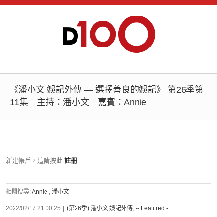
《潘小文 娛記外傳 — 選擇善良的娛記》 第26季第
11集 主持：潘小文 嘉賓：Annie
新建帳戶，這請按此
註冊
相關搜尋:
Annie
,
潘小文
2022/02/17 21:00:25
|
(第26季) 潘小文 娛記外傳
,
-- Featured -