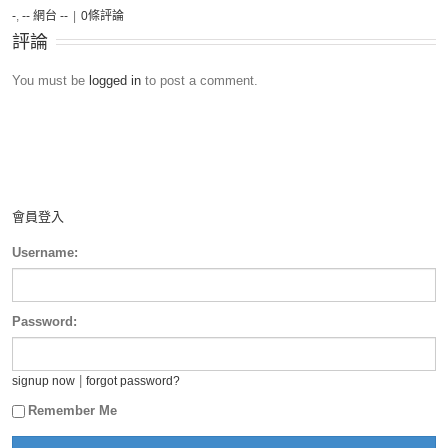
-
,
-- 網台 --
|
0條評論
評論
You must be
logged in
to post a comment.
會員登入
Username:
Password:
|
signup now
forgot password?
Remember Me