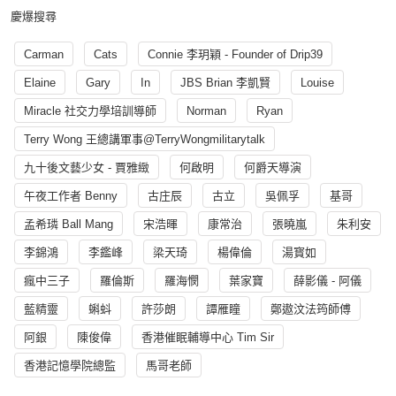
慶爆搜尋
Carman
Cats
Connie 李玥穎 - Founder of Drip39
Elaine
Gary
In
JBS Brian 李凱賢
Louise
Miracle 社交力學培訓導師
Norman
Ryan
Terry Wong 王總講軍事@TerryWongmilitarytalk
九十後文藝少女 - 賈雅緻
何啟明
何爵天導演
午夜工作者 Benny
古庄辰
古立
吳佩孚
基哥
孟希璘 Ball Mang
宋浩暉
康常治
張曉嵐
朱利安
李錦鴻
李鑑峰
梁天琦
楊偉倫
湯寳如
瘋中三子
羅倫斯
羅海憫
葉家寶
薛影儀 - 阿儀
藍精靈
蝌蚪
許莎朗
譚雁瞳
鄭遨汶法筠師傅
阿銀
陳俊偉
香港催眠輔導中心 Tim Sir
香港記憶學院總監
馬哥老師