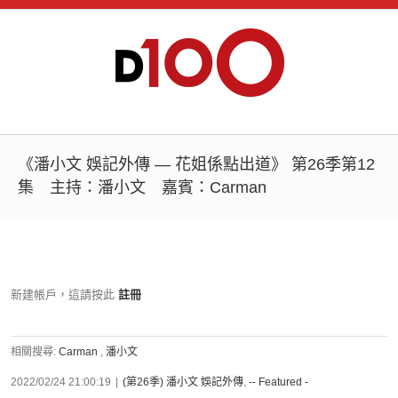
《潘小文 娛記外傳 — 花姐係點出道》 第26季第12
集 主持：潘小文 嘉賓：Carman
新建帳戶，這請按此
註冊
相關搜尋:
Carman
,
潘小文
2022/02/24 21:00:19
|
(第26季) 潘小文 娛記外傳
,
-- Featured -