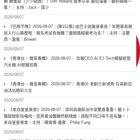
觀 觀後感（少少劇透）！Tom Holland 版本以來 最似漫畫、最好睇嘅一
集！｜主持：Jack、諾少
2026/08/07
《巴膠不敗》2026-08-07︱(第151集) 由巴士迷變身車長！年輕車長親
述入行心路歷程｜報名考試有幾難？邊啲路線最考功夫？︱主持：法蘭
西，嘉賓︰Bowan
2026/08/07
《香港台 – 聲音專欄》 2026-08-07｜ 信報CEO AI EJ Tech模擬經營
汽水機 AI即變狡猾
2026/08/07
《香港台 – 聲音專欄》 2026-08-07｜ 香港01 老齡化新視角 在高齡亞
洲活出精彩人生
2026/08/07
《來自星星美食》2026-08-07︱深圳高端新派中菜驚喜重重！脆卜卜
酸甜燈影咕嚕肉，堂弄黃油蟹黯然銷魂飯，搭配不同口味干邑名釀。︱
來自星星美食︱主持：陳俊偉 嘉賓：Philip Fung
2026/08/07