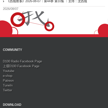
《西城故事》2026-08-07︱第44季 第10集 ︱主持：沈西城
2026/08/07
COMMUNITY
D100 Radio Facebook Page
上環D100 Facebook Page
Youtube
e-shop
Patreon
TuneIn
Twitter
DOWNLOAD