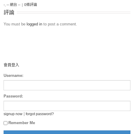
-
,
-- 網台 --
|
0條評論
評論
You must be
logged in
to post a comment.
會員登入
Username:
Password:
|
signup now
forgot password?
Remember Me