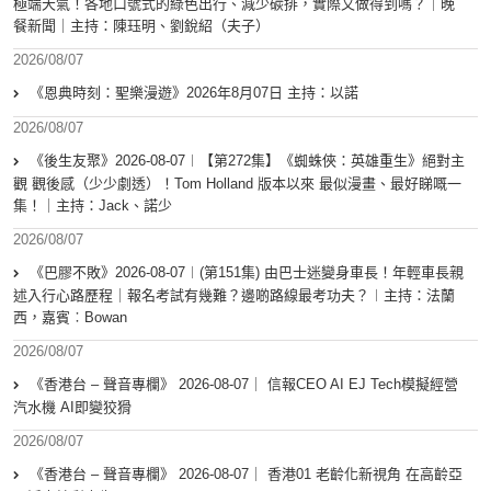
極端天氣！各地口號式的綠色出行、減少碳排，實際又做得到嗎？｜晚
餐新聞｜主持：陳珏明、劉銳紹（夫子）
2026/08/07
《恩典時刻：聖樂漫遊》2026年8月07日 主持：以諾
2026/08/07
《後生友聚》2026-08-07︱【第272集】《蜘蛛俠：英雄重生》絕對主
觀 觀後感（少少劇透）！Tom Holland 版本以來 最似漫畫、最好睇嘅一
集！｜主持：Jack、諾少
2026/08/07
《巴膠不敗》2026-08-07︱(第151集) 由巴士迷變身車長！年輕車長親
述入行心路歷程｜報名考試有幾難？邊啲路線最考功夫？︱主持：法蘭
西，嘉賓︰Bowan
2026/08/07
《香港台 – 聲音專欄》 2026-08-07｜ 信報CEO AI EJ Tech模擬經營
汽水機 AI即變狡猾
2026/08/07
《香港台 – 聲音專欄》 2026-08-07｜ 香港01 老齡化新視角 在高齡亞