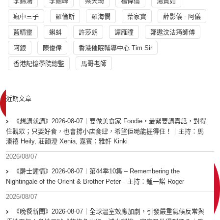
李錦鴻
李鑑峰
梁天琦
楊偉倫
湯寳如
瘋中三子
羅倫斯
羅海憫
葉家寶
薛影儀 - 阿儀
藍精靈
蝌蚪
許莎朗
譚雁瞳
鄭遨汶法筠師傅
阿銀
陳俊偉
香港催眠輔導中心 Tim Sir
香港記憶學院總監
馬哥老師
近期文章
《想講就講》2026-08-07｜要做美食家 Foodie，最緊要講真話，對得
住觀眾；只要好食，也會撐小店食肆，希望佢哋能捱得住！｜主持：馬
溱禧 Heily, 莊韻澄 Xenia, 嘉賓：雅軒 Kinki
2026/08/07
《爵士鍾情》2026-08-07︱第44季10集 – Remembering the
Nightingale of the Orient & Brother Peter︱主持：鍾一諾 Roger
2026/08/07
《晚餐新聞》2026-08-07｜全球溫室效應加劇，引發嚴重氣候反常與