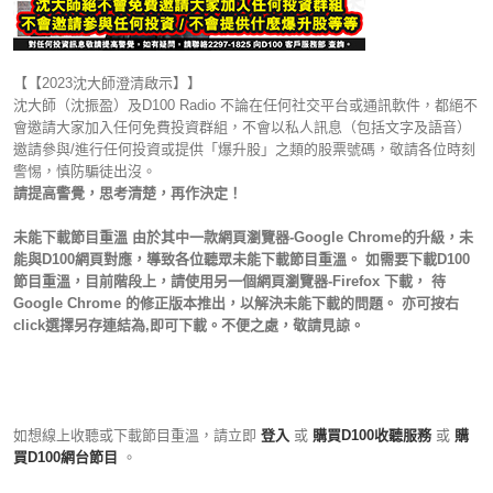
【【2023沈大師澄清啟示】】
沈大師（沈振盈）及D100 Radio 不論在任何社交平台或通訊軟件，都絕不
會邀請大家加入任何免費投資群組，不會以私人訊息（包括文字及語音）
邀請參與/進行任何投資或提供「爆升股」之類的股票號碼，敬請各位時刻
警惕，慎防騙徒出沒。
請提高警覺，思考清楚，再作決定！
未能下載節目重溫 由於其中一款網頁瀏覽器-Google Chrome的升級，未
能與D100網頁對應，導致各位聽眾未能下載節目重溫。 如需要下載D100
節目重溫，目前階段上，請使用另一個網頁瀏覽器-Firefox 下載， 待
Google Chrome 的修正版本推出，以解決未能下載的問題。 亦可按右
click選擇另存連結為,即可下載。不便之處，敬請見諒。
如想線上收聽或下載節目重溫，請立即
登入
或
購買D100收聽服務
或
購
買D100網台節目
。