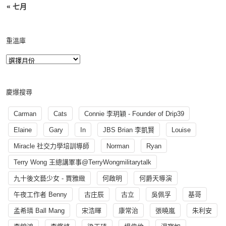
« 七月
重溫庫
慶爆搜尋
Carman
Cats
Connie 李玥穎 - Founder of Drip39
Elaine
Gary
In
JBS Brian 李凱賢
Louise
Miracle 社交力學培訓導師
Norman
Ryan
Terry Wong 王總講軍事@TerryWongmilitarytalk
九十後文藝少女 - 賈雅緻
何啟明
何爵天導演
午夜工作者 Benny
古庄辰
古立
吳佩孚
基哥
孟希璘 Ball Mang
宋浩暉
康常治
張曉嵐
朱利安