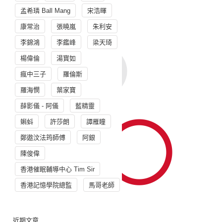
孟希璘 Ball Mang
宋浩暉
康常治
張曉嵐
朱利安
李錦鴻
李鑑峰
梁天琦
楊偉倫
湯寳如
瘋中三子
羅倫斯
羅海憫
葉家寶
薛影儀 - 阿儀
藍精靈
蝌蚪
許莎朗
譚雁瞳
鄭遨汶法筠師傅
阿銀
陳俊偉
香港催眠輔導中心 Tim Sir
香港記憶學院總監
馬哥老師
近期文章