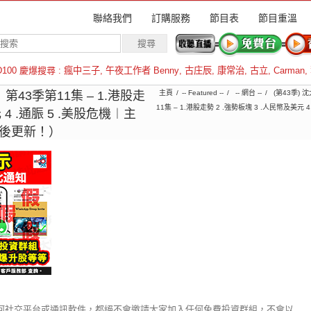
聯絡我們
訂購服務
節目表
節目重溫
D100 慶爆搜尋 :
瘋中三子
,
午夜工作者 Benny
,
古庄辰
,
康常治
,
古立
,
Carman
,
羅倫斯
︱第43季第11集 – 1.港股走
主頁
-- Featured --
-- 網台 --
(第43季)
11集 – 1.港股走勢 2 .強勢板塊 3 .人民幣及美
 4 .通脤 5 .美股危機︱主
點後更新！）
不論在任何社交平台或通訊軟件，都絕不會邀請大家加入任何免費投資群組，不會以