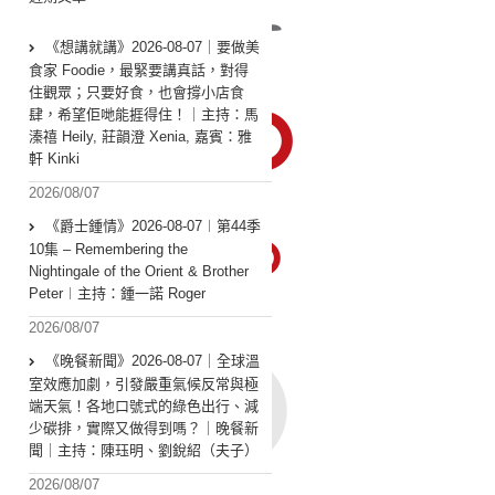
《想講就講》2026-08-07｜要做美
食家 Foodie，最緊要講真話，對得
住觀眾；只要好食，也會撐小店食
肆，希望佢哋能捱得住！｜主持：馬
溱禧 Heily, 莊韻澄 Xenia, 嘉賓：雅
軒 Kinki
2026/08/07
《爵士鍾情》2026-08-07︱第44季
10集 – Remembering the
Nightingale of the Orient & Brother
Peter︱主持：鍾一諾 Roger
2026/08/07
《晚餐新聞》2026-08-07｜全球溫
室效應加劇，引發嚴重氣候反常與極
端天氣！各地口號式的綠色出行、減
少碳排，實際又做得到嗎？｜晚餐新
聞｜主持：陳珏明、劉銳紹（夫子）
2026/08/07