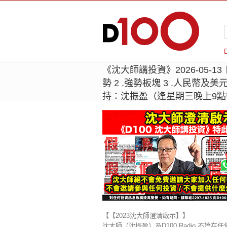
《沈大師講投資》2026-05-13
勢 2 .強勢板塊 3 .人民幣及美元
持：沈振盈（逢星期三晚上9
【【2023沈大師澄清啟示】】
沈大師（沈振盈）及D100 Radio 