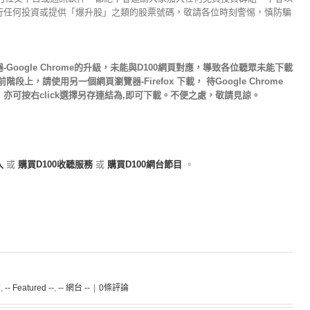
行任何投資或提供「爆升股」之類的股票號碼，敬請各位時刻警惕，慎防騙
oogle Chrome的升級，未能與D100網頁對應，導致各位聽眾未能下載
上，請使用另一個網頁瀏覽器-Firefox 下載， 待Google Chrome
亦可按右click選擇另存連結為,即可下載。不便之處，敬請見諒。
入
或
購買D100收聽服務
或
購買D100網台節目
。
資
,
-- Featured --
,
-- 網台 --
|
0條評論