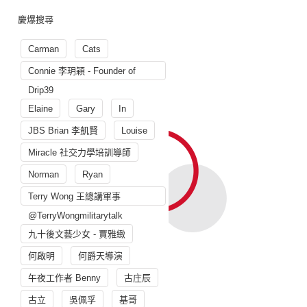
慶爆搜尋
Carman
Cats
Connie 李玥穎 - Founder of
Drip39
Elaine
Gary
In
JBS Brian 李凱賢
Louise
Miracle 社交力學培訓導師
Norman
Ryan
Terry Wong 王總講軍事
@TerryWongmilitarytalk
九十後文藝少女 - 賈雅緻
何啟明
何爵天導演
午夜工作者 Benny
古庄辰
古立
吳佩孚
基哥