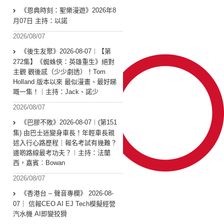
《恩典時刻：聖樂漫遊》2026年8
月07日 主持：以諾
2026/08/07
《後生友聚》2026-08-07︱【第
272集】《蜘蛛俠：英雄重生》絕對
主觀 觀後感（少少劇透）！Tom
Holland 版本以來 最似漫畫、最好睇
嘅一集！｜主持：Jack、諾少
2026/08/07
《巴膠不敗》2026-08-07︱(第151
集) 由巴士迷變身車長！年輕車長親
述入行心路歷程｜報名考試有幾難？
邊啲路線最考功夫？︱主持：法蘭
西，嘉賓︰Bowan
2026/08/07
《香港台 – 聲音專欄》 2026-08-
07｜ 信報CEO AI EJ Tech模擬經營
汽水機 AI即變狡猾