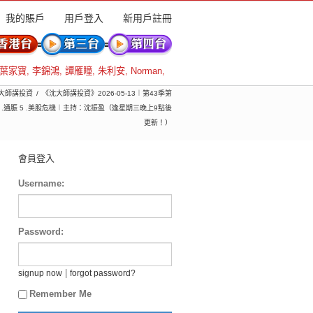
我的賬戶
用戶登入
新用戶註冊
葉家寶
,
李錦鴻
,
譚雁瞳
,
朱利安
,
Norman
,
 沈大師講投資
《沈大師講投資》2026-05-13︱第43季第
元 4 .通脤 5 .美股危機︱主持：沈振盈（逢星期三晚上9點後
更新！）
會員登入
Username:
Password:
|
signup now
forgot password?
Remember Me