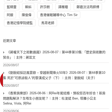
藍精靈
蝌蚪
許莎朗
譚雁瞳
鄭遨汶法筠師傅
阿銀
陳俊偉
香港催眠輔導中心 Tim Sir
香港記憶學院總監
馬哥老師
近期文章
《蔣權天下之術數通識》2026-08-07︱第44季第10集:「歴史與術數的
契合」｜主持：蔣匡文
2026/08/07
《劉銳紹採訪風雲錄 – 穿越新聞烽火50年》2026-08-07︱第44季第10
集 死於”可原諒殺人“的黎漢成父子（下）︱主持：劉銳紹（夫子）
2026/08/07
《香蕉俱樂部》2026-08-06︱阿Rei年尾結婚，預祝佢百年好合！新房
問題點解決？生唔生小朋友呢？︱主持：杜浚斌 Ben, 塔羅小公主
Selina, Viola, 阿Rei
2026/08/06