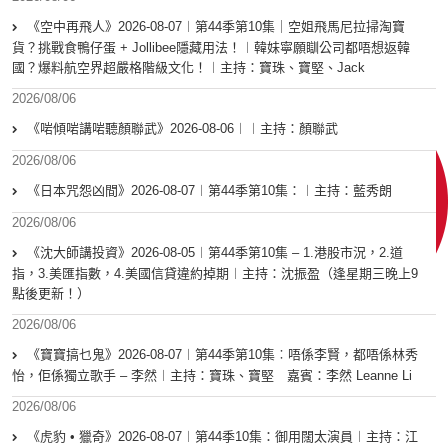
《空中再飛人》2026-08-07︱第44季第10集｜空姐飛馬尼拉掃淘寶
貨？挑戰食鴨仔蛋 + Jollibee隱藏用法！︱韓妹寧願瞓公司都唔想返韓
國？爆料航空界超嚴格階級文化！︱主持：寶珠、寶堅、Jack
2026/08/06
《啱傾啱講啱聽顏聯武》2026-08-06︱︱主持：顏聯武
2026/08/06
《日本咒怨凶間》2026-08-07︱第44季第10集：︱主持：藍秀朗
2026/08/06
《沈大師講投資》2026-08-05︱第44季第10集 – 1.港股市況，2.道
指，3.美匯指數，4.美國信貸違約掉期︱主持：沈振盈（逢星期三晚上9
點後更新！）
2026/08/06
《寶寶搞乜鬼》2026-08-07︱第44季第10集︰唔係李賢，都唔係林秀
怡，佢係獨立歌手 – 李然︱主持：寶珠、寶堅 嘉賓：李然 Leanne Li
2026/08/06
《虎豹 • 獵奇》2026-08-07︱第44季10集：御用闊太演員︱主持：江