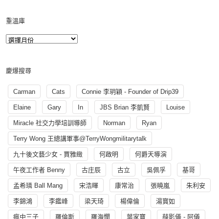
重溫庫
慶爆搜尋
Carman
Cats
Connie 李玥穎 - Founder of Drip39
Elaine
Gary
In
JBS Brian 李凱賢
Louise
Miracle 社交力學培訓導師
Norman
Ryan
Terry Wong 王總講軍事@TerryWongmilitarytalk
九十後文藝少女 - 賈雅緻
何啟明
何爵天導演
午夜工作者 Benny
古庄辰
古立
吳佩孚
基哥
孟希璘 Ball Mang
宋浩暉
康常治
張曉嵐
朱利安
李錦鴻
李鑑峰
梁天琦
楊偉倫
湯寳如
瘋中三子
羅倫斯
羅海憫
葉家寶
薛影儀 - 阿儀