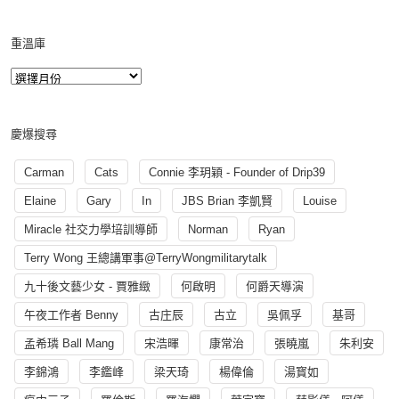
重溫庫
慶爆搜尋
Carman
Cats
Connie 李玥穎 - Founder of Drip39
Elaine
Gary
In
JBS Brian 李凱賢
Louise
Miracle 社交力學培訓導師
Norman
Ryan
Terry Wong 王總講軍事@TerryWongmilitarytalk
九十後文藝少女 - 賈雅緻
何啟明
何爵天導演
午夜工作者 Benny
古庄辰
古立
吳佩孚
基哥
孟希璘 Ball Mang
宋浩暉
康常治
張曉嵐
朱利安
李錦鴻
李鑑峰
梁天琦
楊偉倫
湯寳如