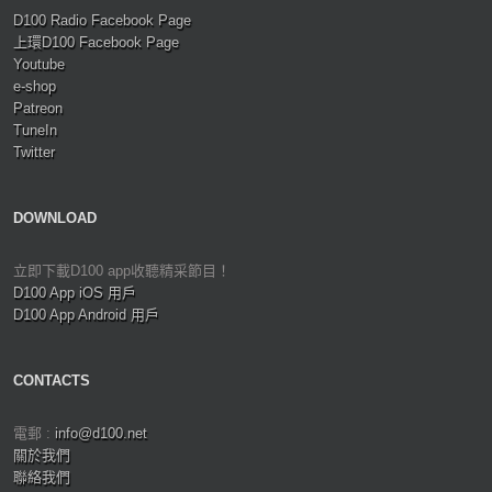
D100 Radio Facebook Page
上環D100 Facebook Page
Youtube
e-shop
Patreon
TuneIn
Twitter
DOWNLOAD
立即下載D100 app收聽精采節目！
D100 App iOS 用戶
D100 App Android 用戶
CONTACTS
電郵 :
info@d100.net
關於我們
聯絡我們