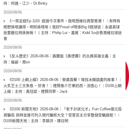
持：阿通、江少、Dr.Binky
2026/08/06
《一齊足經Ep.110》經過今次事件，我唔想維拉再黎香港！｜有時有
啲野係唔講得，明知係唔啱丨我好Proud of唔係Big 6既球迷｜永遠真球
迷要靚位飛係無嘛！丨主持：Philip Lui、嘉賓：Kidd So@香港維拉球迷
會
2026/08/06
《反斗歷史》2026-08-06︱路蘭版《奧德賽》的古典英雄主義︱主
持：倫爺，周sir
2026/08/06
《D100 上綱上線》2026-08-06｜葵廣直擊！尋找冰糖葫蘆的故事！｜
火炙芝士三文魚卷 ~ 好食！｜禮賢推介芒果奶西，涼透心！｜D100上綱
上線︱主持：黃冠斌、禮賢同學、Jack
2026/08/06
《D100 新聞天地》2026-08-06｜「老千計狀元才」Fun Coffee億元投
資騙局 與時並進可列入現代騙術大全？受害苦主分享整個受騙過程！｜
D100新聞天地｜主持：李錦洪、陳珏明