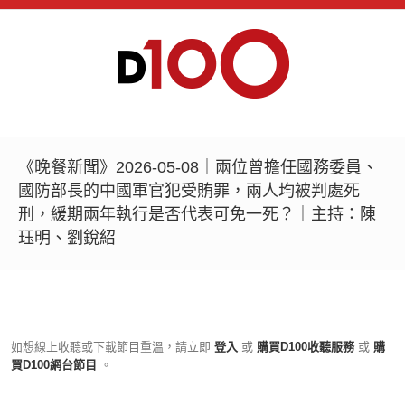
《晚餐新聞》2026-05-08｜兩位曾擔任國務委員、
國防部長的中國軍官犯受賄罪，兩人均被判處死
刑，緩期兩年執行是否代表可免一死？｜主持：陳
珏明、劉銳紹
如想線上收聽或下載節目重溫，請立即
登入
或
購買D100收聽服務
或
購
買D100網台節目
。