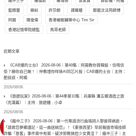
瘋中三子
羅倫斯
羅海憫
葉家寶
薛影儀 - 阿儀
藍精靈
蝌蚪
許莎朗
譚雁瞳
鄭遨汶法筠師傅
阿銀
陳俊偉
香港催眠輔導中心 Tim Sir
香港記憶學院總監
馬哥老師
近期文章
《CAB爆的士台》 2026-08-06｜第49集：阿揚教你買韓股，信唔信
佢？睇你自己喇！｜仲教埋你咩係AI同芯片股｜CAB爆的士台｜主持：
肥叔叔、阿楊
2026/08/06
《旅遊玩家》2026-08-06︱第44季第10集：兵庫縣 灘五鄉酒造之旅
（完滿篇）︱主持 : 旅遊鍾 , 小卓
2026/08/06
《瘋中三子》 2026-08-06｜第一代粵語流行曲填詞人黎彼得病逝，
「請君您夢鄉謹記，這一曲送給您」！《東張西望》早前報道骨場技師
詐騙「恩客」事件案中有案，疑涉邪教操控少女賣淫？｜瘋中三子｜主