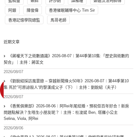
藍精靈
蝌蚪
許莎朗
譚雁瞳
鄭遨汶法筠師傅
阿銀
陳俊偉
香港催眠輔導中心 Tim Sir
香港記憶學院總監
馬哥老師
近期文章
《蔣權天下之術數通識》2026-08-07︱第44季第10集:「歴史與術數的
契合」｜主持：蔣匡文
2026/08/07
《劉銳紹採訪風雲錄 – 穿越新聞烽火50年》2026-08-07︱第44季第10
集 死於”可原諒殺人“的黎漢成父子（下）︱主持：劉銳紹（夫子）
2026/08/07
《香蕉俱樂部》2026-08-06︱阿Rei年尾結婚，預祝佢百年好合！新房
問題點解決？生唔生小朋友呢？︱主持：杜浚斌 Ben, 塔羅小公主
Selina, Viola, 阿Rei
2026/08/06