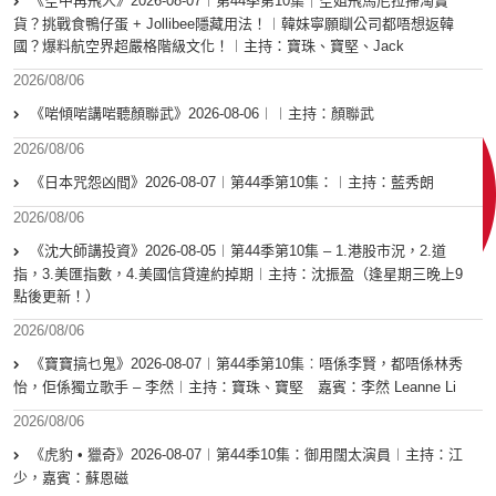
《空中再飛人》2026-08-07︱第44季第10集｜空姐飛馬尼拉掃淘寶
貨？挑戰食鴨仔蛋 + Jollibee隱藏用法！︱韓妹寧願瞓公司都唔想返韓
國？爆料航空界超嚴格階級文化！︱主持：寶珠、寶堅、Jack
2026/08/06
《啱傾啱講啱聽顏聯武》2026-08-06︱︱主持：顏聯武
2026/08/06
《日本咒怨凶間》2026-08-07︱第44季第10集：︱主持：藍秀朗
2026/08/06
《沈大師講投資》2026-08-05︱第44季第10集 – 1.港股市況，2.道
指，3.美匯指數，4.美國信貸違約掉期︱主持：沈振盈（逢星期三晚上9
點後更新！）
2026/08/06
《寶寶搞乜鬼》2026-08-07︱第44季第10集︰唔係李賢，都唔係林秀
怡，佢係獨立歌手 – 李然︱主持：寶珠、寶堅 嘉賓：李然 Leanne Li
2026/08/06
《虎豹 • 獵奇》2026-08-07︱第44季10集：御用闊太演員︱主持：江
少，嘉賓：蘇恩磁