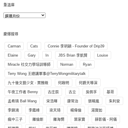
重溫庫
慶爆搜尋
Carman
Cats
Connie 李玥穎 - Founder of Drip39
Elaine
Gary
In
JBS Brian 李凱賢
Louise
Miracle 社交力學培訓導師
Norman
Ryan
Terry Wong 王總講軍事@TerryWongmilitarytalk
九十後文藝少女 - 賈雅緻
何啟明
何爵天導演
午夜工作者 Benny
古庄辰
古立
吳佩孚
基哥
孟希璘 Ball Mang
宋浩暉
康常治
張曉嵐
朱利安
李錦鴻
李鑑峰
梁天琦
楊偉倫
湯寳如
瘋中三子
羅倫斯
羅海憫
葉家寶
薛影儀 - 阿儀