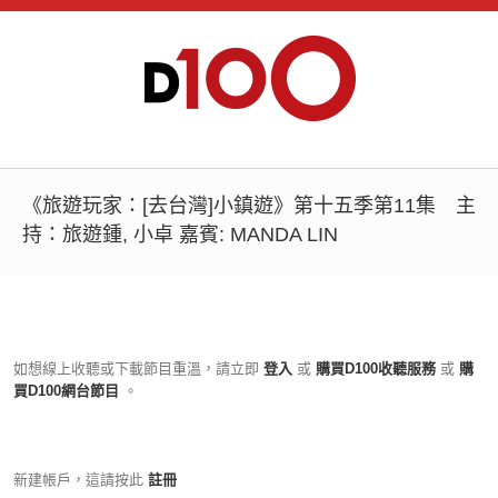
《旅遊玩家：[去台灣]小鎮遊》第十五季第11集 主
持：旅遊鍾, 小卓 嘉賓: MANDA LIN
如想線上收聽或下載節目重溫，請立即
登入
或
購買D100收聽服務
或
購
買D100網台節目
。
新建帳戶，這請按此
註冊