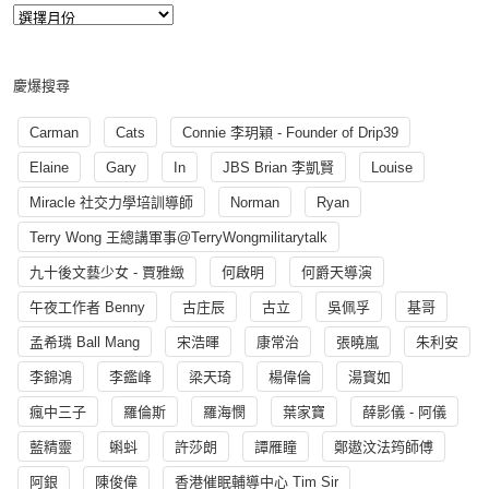
慶爆搜尋
Carman
Cats
Connie 李玥穎 - Founder of Drip39
Elaine
Gary
In
JBS Brian 李凱賢
Louise
Miracle 社交力學培訓導師
Norman
Ryan
Terry Wong 王總講軍事@TerryWongmilitarytalk
九十後文藝少女 - 賈雅緻
何啟明
何爵天導演
午夜工作者 Benny
古庄辰
古立
吳佩孚
基哥
孟希璘 Ball Mang
宋浩暉
康常治
張曉嵐
朱利安
李錦鴻
李鑑峰
梁天琦
楊偉倫
湯寳如
瘋中三子
羅倫斯
羅海憫
葉家寶
薛影儀 - 阿儀
藍精靈
蝌蚪
許莎朗
譚雁瞳
鄭遨汶法筠師傅
阿銀
陳俊偉
香港催眠輔導中心 Tim Sir