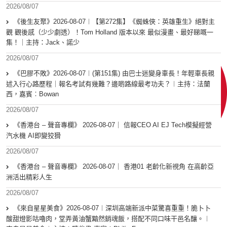
2026/08/07
《後生友聚》2026-08-07︱【第272集】《蜘蛛俠：英雄重生》絕對主
觀 觀後感（少少劇透）！Tom Holland 版本以來 最似漫畫、最好睇嘅一
集！｜主持：Jack、諾少
2026/08/07
《巴膠不敗》2026-08-07︱(第151集) 由巴士迷變身車長！年輕車長親
述入行心路歷程｜報名考試有幾難？邊啲路線最考功夫？︱主持：法蘭
西，嘉賓︰Bowan
2026/08/07
《香港台 – 聲音專欄》 2026-08-07｜ 信報CEO AI EJ Tech模擬經營
汽水機 AI即變狡猾
2026/08/07
《香港台 – 聲音專欄》 2026-08-07｜ 香港01 老齡化新視角 在高齡亞
洲活出精彩人生
2026/08/07
《來自星星美食》2026-08-07︱深圳高端新派中菜驚喜重重！脆卜卜
酸甜燈影咕嚕肉，堂弄黃油蟹黯然銷魂飯，搭配不同口味干邑名釀。︱