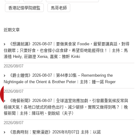
香港記憶學院總監
馬哥老師
近期文章
《想講就講》2026-08-07｜要做美食家 Foodie，最緊要講真話，對得
住觀眾；只要好食，也會撐小店食肆，希望佢哋能捱得住！｜主持：馬
溱禧 Heily, 莊韻澄 Xenia, 嘉賓：雅軒 Kinki
2026/08/07
《爵士鍾情》2026-08-07︱第44季10集 – Remembering the
Nightingale of the Orient & Brother Peter︱主持：鍾一諾 Roger
2026/08/07
《晚餐新聞》2026-08-07｜全球溫室效應加劇，引發嚴重氣候反常與
極端天氣！各地口號式的綠色出行、減少碳排，實際又做得到嗎？｜晚
餐新聞｜主持：陳珏明、劉銳紹（夫子）
2026/08/07
《恩典時刻：聖樂漫遊》2026年8月07日 主持：以諾